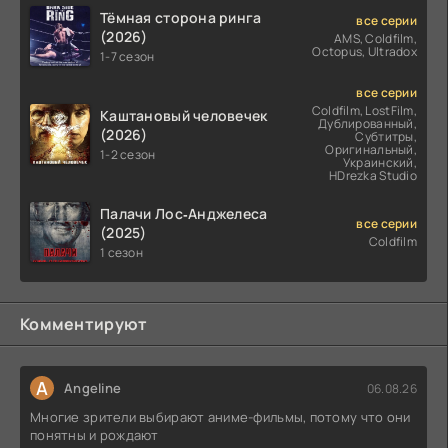
Тёмная сторона ринга
все серии
(2026)
AMS, Coldfilm,
Octopus, Ultradox
1-7 сезон
все серии
Coldfilm, LostFilm,
Каштановый человечек
Дублированный,
(2026)
Субтитры,
Оригинальный,
1-2 сезон
Украинский,
HDrezka Studio
Палачи Лос‑Анджелеса
все серии
(2025)
Coldfilm
1 сезон
Комментируют
A
Angeline
06.08.26
Многие зрители выбирают аниме-фильмы, потому что они
понятны и рождают