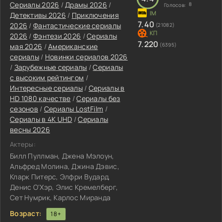
Сериалы 2026
/
Драмы 2026
/
8
Голосов:
Детективы 2026
/
Приключения
7.40
2026
/
Фантастические сериалы
(21082)
2026
/
Фэнтези 2026
/
Сериалы
7.220
(6395)
мая 2026
/
Американские
сериалы
/
Новинки сериалов 2026
/
Зарубежные сериалы
/
Сериалы
с высоким рейтингом
/
Интересные сериалы
/
Сериалы в
HD 1080 качестве
/
Сериалы без
сезонов
/
Сериалы LostFilm
/
Сериалы в 4K UHD
/
Сериалы
весны 2026
Актеры:
Билл Пуллман, Джена Мэлоун,
Альфред Молина, Джина Дэвис,
Кларк Питерс, Элфри Вудард,
Денис О'Хэр, Элис Кремелберг,
Сет Нумрик, Карлос Миранда
Возраст:
18+