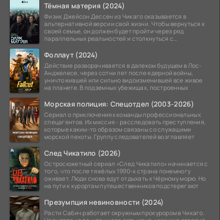
Тёмная материя (2024)
Физик Джейсон Дессен из Чикаго оказывается в
альтернативной версии свой жизни. Чтобы вернуться к
своей семье, он должен будет пройти через ряд
параллельных реальностей и столкнуться с
альтернативной
Фоллаут (2024)
Действие разворачивается в далеком будущем в Лос-
Анджелесе, через сотни лет после ядерной войны,
уничтожившей или сильно видоизменившей все живое
на планете. В подземных убежищах, построенных
Морская полиция: Спецотдел (2003-2026)
Сериал о приключениях команды профессиональных
спецагентов. Их миссия - расследовать преступления,
которые каким-то образом связаны со служащими
морской пехоты. Группу следователей возглавляет
След Чикатило (2026)
Остросюжетный сериал «След Чикатило» начинается с
того, что после тяжёлых 1990-х страна понемногу
оживает. Люди снова едут отдыхать к Чёрному морю. Но
на пути к курортам путешественников подстерегают
Презумпция невиновности (2024)
Расти Сабич работает окружным прокурором в Чикаго.