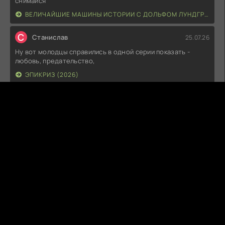
снимайся
ВЕЛИЧАЙШИЕ МАШИНЫ ИСТОРИИ С ДОЛЬФОМ ЛУНДГРЕНОМ (2026)
С
Станислав
25.07.26
Ну вот молодцы справились в одной серии показать -
любовь, предательство,
ЭПИКРИЗ (2026)