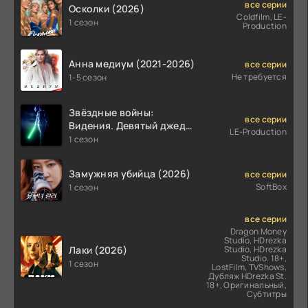
все серии
Осколки (2026)
Coldfilm, LE-
1 сезон
Production
Анна медиум (2021-2026)
все серии
Не требуется
1-5 сезон
Звёздные войны:
все серии
Видения. Девятый джедай
LE-Production
(2026)
1 сезон
Замужняя убийца (2026)
все серии
SoftBox
1 сезон
все серии
Dragon Money
Studio, HDrezka
Лаки (2026)
Studio, HDrezka
Studio. 18+,
1 сезон
LostFilm, TVShows,
Дубляж HDrezka St.
18+, Оригинальный,
Субтитры