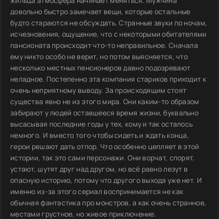
жильца атмосфера начинает меняться. Мужчина
довольно быстро замечает вещи, которые остальные
будто стараются не обсуждать. Странные звуки по ночам,
исчезновения, ощущение, что с некоторыми обитателями
пансионата происходит что-то неправильное. Сначала
ему никто особо не верит, но потом выясняется, что
несколько местных пенсионеров давно подозревают
неладное. Постепенно эта компания стариков приходит к
очень неприятному выводу. За происходящим стоят
существа явно не из этого мира. Они каким-то образом
забирают у людей оставшееся время жизни, буквально
высасывая последние годы у тех, кому и так осталось
немного. И вместо того чтобы сидеть и ждать конца,
герои решают дать отпор. Что особенно цепляет в этой
истории, так это сами персонажи. Они ворчат, спорят,
устают, шутят друг над другом, но всё равно лезут в
опасную историю, потому что другого выхода уже нет. И
именно из-за этого сериал воспринимается не как
обычная фантастика про монстров, а как очень странное,
местами грустное, но живое приключение.