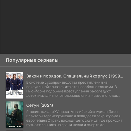
Популярные сериалы
Закон и порядок. Специальный корпус (1999-2026)
В системе судопроизводства преступления на
сексуальной почве считаются особенно тяжкими. В
Нью-Йорке подобные преступления расследуют
детективы элитного подразделения, известного как
Особый отдел.
Сёгун (2024)
Япония, начало XVII века. Английский штурман Джон
Блэкторн терпит крушение и попадает в закрытую для
европейцев Страну восходящего солнца, где проходит
путь от пленника на грани жизни и смерти до