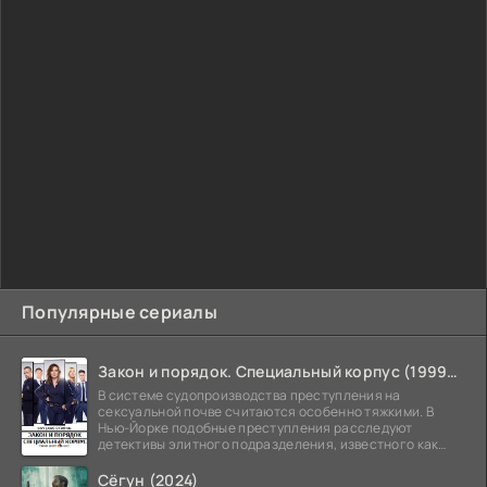
Популярные сериалы
Закон и порядок. Специальный корпус (1999-2026)
В системе судопроизводства преступления на
сексуальной почве считаются особенно тяжкими. В
Нью-Йорке подобные преступления расследуют
детективы элитного подразделения, известного как
Особый отдел.
Сёгун (2024)