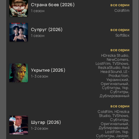
Страна боев (2026)
все серии
Coldfilm
1 сезон
Супруг (2026)
все серии
SoftBox
1 сезон
все серии
HDrezka Studio,
NewComers,
LostFilm, TVShows,
RezkaStudio, Red
Укрытие (2026)
Head Sound, LE-
Production,
1-3 сезон
Украинский,
Оригинальный,
Субтитры, Укр.
Субтитры,
Дублированный
все серии
Coldfilm, HDrezka
Studio, TVShows,
Субтитры,
Шугар (2026)
Оригинальный,
Дублированный,
1-2 сезон
LostFilm, Укр.
Субтитры, Jaskier,