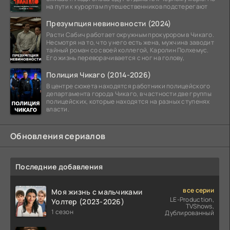
на пути к курортам путешественников подстерегают
Презумпция невиновности (2024)
Расти Сабич работает окружным прокурором в Чикаго.
Несмотря на то, что у него есть жена, мужчина заводит
тайный роман со своей коллегой, Каролин Полхемус.
Его жизнь переворачивается с ног на голову,
Полиция Чикаго (2014-2026)
В центре сюжета находятся работники полицейского
департамента города Чикаго, в частности две группы
полицейских, которые находятся на разных ступенях
власти.
Обновления сериалов
Последние добавления
все серии
Моя жизнь с мальчиками
LE-Production,
Уолтер (2023-2026)
TVShows,
1 сезон
Дублированный