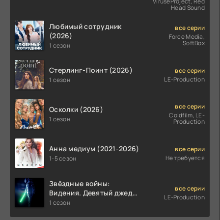
ViruseProject, Red
Head Sound
Любимый сотрудник
все серии
(2026)
Force Media,
SoftBox
1 сезон
Стерлинг-Поинт (2026)
все серии
LE-Production
1 сезон
все серии
Осколки (2026)
Coldfilm, LE-
1 сезон
Production
Анна медиум (2021-2026)
все серии
Не требуется
1-5 сезон
Звёздные войны:
все серии
Видения. Девятый джедай
LE-Production
(2026)
1 сезон