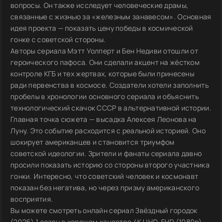
вопросы. Он также исследует человеческие драмы,
связанные с жизнью за «железным занавесом». Основная
идея проекта — показать цену победы в космической
гонке с советской стороны.
Авторы сериала Мэтт Уолперт и Бен Недиви отошли от
героического пафоса. Они сделали акцент на жёстком
контроле КГБ и тех жертвах, которые были принесены
ради первенства в космосе. Создатели хотели заполнить
пробелы в хронологии основного сериала и объяснить
технологический скачок СССР в альтернативной истории.
Главная точка сюжета — высадка Алексея Леонова на
Луну. Это событие расходится с реальной историей. Оно
шокирует американцев и становится триумфом
советской идеологии. Зрители и фанаты сериала давно
просили показать историю со стороны второго участника
гонки. Интересно, что советский человек и космонавт
показан без негатива, но через призму американского
восприятия.
Вы можете смотреть онлайн сериал Звёздный городок
(2026) 1 сезон в хорошем качестве 4K UHD, FHD (1080p),