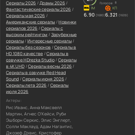
Сериалы 2026
/
Драмы 2026
/
8
Голосов:
Фантастические сериалы 2026
/
6.90
6.321
Сериалы мая 2026
/
(1680)
(1609)
Американские сериалы
/
Новинки
сериалов 2026
/
Сериалы с
высоким рейтингом
/
Зарубежные
сериалы
/
Интересные сериалы
/
Сериалы без сезонов
/
Сериалы в
HD 1080 качестве
/
Сериалы в
озвучке HDrezka Studio
/
Сериалы
в 4K UHD
/
Сериалы весны 2026
/
Сериалы в озвучке Red Head
Sound
/
Сериалы июня 2026
/
Сериалы лета 2026
/
Сериалы
июля 2026
Актеры:
Рис Иванс, Анна Максвелл
Мартин, Агнес О'Кейси, Руби
Эшборн Серкис, Элис Энглерт,
Солли Маклауд, Адам Нагаитис,
Джозеф Дэвис, Кристофер