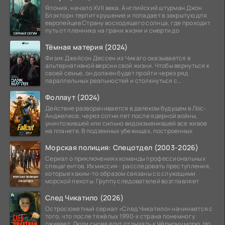
Япония, начало XVII века. Английский штурман Джон
Блэкторн терпит крушение и попадает в закрытую для
европейцев Страну восходящего солнца, где проходит
путь от пленника на грани жизни и смерти до
Тёмная материя (2024)
Физик Джейсон Дессен из Чикаго оказывается в
альтернативной версии свой жизни. Чтобы вернуться к
своей семье, он должен будет пройти через ряд
параллельных реальностей и столкнуться с
альтернативной
Фоллаут (2024)
Действие разворачивается в далеком будущем в Лос-
Анджелесе, через сотни лет после ядерной войны,
уничтожившей или сильно видоизменившей все живое
на планете. В подземных убежищах, построенных
Морская полиция: Спецотдел (2003-2026)
Сериал о приключениях команды профессиональных
спецагентов. Их миссия - расследовать преступления,
которые каким-то образом связаны со служащими
морской пехоты. Группу следователей возглавляет
След Чикатило (2026)
Остросюжетный сериал «След Чикатило» начинается с
того, что после тяжёлых 1990-х страна понемногу
оживает. Люди снова едут отдыхать к Чёрному морю. Но