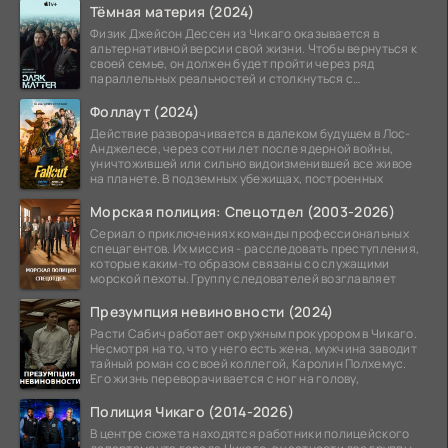
Тёмная материя (2024)
Физик Джейсон Дессен из Чикаго оказывается в
альтернативной версии свой жизни. Чтобы вернуться к
своей семье, он должен будет пройти через ряд
параллельных реальностей и столкнуться с
альтернативной
Фоллаут (2024)
Действие разворачивается в далеком будущем в Лос-
Анджелесе, через сотни лет после ядерной войны,
уничтожившей или сильно видоизменившей все живое
на планете. В подземных убежищах, построенных
Морская полиция: Спецотдел (2003-2026)
Сериал о приключениях команды профессиональных
спецагентов. Их миссия - расследовать преступления,
которые каким-то образом связаны со служащими
морской пехоты. Группу следователей возглавляет
Презумпция невиновности (2024)
Расти Сабич работает окружным прокурором в Чикаго.
Несмотря на то, что у него есть жена, мужчина заводит
тайный роман со своей коллегой, Каролин Полхемус.
Его жизнь переворачивается с ног на голову,
Полиция Чикаго (2014-2026)
В центре сюжета находятся работники полицейского