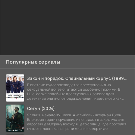
Популярные сериалы
Закон и порядок. Специальный корпус (1999-2026)
В системе судопроизводства преступления на
сексуальной почве считаются особенно тяжкими. В
Нью-Йорке подобные преступления расследуют
детективы элитного подразделения, известного как
Особый отдел.
Сёгун (2024)
Япония, начало XVII века. Английский штурман Джон
Блэкторн терпит крушение и попадает в закрытую для
европейцев Страну восходящего солнца, где проходит
путь от пленника на грани жизни и смерти до