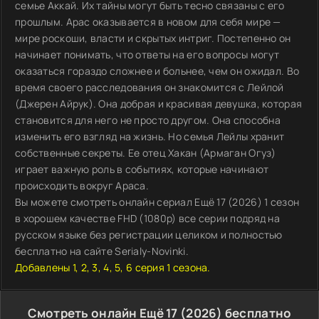
семье Аккай. Их тайны могут быть тесно связаны с его
прошлым. Арас оказывается в новом для себя мире —
мире роскоши, власти и скрытых интриг. Постепенно он
начинает понимать, что ответы на его вопросы могут
оказаться гораздо сложнее и больнее, чем он ожидал. Во
время своего расследования он знакомится с Лейлой
(Джерен Айрук). Она добрая и красивая девушка, которая
становится для него не просто другом. Она способна
изменить его взгляд на жизнь. Но семья Лейлы хранит
собственные секреты. Ее отец Хакан (Армаган Огуз)
играет важную роль в событиях, которые начинают
происходить вокруг Араса.
Вы можете смотреть онлайн сериал Ещё 17 (2026) 1 сезон
в хорошем качестве FHD (1080p) все серии подряд на
русском языке без регистрации целиком и полностью
бесплатно на сайте Serialy-Novinki.
Добавлены 1, 2, 3, 4, 5, 6 серия 1 сезона.
Смотреть онлайн Ещё 17 (2026) бесплатно