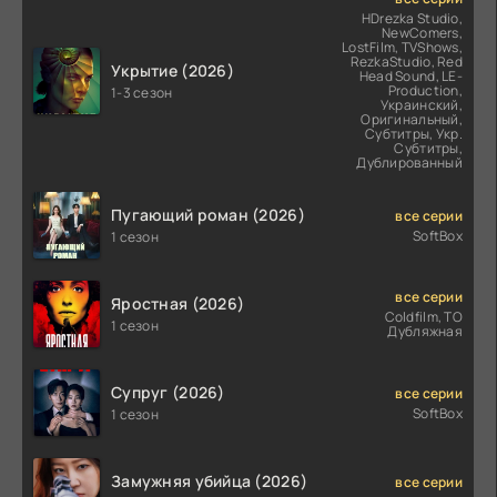
HDrezka Studio,
NewComers,
LostFilm, TVShows,
RezkaStudio, Red
Укрытие (2026)
Head Sound, LE-
Production,
1-3 сезон
Украинский,
Оригинальный,
Субтитры, Укр.
Субтитры,
Дублированный
Пугающий роман (2026)
все серии
SoftBox
1 сезон
все серии
Яростная (2026)
Coldfilm, ТО
1 сезон
Дубляжная
Супруг (2026)
все серии
SoftBox
1 сезон
Замужняя убийца (2026)
все серии