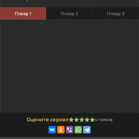
Плеер 1
Плеер 2
Плеер 3
Оцените сериал
4
голоса
100
1
2
3
4
5