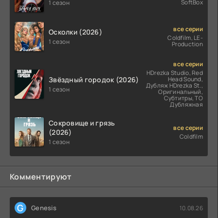
SoftBox
1 сезон
все серии
Осколки (2026)
Coldfilm, LE-
1 сезон
Production
все серии
HDrezka Studio, Red
Звёздный городок (2026)
Head Sound,
Дубляж HDrezka St.,
1 сезон
Оригинальный,
Субтитры, ТО
Дубляжная
Сокровище и грязь
все серии
(2026)
Coldfilm
1 сезон
Комментируют
G
Genesis
10.08.26