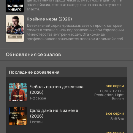
департамента города Чикаго, в частности две группы
полицейских, которые находятся на разных ступенях
власти.
Крайние меры (2026)
Детективный сериал рассказывает о героях, которые
служат в специальном подразделении при Управлении
Министерства внутренних дел. Эта команда
профессионалов занимается поиском и поимкой особо
опасных
Обновления сериалов
Последние добавления
все серии
Чеболь против детектива
DubLik.TV, LE-
(2026)
Production, Light
1-2 сезон
Breeze
Дело даже не в измене
все серии
(2026)
SoftBox
1 сезон
все серии