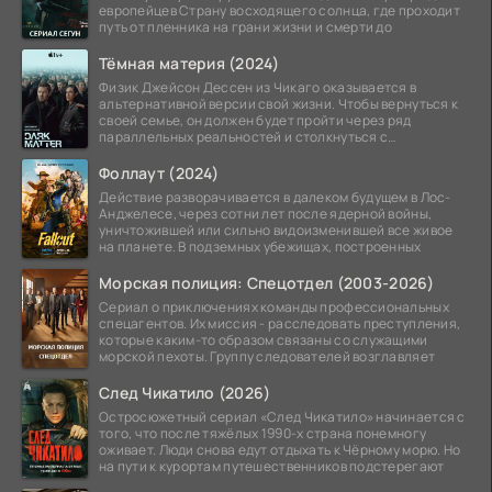
европейцев Страну восходящего солнца, где проходит
путь от пленника на грани жизни и смерти до
Тёмная материя (2024)
Физик Джейсон Дессен из Чикаго оказывается в
альтернативной версии свой жизни. Чтобы вернуться к
своей семье, он должен будет пройти через ряд
параллельных реальностей и столкнуться с
альтернативной
Фоллаут (2024)
Действие разворачивается в далеком будущем в Лос-
Анджелесе, через сотни лет после ядерной войны,
уничтожившей или сильно видоизменившей все живое
на планете. В подземных убежищах, построенных
Морская полиция: Спецотдел (2003-2026)
Сериал о приключениях команды профессиональных
спецагентов. Их миссия - расследовать преступления,
которые каким-то образом связаны со служащими
морской пехоты. Группу следователей возглавляет
След Чикатило (2026)
Остросюжетный сериал «След Чикатило» начинается с
того, что после тяжёлых 1990-х страна понемногу
оживает. Люди снова едут отдыхать к Чёрному морю. Но
на пути к курортам путешественников подстерегают