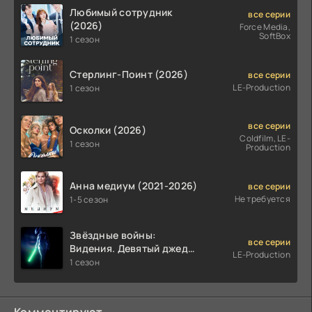
Любимый сотрудник
все серии
(2026)
Force Media,
SoftBox
1 сезон
Стерлинг-Поинт (2026)
все серии
LE-Production
1 сезон
все серии
Осколки (2026)
Coldfilm, LE-
1 сезон
Production
Анна медиум (2021-2026)
все серии
Не требуется
1-5 сезон
Звёздные войны:
все серии
Видения. Девятый джедай
LE-Production
(2026)
1 сезон