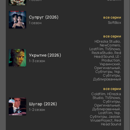
Супруг (2026)
все серии
SoftBox
1 сезон
все серии
HDrezka Studio,
NewComers,
LostFilm, TVShows,
RezkaStudio, Red
Укрытие (2026)
Head Sound, LE-
Production,
1-3 сезон
Украинский,
Оригинальный,
Субтитры, Укр.
Субтитры,
Дублированный
все серии
Coldfilm, HDrezka
Studio, TVShows,
Субтитры,
Шугар (2026)
Оригинальный,
Дублированный,
1-2 сезон
LostFilm, Укр.
Субтитры, Jaskier,
ViruseProject, Red
Head Sound