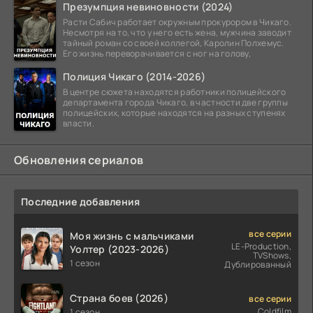
Презумпция невиновности (2024)
Расти Сабич работает окружным прокурором в Чикаго.
Несмотря на то, что у него есть жена, мужчина заводит
тайный роман со своей коллегой, Каролин Полхемус.
Его жизнь переворачивается с ног на голову,
Полиция Чикаго (2014-2026)
В центре сюжета находятся работники полицейского
департамента города Чикаго, в частности две группы
полицейских, которые находятся на разных ступенях
власти.
Обновления сериалов
Последние добавления
все серии
Моя жизнь с мальчиками
LE-Production,
Уолтер (2023-2026)
TVShows,
1 сезон
Дублированный
Страна боев (2026)
все серии
Coldfilm
1 сезон