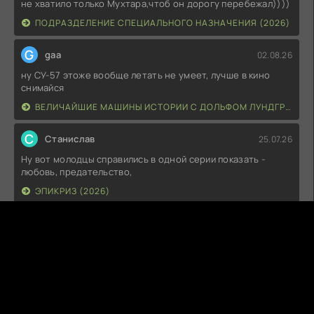
не хватило только Мухтара,чтоб он дорогу перебежал))))
ПОДРАЗДЕЛЕНИЕ СПЕЦИАЛЬНОГО НАЗНАЧЕНИЯ (2026)
G
gaa
02.08.26
ну СУ-57 этоже вообще летать не умеет, лучше в кино
снимайся
ВЕЛИЧАЙШИЕ МАШИНЫ ИСТОРИИ С ДОЛЬФОМ ЛУНДГРЕНОМ (2026)
С
Станислав
25.07.26
Ну вот молодцы справились в одной серии показать -
любовь, предательство,
ЭПИКРИЗ (2026)