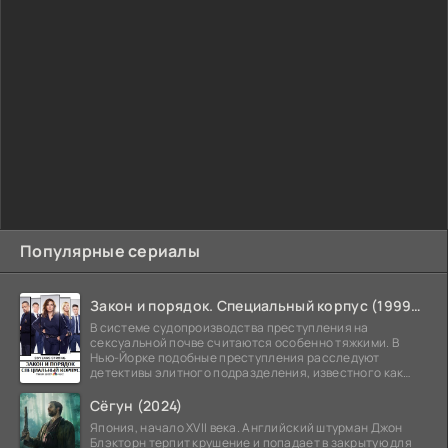
Популярные сериалы
Закон и порядок. Специальный корпус (1999-2026)
В системе судопроизводства преступления на
сексуальной почве считаются особенно тяжкими. В
Нью-Йорке подобные преступления расследуют
детективы элитного подразделения, известного как
Особый отдел.
Сёгун (2024)
Япония, начало XVII века. Английский штурман Джон
Блэкторн терпит крушение и попадает в закрытую для