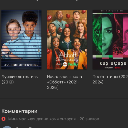
Лучшие детективы
Начальная школа
Полёт птицы (202
(2019)
«Эбботт» (2021-
2024)
2026)
Комментарии
Минимальная длина комментария - 20 знаков.