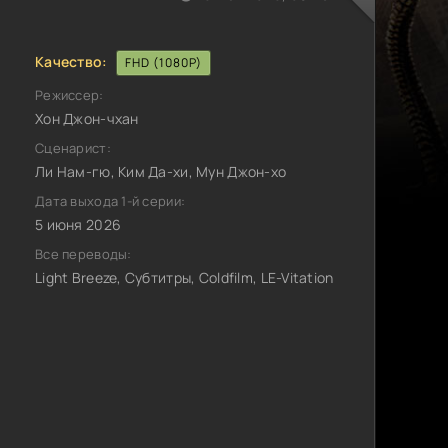
Качество:
FHD (1080P)
Режиссер:
Хон Джон-чхан
Сценарист:
Ли Нам-гю, Ким Да-хи, Мун Джон-хо
Дата выхода 1-й серии:
5 июня 2026
Все переводы:
Light Breeze, Субтитры, Coldfilm, LE-Vitation