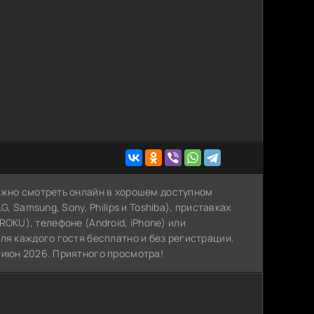
ожно смотреть онлайн в хорошем доступном
, Samsung, Sony, Philips и Toshiba), приставках
, ROKU), телефоне (Android, iPhone) или
ля каждого гостя бесплатно и без регистрации.
 июн 2026. Приятного просмотра!