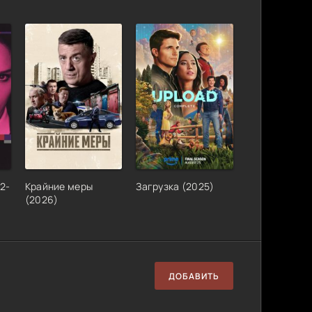
2-
Крайние меры
Загрузка (2025)
(2026)
ДОБАВИТЬ