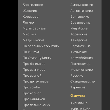
Без сезонов
Американские
Женские
Аргентинские
Кровавые
Британские
Легкие
Бразильские
Мультсериалы
Индийские
Мистика
Корейские
Медицинские
Канадские
На реальных событиях
Зарубежные
По книгам
Китайские
По Стивену Кингу
Колумбийские
Про бандитов
Латиноамер.
Про вампиров
Мексиканские
Про врачей
Русские
Про детективов
Скандинавские
Про зомби
Турецкие
Про космос
Озвучка
Про маньяков
Кириллица
Про полицейских
Кубик в Кубе