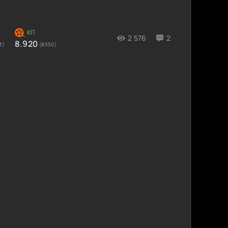
2 576
2
8.920
3)
(8550)