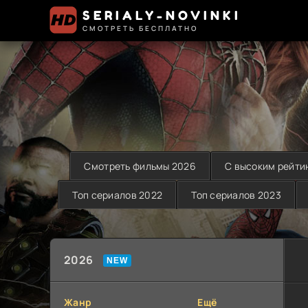
SERIALY-NOVINKI
СМОТРЕТЬ БЕСПЛАТНО
Смотреть фильмы 2026
С высоким рейти
Топ сериалов 2022
Топ сериалов 2023
2026
Жанр
Ещё