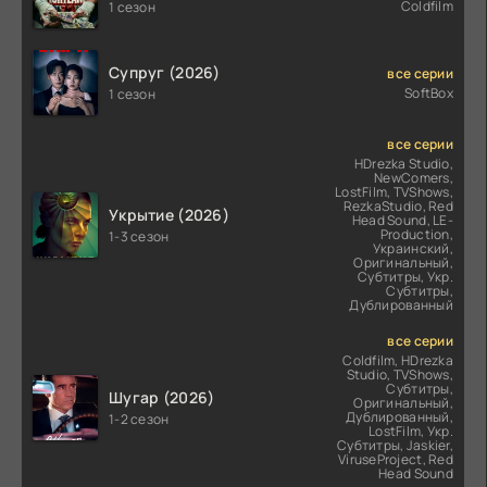
Coldfilm
1 сезон
Супруг (2026)
все серии
SoftBox
1 сезон
все серии
HDrezka Studio,
NewComers,
LostFilm, TVShows,
RezkaStudio, Red
Укрытие (2026)
Head Sound, LE-
Production,
1-3 сезон
Украинский,
Оригинальный,
Субтитры, Укр.
Субтитры,
Дублированный
все серии
Coldfilm, HDrezka
Studio, TVShows,
Субтитры,
Шугар (2026)
Оригинальный,
Дублированный,
1-2 сезон
LostFilm, Укр.
Субтитры, Jaskier,
ViruseProject, Red
Head Sound