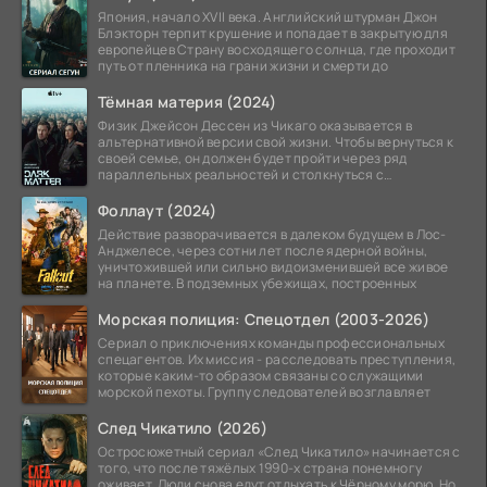
Япония, начало XVII века. Английский штурман Джон
Блэкторн терпит крушение и попадает в закрытую для
европейцев Страну восходящего солнца, где проходит
путь от пленника на грани жизни и смерти до
Тёмная материя (2024)
Физик Джейсон Дессен из Чикаго оказывается в
альтернативной версии свой жизни. Чтобы вернуться к
своей семье, он должен будет пройти через ряд
параллельных реальностей и столкнуться с
альтернативной
Фоллаут (2024)
Действие разворачивается в далеком будущем в Лос-
Анджелесе, через сотни лет после ядерной войны,
уничтожившей или сильно видоизменившей все живое
на планете. В подземных убежищах, построенных
Морская полиция: Спецотдел (2003-2026)
Сериал о приключениях команды профессиональных
спецагентов. Их миссия - расследовать преступления,
которые каким-то образом связаны со служащими
морской пехоты. Группу следователей возглавляет
След Чикатило (2026)
Остросюжетный сериал «След Чикатило» начинается с
того, что после тяжёлых 1990-х страна понемногу
оживает. Люди снова едут отдыхать к Чёрному морю. Но