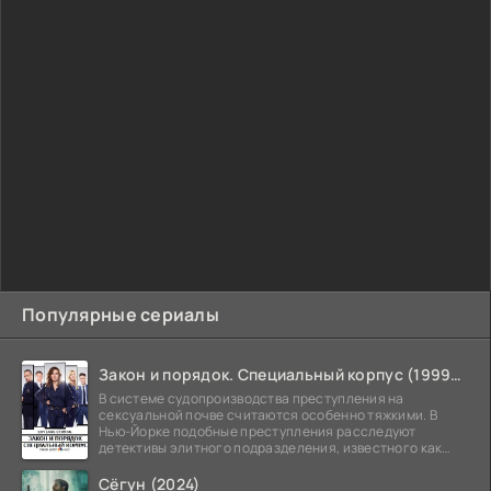
Популярные сериалы
Закон и порядок. Специальный корпус (1999-2026)
В системе судопроизводства преступления на
сексуальной почве считаются особенно тяжкими. В
Нью-Йорке подобные преступления расследуют
детективы элитного подразделения, известного как
Особый отдел.
Сёгун (2024)