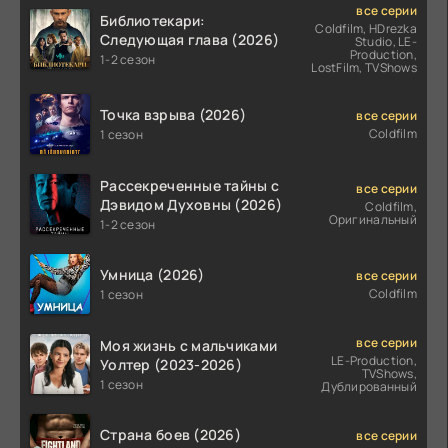
все серии
Библиотекари:
Coldfilm, HDrezka
Следующая глава (2026)
Studio, LE-
Production,
1-2 сезон
LostFilm, TVShows
Точка взрыва (2026)
все серии
Coldfilm
1 сезон
Рассекреченные тайны с
все серии
Дэвидом Духовны (2026)
Coldfilm,
Оригинальный
1-2 сезон
Умница (2026)
все серии
Coldfilm
1 сезон
все серии
Моя жизнь с мальчиками
LE-Production,
Уолтер (2023-2026)
TVShows,
1 сезон
Дублированный
Страна боев (2026)
все серии