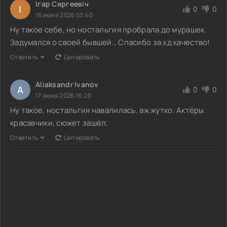
Ігар Сяргеевіч
І
0
0
16 июня 2026 03:40
Ну такое себе, но ностальгия пробрала до мурашек.
Задумался о своей бывшей… Спасибо за хд качество!
Ответить
Цитировать
Aliaksandr Ivanov
A
0
0
17 июня 2026 16:20
Ну такое, ностальгия навалилась, аж жутко. Актёры
красавчики, сюжет зашёл.
Ответить
Цитировать