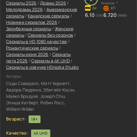
Сериалы 2026
/
Драмы 2026
/
1
Голосов:
Мелодрамы 2026
/
Американские
6.10
6.720
сериалы
/
Канадские сериалы
/
(145)
(1680)
Новинки сериалов 2026
/
Зарубежные сериалы
/
Женские
сериалы
/
Сериалы без сезонов
/
Сериалы в HD 1080 качестве
/
Романтические сериалы
/
Сериалы июня 2026
/
Сериалы
лета 2026
/
Сериалы в 4K UHD
/
Сериалы в озвучке HDrezka Studio
Актеры:
Сэди Совералл, Мэтт Корнетт,
Аврора Перрино, Эбигейл Коуэн,
Майкл Брэдуэй, Joseph Chiu,
Элиша Катберт, Робин Росс,
William Wilder
Возраст:
18+
Качество:
4K UHD