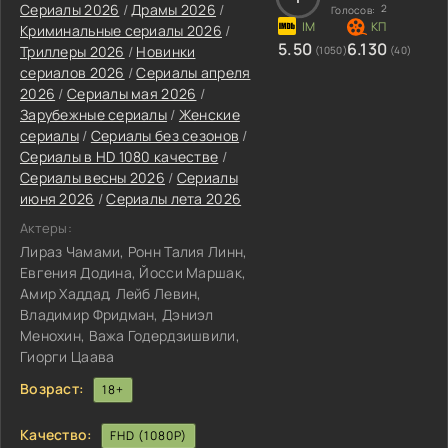
Сериалы 2026
/
Драмы 2026
/
2
Голосов:
Криминальные сериалы 2026
/
5.50
6.130
Триллеры 2026
/
Новинки
(1050)
(40)
сериалов 2026
/
Сериалы апреля
2026
/
Сериалы мая 2026
/
Зарубежные сериалы
/
Женские
сериалы
/
Сериалы без сезонов
/
Сериалы в HD 1080 качестве
/
Сериалы весны 2026
/
Сериалы
июня 2026
/
Сериалы лета 2026
Актеры:
Лираз Чамами, Ронн Талия Линн,
Евгения Додина, Йосси Маршак,
Амир Хаддад, Лейб Левин,
Владимир Фридман, Дэниэл
Менохин, Важа Годердзишвили,
Гиорги Цаава
Возраст:
18+
Качество:
FHD (1080P)