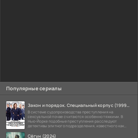
Популярные сериалы
Закон и порядок. Специальный корпус (1999-2026)
В системе судопроизводства преступления на
сексуальной почве считаются особенно тяжкими. В
Нью-Йорке подобные преступления расследуют
детективы элитного подразделения, известного как
Особый отдел.
Сёгун (2024)