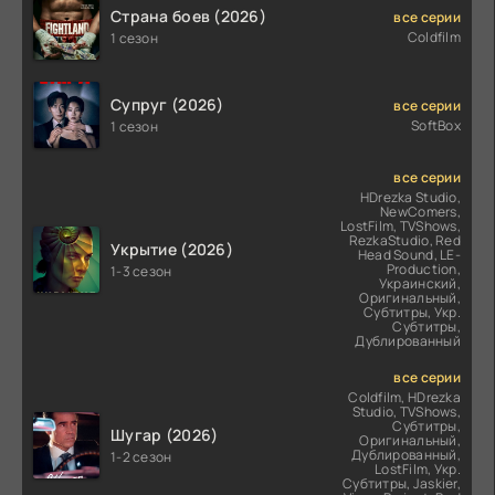
Страна боев (2026)
все серии
Coldfilm
1 сезон
Супруг (2026)
все серии
SoftBox
1 сезон
все серии
HDrezka Studio,
NewComers,
LostFilm, TVShows,
RezkaStudio, Red
Укрытие (2026)
Head Sound, LE-
Production,
1-3 сезон
Украинский,
Оригинальный,
Субтитры, Укр.
Субтитры,
Дублированный
все серии
Coldfilm, HDrezka
Studio, TVShows,
Субтитры,
Шугар (2026)
Оригинальный,
Дублированный,
1-2 сезон
LostFilm, Укр.
Субтитры, Jaskier,