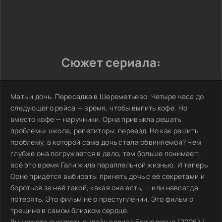
Сюжет сериала:
Мать и дочь. Пересадка в Шереметьево. Четыре часа до
следующего рейса — время, чтобы выпить кофе. Но
вместо кофе — наручники. Орна привыкла решать
проблемы: школа, репетиторы, переезд. Но как решить
проблему, в которой сама дочь стала обвиняемой? Чем
глубже она погружается в дело, тем больше понимает:
всё это время Гали жила параллельной жизнью. И теперь
Орне придётся выбирать: принять дочь с её секретами и
бороться за неё такой, какая она есть, — или навсегда
потерять. Это фильм не о преступлении. Это фильм о
трещине в самом близком сердце.
Вы можете смотреть онлайн сериал Безусловно (2026) 1