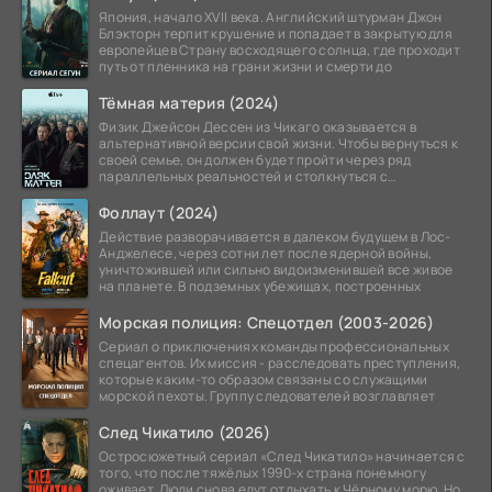
Япония, начало XVII века. Английский штурман Джон
Блэкторн терпит крушение и попадает в закрытую для
европейцев Страну восходящего солнца, где проходит
путь от пленника на грани жизни и смерти до
Тёмная материя (2024)
Физик Джейсон Дессен из Чикаго оказывается в
альтернативной версии свой жизни. Чтобы вернуться к
своей семье, он должен будет пройти через ряд
параллельных реальностей и столкнуться с
альтернативной
Фоллаут (2024)
Действие разворачивается в далеком будущем в Лос-
Анджелесе, через сотни лет после ядерной войны,
уничтожившей или сильно видоизменившей все живое
на планете. В подземных убежищах, построенных
Морская полиция: Спецотдел (2003-2026)
Сериал о приключениях команды профессиональных
спецагентов. Их миссия - расследовать преступления,
которые каким-то образом связаны со служащими
морской пехоты. Группу следователей возглавляет
След Чикатило (2026)
Остросюжетный сериал «След Чикатило» начинается с
того, что после тяжёлых 1990-х страна понемногу
оживает. Люди снова едут отдыхать к Чёрному морю. Но