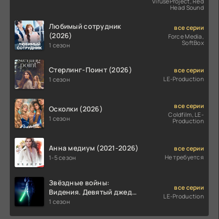
ViruseProject, Red
Head Sound
Любимый сотрудник
все серии
(2026)
Force Media,
SoftBox
1 сезон
Стерлинг-Поинт (2026)
все серии
LE-Production
1 сезон
все серии
Осколки (2026)
Coldfilm, LE-
1 сезон
Production
Анна медиум (2021-2026)
все серии
Не требуется
1-5 сезон
Звёздные войны:
все серии
Видения. Девятый джедай
LE-Production
(2026)
1 сезон