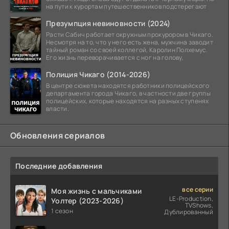
на пути к курортам путешественников подстерегают
Презумпция невиновности (2024)
Расти Сабич работает окружным прокурором в Чикаго.
Несмотря на то, что у него есть жена, мужчина заводит
тайный роман со своей коллегой, Каролин Полхемус.
Его жизнь переворачивается с ног на голову,
Полиция Чикаго (2014-2026)
В центре сюжета находятся работники полицейского
департамента города Чикаго, в частности две группы
полицейских, которые находятся на разных ступенях
власти.
Обновления сериалов
Последние добавления
все серии
Моя жизнь с мальчиками
LE-Production,
Уолтер (2023-2026)
TVShows,
1 сезон
Дублированный