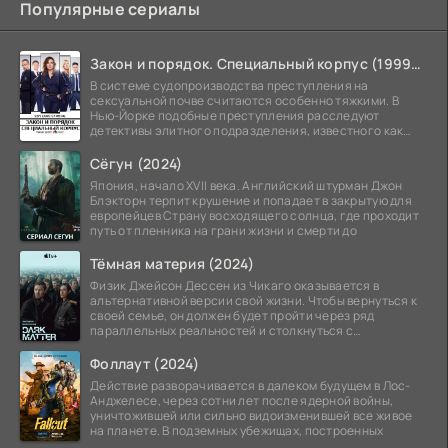
Популярные сериалы
Закон и порядок. Специальный корпус (1999-2026)
В системе судопроизводства преступления на
сексуальной почве считаются особенно тяжкими. В
Нью-Йорке подобные преступления расследуют
детективы элитного подразделения, известного как
Особый отдел.
Сёгун (2024)
Япония, начало XVII века. Английский штурман Джон
Блэкторн терпит крушение и попадает в закрытую для
европейцев Страну восходящего солнца, где проходит
путь от пленника на грани жизни и смерти до
Тёмная материя (2024)
Физик Джейсон Дессен из Чикаго оказывается в
альтернативной версии свой жизни. Чтобы вернуться к
своей семье, он должен будет пройти через ряд
параллельных реальностей и столкнуться с
альтернативной
Фоллаут (2024)
Действие разворачивается в далеком будущем в Лос-
Анджелесе, через сотни лет после ядерной войны,
уничтожившей или сильно видоизменившей все живое
на планете. В подземных убежищах, построенных