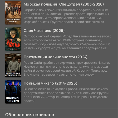
Морская полиция: Спецотдел (2003-2026)
Сериал о приключениях команды профессиональных
спецагентов. Их миссия - расследовать преступления,
которые каким-то образом связаны со служащими
морской пехоты. Группу следователей возглавляет
След Чикатило (2026)
Остросюжетный сериал «След Чикатило» начинается с
того, что после тяжёлых 1990-х страна понемногу
оживает. Люди снова едут отдыхать к Чёрному морю. Но
на пути к курортам путешественников подстерегают
Презумпция невиновности (2024)
Расти Сабич работает окружным прокурором в Чикаго.
Несмотря на то, что у него есть жена, мужчина заводит
тайный роман со своей коллегой, Каролин Полхемус.
Его жизнь переворачивается с ног на голову,
Полиция Чикаго (2014-2026)
В центре сюжета находятся работники полицейского
департамента города Чикаго, в частности две группы
полицейских, которые находятся на разных ступенях
власти.
Обновления сериалов