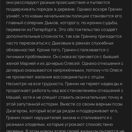
они расследуют разные происшествия и пытаются
поддерживать порядок в деревне. Однако вскоре Гранин
узнаёт, что новым начальником полиции становится его
главный соперник Дымов, которого, по иронии судьбы,
перевели из Петербурга. Это обстоятельство создаёт
дополнительные сложности, так как Гранину приходится
часто пересекаться с Дымовым в рамках служебных
обязанностей. Кроме того, Гранин сталкивается с
личными проблемами. Он снова встречается с бывшей
женой Марией и их дочерью Олесей. Однако отношения с
дочерью оказываются напряжёнными, потому что Олеся
не проявляет желания воссоединяться с отцом.
Несмотря на все трудности, Гранин не теряет надежды и
продолжает работать над восстановлением отношений с
Машей, хотя и не спешит ставить окончательную точку в
этой запутанной истории. Вместе со своим верным псом
Джагером, который всегда рядом и поддерживает его,
Гранин ловит нарушителей закона и сталкивается с
разными злодеями, которые угрожают спокойствию
деревни. В этом новом этапе своей жизни он пытается не