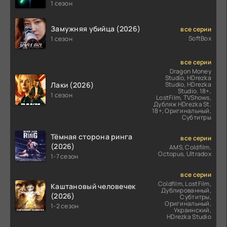
(2026)
1 сезон
Замужняя убийца (2026)
все серии
SoftBox
1 сезон
все серии
Dragon Money
Studio, HDrezka
Лаки (2026)
Studio, HDrezka
Studio. 18+,
1 сезон
LostFilm, TVShows,
Дубляж HDrezka St.
18+, Оригинальный,
Субтитры
Тёмная сторона ринга
все серии
(2026)
AMS, Coldfilm,
Octopus, Ultradox
1-7 сезон
все серии
Coldfilm, LostFilm,
Каштановый человечек
Дублированный,
(2026)
Субтитры,
Оригинальный,
1-2 сезон
Украинский,
HDrezka Studio