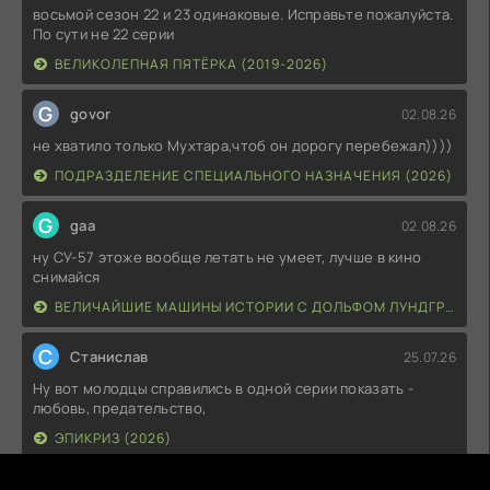
восьмой сезон 22 и 23 одинаковые. Исправьте пожалуйста.
По сути не 22 серии
ВЕЛИКОЛЕПНАЯ ПЯТЁРКА (2019-2026)
G
govor
02.08.26
не хватило только Мухтара,чтоб он дорогу перебежал))))
ПОДРАЗДЕЛЕНИЕ СПЕЦИАЛЬНОГО НАЗНАЧЕНИЯ (2026)
G
gaa
02.08.26
ну СУ-57 этоже вообще летать не умеет, лучше в кино
снимайся
ВЕЛИЧАЙШИЕ МАШИНЫ ИСТОРИИ С ДОЛЬФОМ ЛУНДГРЕНОМ (2026)
С
Станислав
25.07.26
Ну вот молодцы справились в одной серии показать -
любовь, предательство,
ЭПИКРИЗ (2026)