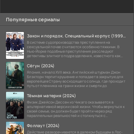
Популярные сериалы
Закон и порядок. Специальный корпус (1999-2026)
В системе судопроизводства преступления на
сексуальной почве считаются особенно тяжкими. В
Нью-Йорке подобные преступления расследуют
детективы элитного подразделения, известного как
Особый отдел.
Сёгун (2024)
Япония, начало XVII века. Английский штурман Джон
Блэкторн терпит крушение и попадает в закрытую для
европейцев Страну восходящего солнца, где проходит
путь от пленника на грани жизни и смерти до
Тёмная материя (2024)
Физик Джейсон Дессен из Чикаго оказывается в
альтернативной версии свой жизни. Чтобы вернуться к
своей семье, он должен будет пройти через ряд
параллельных реальностей и столкнуться с
альтернативной
Фоллаут (2024)
Действие разворачивается в далеком будущем в Лос-