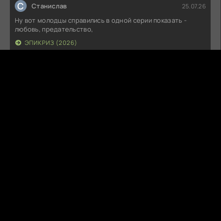
С
Станислав
25.07.26
Ну вот молодцы справились в одной серии показать -
любовь, предательство,
ЭПИКРИЗ (2026)