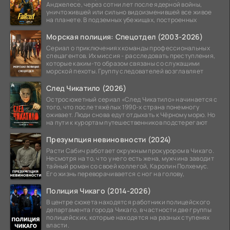
Анджелесе, через сотни лет после ядерной войны,
уничтожившей или сильно видоизменившей все живое
на планете. В подземных убежищах, построенных
Морская полиция: Спецотдел (2003-2026)
Сериал о приключениях команды профессиональных
спецагентов. Их миссия - расследовать преступления,
которые каким-то образом связаны со служащими
морской пехоты. Группу следователей возглавляет
След Чикатило (2026)
Остросюжетный сериал «След Чикатило» начинается с
того, что после тяжёлых 1990-х страна понемногу
оживает. Люди снова едут отдыхать к Чёрному морю. Но
на пути к курортам путешественников подстерегают
Презумпция невиновности (2024)
Расти Сабич работает окружным прокурором в Чикаго.
Несмотря на то, что у него есть жена, мужчина заводит
тайный роман со своей коллегой, Каролин Полхемус.
Его жизнь переворачивается с ног на голову,
Полиция Чикаго (2014-2026)
В центре сюжета находятся работники полицейского
департамента города Чикаго, в частности две группы
полицейских, которые находятся на разных ступенях
власти.