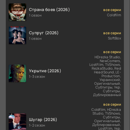
Страна боев (2026)
все серии
Coldfilm
1 сезон
Супруг (2026)
все серии
SoftBox
1 сезон
все серии
HDrezka Studio,
NewComers,
LostFilm, TVShows,
RezkaStudio, Red
Укрытие (2026)
Head Sound, LE-
Production,
1-3 сезон
Украинский,
Оригинальный,
Субтитры, Укр.
Субтитры,
Дублированный
все серии
Coldfilm, HDrezka
Studio, TVShows,
Субтитры,
Шугар (2026)
Оригинальный,
Дублированный,
1-2 сезон
LostFilm, Укр.