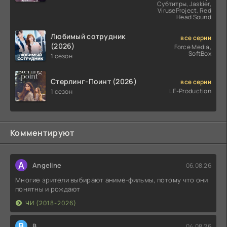
Субтитры, Jaskier,
ViruseProject, Red
Head Sound
Любимый сотрудник
все серии
(2026)
Force Media,
SoftBox
1 сезон
Стерлинг-Поинт (2026)
все серии
LE-Production
1 сезон
Комментируют
A
Angeline
06.08.26
Многие зрители выбирают аниме-фильмы, потому что они
понятны и рождают
ЧИ (2018-2026)
В
В.
04.08.26