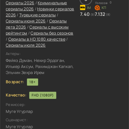
Сериалы 2026
/
Криминальные
0
Голосов:
сериалы 2026
/
Новинки сериалов
7.40
7.132
2026
/
Турецкие сериалы
/
(9)
(8)
Сериалы июня 2026
/
Сериалы
лета 2026
/
Сериалы с высоким
рейтингом
/
Сериалы без сезонов
/
Сериалы в HD 1080 качестве
/
Сериалы июля 2026
Актеры:
Фейяз Думан, Нехир Эрдоган,
Илькер Аксум, Рахимджан Капкап,
Эльчин Зехра Ирем
Возраст:
18+
Качество:
FHD (1080P)
Режиссер:
Муге Угурлар
Сценарист:
Муге Угурлар