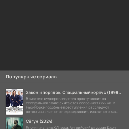
Популярные сериалы
Закон и порядок. Специальный корпус (1999-2026)
В системе судопроизводства преступления на
сексуальной почве считаются особенно тяжкими. В
Нью-Йорке подобные преступления расследуют
детективы элитного подразделения, известного как
Особый отдел.
Сёгун (2024)
Япония, начало XVII века. Английский штурман Джон