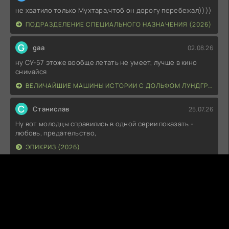
не хватило только Мухтара,чтоб он дорогу перебежал))))
ПОДРАЗДЕЛЕНИЕ СПЕЦИАЛЬНОГО НАЗНАЧЕНИЯ (2026)
G
gaa
02.08.26
ну СУ-57 этоже вообще летать не умеет, лучше в кино
снимайся
ВЕЛИЧАЙШИЕ МАШИНЫ ИСТОРИИ С ДОЛЬФОМ ЛУНДГРЕНОМ (2026)
С
Станислав
25.07.26
Ну вот молодцы справились в одной серии показать -
любовь, предательство,
ЭПИКРИЗ (2026)