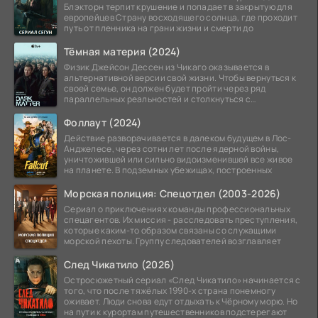
Блэкторн терпит крушение и попадает в закрытую для
европейцев Страну восходящего солнца, где проходит
путь от пленника на грани жизни и смерти до
Тёмная материя (2024)
Физик Джейсон Дессен из Чикаго оказывается в
альтернативной версии свой жизни. Чтобы вернуться к
своей семье, он должен будет пройти через ряд
параллельных реальностей и столкнуться с
альтернативной
Фоллаут (2024)
Действие разворачивается в далеком будущем в Лос-
Анджелесе, через сотни лет после ядерной войны,
уничтожившей или сильно видоизменившей все живое
на планете. В подземных убежищах, построенных
Морская полиция: Спецотдел (2003-2026)
Сериал о приключениях команды профессиональных
спецагентов. Их миссия - расследовать преступления,
которые каким-то образом связаны со служащими
морской пехоты. Группу следователей возглавляет
След Чикатило (2026)
Остросюжетный сериал «След Чикатило» начинается с
того, что после тяжёлых 1990-х страна понемногу
оживает. Люди снова едут отдыхать к Чёрному морю. Но
на пути к курортам путешественников подстерегают