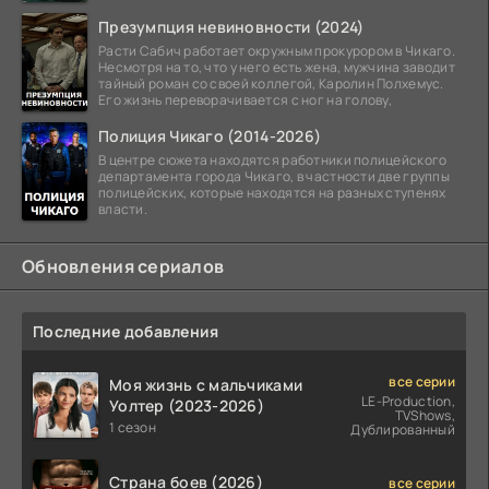
Презумпция невиновности (2024)
Расти Сабич работает окружным прокурором в Чикаго.
Несмотря на то, что у него есть жена, мужчина заводит
тайный роман со своей коллегой, Каролин Полхемус.
Его жизнь переворачивается с ног на голову,
Полиция Чикаго (2014-2026)
В центре сюжета находятся работники полицейского
департамента города Чикаго, в частности две группы
полицейских, которые находятся на разных ступенях
власти.
Обновления сериалов
Последние добавления
все серии
Моя жизнь с мальчиками
LE-Production,
Уолтер (2023-2026)
TVShows,
1 сезон
Дублированный
Страна боев (2026)
все серии