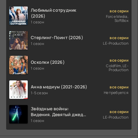
Любимый сотрудник
все серии
(2026)
Force Media,
SoftBox
1 сезон
Стерлинг-Поинт (2026)
все серии
LE-Production
1 сезон
все серии
Осколки (2026)
Coldfilm, LE-
1 сезон
Production
Анна медиум (2021-2026)
все серии
Не требуется
1-5 сезон
Звёздные войны:
все серии
Видения. Девятый джедай
LE-Production
(2026)
1 сезон