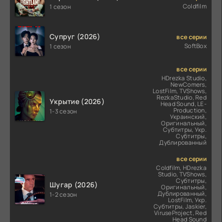
Coldfilm
1 сезон
Супруг (2026)
все серии
SoftBox
1 сезон
все серии
HDrezka Studio,
NewComers,
LostFilm, TVShows,
RezkaStudio, Red
Укрытие (2026)
Head Sound, LE-
Production,
1-3 сезон
Украинский,
Оригинальный,
Субтитры, Укр.
Субтитры,
Дублированный
все серии
Coldfilm, HDrezka
Studio, TVShows,
Субтитры,
Шугар (2026)
Оригинальный,
Дублированный,
1-2 сезон
LostFilm, Укр.
Субтитры, Jaskier,
ViruseProject, Red
Head Sound