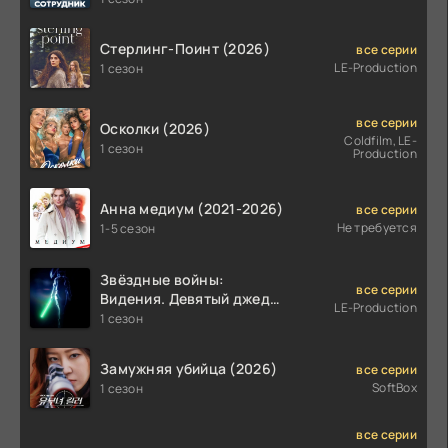
Стерлинг-Поинт (2026)
все серии
LE-Production
1 сезон
все серии
Осколки (2026)
Coldfilm, LE-
1 сезон
Production
Анна медиум (2021-2026)
все серии
Не требуется
1-5 сезон
Звёздные войны:
все серии
Видения. Девятый джедай
LE-Production
(2026)
1 сезон
Замужняя убийца (2026)
все серии
SoftBox
1 сезон
все серии