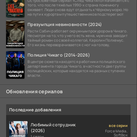
Остросюжетный сериал «След Чикатило» начинается с
того, что после тяжёлых 1990-х страна понемногу
оживает. Люди снова едут отдыхать к Чёрному морю. Но
на пути к курортам путешественников подстерегают
Презумпция невиновности (2024)
Расти Сабич работает окружным прокурором в Чикаго.
Несмотря на то, что у него есть жена, мужчина заводит
тайный роман со своей коллегой, Каролин Полхемус.
Его жизнь переворачивается с ног на голову,
Полиция Чикаго (2014-2026)
В центре сюжета находятся работники полицейского
департамента города Чикаго, в частности две группы
полицейских, которые находятся на разных ступенях
власти.
Обновления сериалов
Последние добавления
Любимый сотрудник
все серии
(2026)
Force Media,
SoftBox
1 сезон