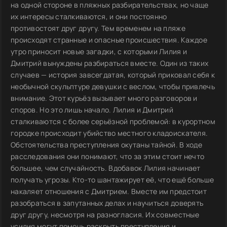
на одной стороне в пляжных разбирательствах, но чаще
их интересы сталкиваются, и они постоянно
противостоят друг другу. Тем временем на пляже
происходят странные и опасные происшествия. Каждое
утро приносит новые загадки, с которыми Лилия и
Дмитрий вынуждены разбираться вместе. Один из таких
случаев — история завсегдатая, который приковал себя к
необычной скульптуре девушки с веслом, чтобы привлечь
внимание. Этот курьёз вызывает много разговоров и
споров. Но это лишь начало. Лилия и Дмитрий
сталкиваются с более серьёзной проблемой: в курортном
городке происходит убийство местного кладоискателя.
Обстоятельства преступления окутаны тайной. В ходе
расследования они понимают, что за этим стоит нечто
большее, чем случайность. Вдобавок Лилия начинает
получать угрозы. Кто-то шантажирует её, что ещё больше
накаляет отношения с Дмитрием. Вместе им предстоит
разобраться в запутанных делах и научиться доверять
друг другу, несмотря на разногласия. Их совместные
усилия могут помочь раскрыть преступления и,