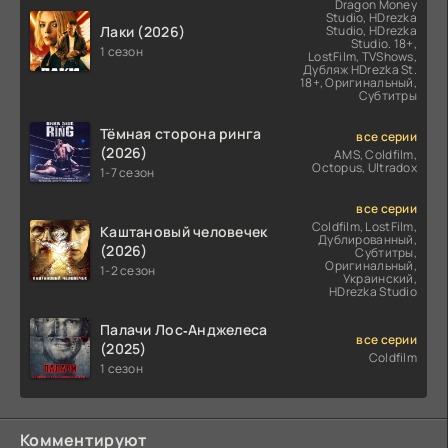
Dragon Money
Studio, HDrezka
Лаки (2026)
Studio, HDrezka
Studio. 18+,
1 сезон
LostFilm, TVShows,
Дубляж HDrezka St.
18+, Оригинальный,
Субтитры
Тёмная сторона ринга
все серии
(2026)
AMS, Coldfilm,
Octopus, Ultradox
1-7 сезон
все серии
Coldfilm, LostFilm,
Каштановый человечек
Дублированный,
(2026)
Субтитры,
Оригинальный,
1-2 сезон
Украинский,
HDrezka Studio
Палачи Лос‑Анджелеса
все серии
(2025)
Coldfilm
1 сезон
Комментируют