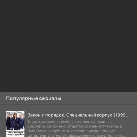
Популярные сериалы
Закон и порядок. Специальный корпус (1999-2026)
В системе судопроизводства преступления на
сексуальной почве считаются особенно тяжкими. В
Нью-Йорке подобные преступления расследуют
детективы элитного подразделения, известного как