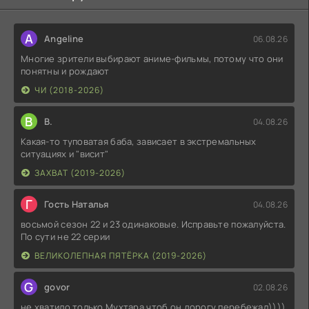
A
Angeline
06.08.26
Многие зрители выбирают аниме-фильмы, потому что они
понятны и рождают
ЧИ (2018-2026)
В
В.
04.08.26
Какая-то туповатая баба, зависает в экстремальных
ситуациях и "висит"
ЗАХВАТ (2019-2026)
Г
Гость Наталья
04.08.26
восьмой сезон 22 и 23 одинаковые. Исправьте пожалуйста.
По сути не 22 серии
ВЕЛИКОЛЕПНАЯ ПЯТЁРКА (2019-2026)
G
govor
02.08.26
не хватило только Мухтара,чтоб он дорогу перебежал))))