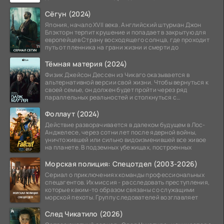
Особый отдел.
Сёгун (2024)
Япония, начало XVII века. Английский штурман Джон
Блэкторн терпит крушение и попадает в закрытую для
европейцев Страну восходящего солнца, где проходит
путь от пленника на грани жизни и смерти до
Тёмная материя (2024)
Физик Джейсон Дессен из Чикаго оказывается в
альтернативной версии свой жизни. Чтобы вернуться к
своей семье, он должен будет пройти через ряд
параллельных реальностей и столкнуться с
альтернативной
Фоллаут (2024)
Действие разворачивается в далеком будущем в Лос-
Анджелесе, через сотни лет после ядерной войны,
уничтожившей или сильно видоизменившей все живое
на планете. В подземных убежищах, построенных
Морская полиция: Спецотдел (2003-2026)
Сериал о приключениях команды профессиональных
спецагентов. Их миссия - расследовать преступления,
которые каким-то образом связаны со служащими
морской пехоты. Группу следователей возглавляет
След Чикатило (2026)