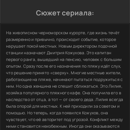
Сюжет сериала:
На живописном черноморском курорте, где жизнь течёт
размеренно и привычно, происходит событие, которое
нарушает покой местных. Новым директором лодочной
станции назначают Дмитрия Кожухова. Это капитан
первого ранга, вышедший на пенсию, человек с большим
опытом. Сразу после его назначения по пляжу идёт слух,
что решение принято «сверху». Многие местные жители,
работающие на пляже, начинают пытаться подружиться с
ним. Но одна женщина не спешит сближаться. Это Лилия,
хозяйка популярного пляжного кафе. Она получила его в
наследство от отца, а тот — от своего деда. Лилия всегда
была опорой для местных. К ней приходили за советом и
помощью. Но теперь, когда появился Кожухов, она
чувствует, что её авторитет под угрозой. Конфликт между
ними становится неизбежным. Иногда они оказываются