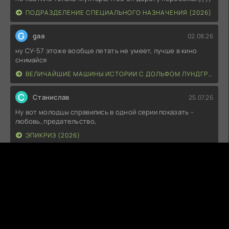
ПОДРАЗДЕЛЕНИЕ СПЕЦИАЛЬНОГО НАЗНАЧЕНИЯ (2026)
G
gaa
02.08.26
ну СУ-57 этоже вообще летать не умеет, лучше в кино
снимайся
ВЕЛИЧАЙШИЕ МАШИНЫ ИСТОРИИ С ДОЛЬФОМ ЛУНДГРЕНОМ (2026)
С
Станислав
25.07.26
Ну вот молодцы справились в одной серии показать -
любовь, предательство,
ЭПИКРИЗ (2026)