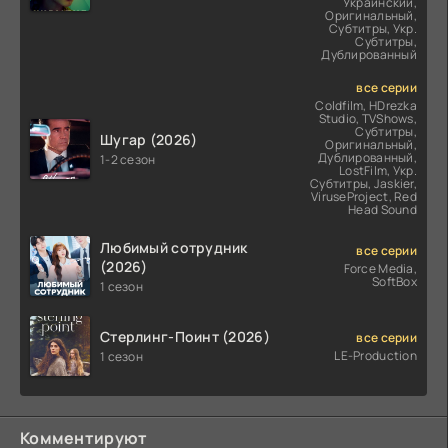
Украинский,
Оригинальный,
Субтитры, Укр.
Субтитры,
Дублированный
все серии
Coldfilm, HDrezka
Studio, TVShows,
Субтитры,
Шугар (2026)
Оригинальный,
Дублированный,
1-2 сезон
LostFilm, Укр.
Субтитры, Jaskier,
ViruseProject, Red
Head Sound
Любимый сотрудник
все серии
(2026)
Force Media,
SoftBox
1 сезон
Стерлинг-Поинт (2026)
все серии
LE-Production
1 сезон
Комментируют