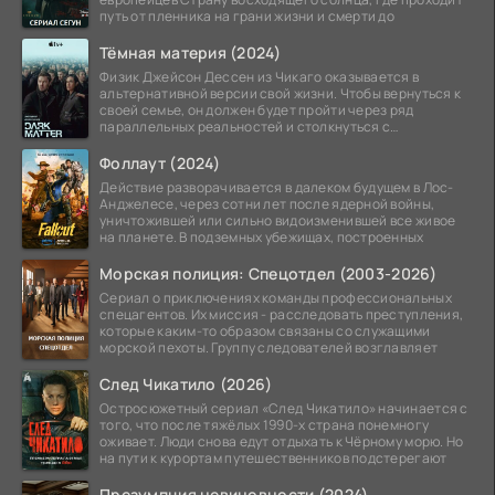
путь от пленника на грани жизни и смерти до
Тёмная материя (2024)
Физик Джейсон Дессен из Чикаго оказывается в
альтернативной версии свой жизни. Чтобы вернуться к
своей семье, он должен будет пройти через ряд
параллельных реальностей и столкнуться с
альтернативной
Фоллаут (2024)
Действие разворачивается в далеком будущем в Лос-
Анджелесе, через сотни лет после ядерной войны,
уничтожившей или сильно видоизменившей все живое
на планете. В подземных убежищах, построенных
Морская полиция: Спецотдел (2003-2026)
Сериал о приключениях команды профессиональных
спецагентов. Их миссия - расследовать преступления,
которые каким-то образом связаны со служащими
морской пехоты. Группу следователей возглавляет
След Чикатило (2026)
Остросюжетный сериал «След Чикатило» начинается с
того, что после тяжёлых 1990-х страна понемногу
оживает. Люди снова едут отдыхать к Чёрному морю. Но
на пути к курортам путешественников подстерегают
Презумпция невиновности (2024)