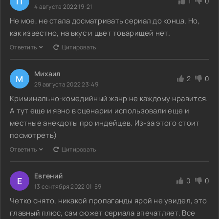
П
1
0
4 августа 2022 19:21
Не мое, не стала досматривать сериал до конца. Но,
как известно, на вкус и цвет товарищей нет.
Ответить
Цитировать
Михаил
М
2
0
29 августа 2022 23:49
Криминально-комедийный жанр не каждому нравится.
А тут еще и явно в сценарии использовали еще и
местные анекдоты про индейцев. Из-за этого стоит
посмотреть)
Ответить
Цитировать
Евгений
Е
0
0
13 сентября 2022 01:59
Четко снято, никакой пропаганды ярой не увидел, это
главный плюс, сам сюжет сериала впечатляет. Все