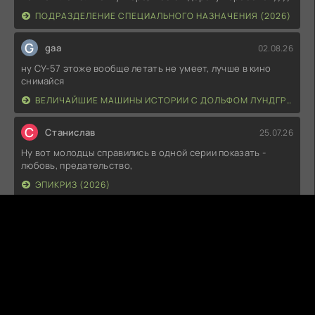
ПОДРАЗДЕЛЕНИЕ СПЕЦИАЛЬНОГО НАЗНАЧЕНИЯ (2026)
G
gaa
02.08.26
ну СУ-57 этоже вообще летать не умеет, лучше в кино
снимайся
ВЕЛИЧАЙШИЕ МАШИНЫ ИСТОРИИ С ДОЛЬФОМ ЛУНДГРЕНОМ (2026)
С
Станислав
25.07.26
Ну вот молодцы справились в одной серии показать -
любовь, предательство,
ЭПИКРИЗ (2026)