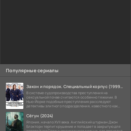
Популярные сериалы
Закон и порядок. Специальный корпус (1999-2026)
В системе судопроизводства преступления на
сексуальной почве считаются особенно тяжкими. В
Нью-Йорке подобные преступления расследуют
детективы элитного подразделения, известного как
Особый отдел.
Сёгун (2024)
Япония, начало XVII века. Английский штурман Джон
Блэкторн терпит крушение и попадает в закрытую для
европейцев Страну восходящего солнца, где проходит