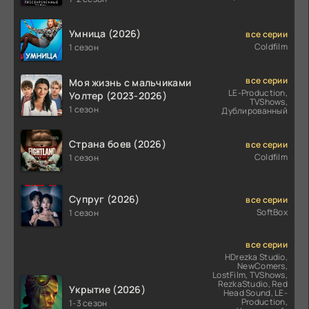
Умница (2026)
все серии
Coldfilm
1 сезон
все серии
Моя жизнь с мальчиками
LE-Production,
Уолтер (2023-2026)
TVShows,
1 сезон
Дублированный
Страна боев (2026)
все серии
Coldfilm
1 сезон
Супруг (2026)
все серии
SoftBox
1 сезон
все серии
HDrezka Studio,
NewComers,
LostFilm, TVShows,
RezkaStudio, Red
Укрытие (2026)
Head Sound, LE-
Production,
1-3 сезон