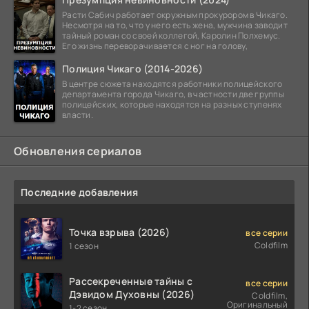
Расти Сабич работает окружным прокурором в Чикаго.
Несмотря на то, что у него есть жена, мужчина заводит
тайный роман со своей коллегой, Каролин Полхемус.
Его жизнь переворачивается с ног на голову,
Полиция Чикаго (2014-2026)
В центре сюжета находятся работники полицейского
департамента города Чикаго, в частности две группы
полицейских, которые находятся на разных ступенях
власти.
Обновления сериалов
Последние добавления
Точка взрыва (2026)
все серии
Coldfilm
1 сезон
Рассекреченные тайны с
все серии
Дэвидом Духовны (2026)
Coldfilm,
Оригинальный
1-2 сезон