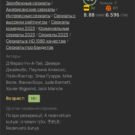
Зарубежные сериалы
/
2
Голосов:
Американские сериалы
/
8.88
6.596
Интересные сериалы
/
Сериалы с
(9992)
(736)
высоким рейтингом
/
Сериалы
комедии 2023
/
Криминальные
сериалы 2023
/
Сериалы 2023
/
Сериалы в HD 1080 качестве
/
Сериалы про бандитов
Актеры:
Д'Фарао Ун-А-Тай, Девери
Джейкобс, Паулина Алексис,
Лэйн Фэктор, Элва Гуэрра, Mike
Bone, Фанни Боун, Jude Barnett,
Xavier Bigpond, Jack Maricle
Возраст:
18+
Другие названия сериала:
Псяри резервації; A rezervátum
kutyái; כלבי השמורה; 予約犬;
Rezervato šunys