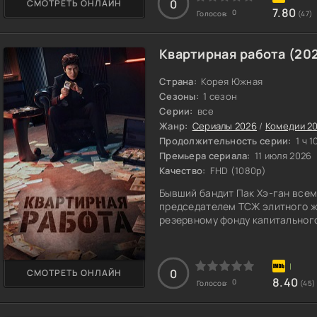
0
СМОТРЕТЬ ОНЛАЙН
7.80
0
Голосов:
(47)
Квартирная работа (20
Страна:
Корея Южная
Сезоны:
1 сезон
Серии:
все
Жанр:
Сериалы 2026
/
Комедии 2
Продолжительность серии:
1 ч 1
Премьера сериала:
11 июля 2026
Качество:
FHD (1080p)
Бывший бандит Пак Хэ-ган всем
председателем ТСЖ элитного жи
резервному фонду капитальног
0
СМОТРЕТЬ ОНЛАЙН
8.40
0
Голосов:
(45)