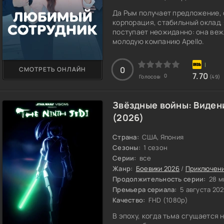
Да Рым получает предложение, 
корпорация, стабильный оклад,
поступает неожиданно: она веж
молодую компанию Apello.
0
СМОТРЕТЬ ОНЛАЙН
7.70
0
Голосов:
(49)
Звёздные войны: Виден
(2026)
Страна:
США, Япония
Сезоны:
1 сезон
Серии:
все
Жанр:
Боевики 2026
/
Приключени
Продолжительность серии:
28 м
Премьера сериала:
5 августа 20
Качество:
FHD (1080p)
В эпоху, когда тьма сгущается 