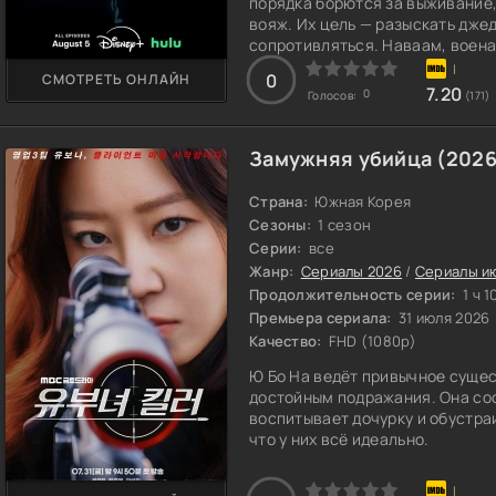
порядка борются за выживание,
вояж. Их цель — разыскать дже
сопротивляться. Наваам, воен
границы влияния. Генно Икаги, 
0
СМОТРЕТЬ ОНЛАЙН
оставляя им шанса на передышк
7.20
0
Голосов:
(171)
Замужняя убийца (2026
Страна:
Южная Корея
Сезоны:
1 сезон
Серии:
все
Жанр:
Сериалы 2026
/
Сериалы и
Продолжительность серии:
1 ч 1
Премьера сериала:
31 июля 2026
Качество:
FHD (1080p)
Ю Бо На ведёт привычное сущес
достойным подражания. Она сос
воспитывает дочурку и обустра
что у них всё идеально.