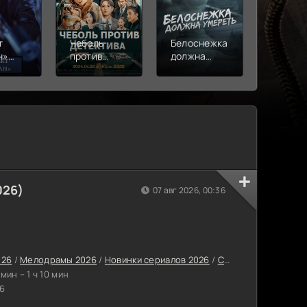
т
Чеболь
Белоснежка
Дом ни
н»
против
должна
(2024)
детектива
умереть
(2024)
(2024)
026)
07 авг 2026, 00:36
026
/
Мелодрамы 2026
/
Новинки сериалов 2026
/
Сериалы лета 2026
 мин – 1 ч 10 мин
6