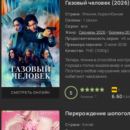
Газовый человек (2026)
Страна:
Япония, Корея Южная
Сезоны:
1 сезон
Серии:
все
Жанр:
Сериалы 2026
/
Боевики 20
Продолжительность серии:
45 м
Премьера сериала:
2 июля 2026
Качество:
FHD (1080p)
Теперь техника способна контр
городах полно видеокамер и ум
Поэтому любое нарушение закон
избегают наказания.
5
СМОТРЕТЬ ОНЛАЙН
6.60
1
Голосов:
(124
Перерождение шопогол
Страна:
Китай