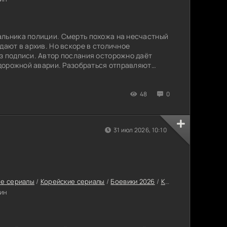
альника полиции. Смерть похожа на несчастный
дают в архив. Но вскоре в столичное
з подписи. Автор послания осторожно даёт
й дорожной аварии. Разобраться отправляют
 которого отстранили от серьёзных поручений и
иве. От него ничего не ждут, да он сам не
менно руководить оперативной группой, а в
48
0
31 июл 2026, 10:10
е сериалы
/
Корейские сериалы
/
Боевики 2026
/
Криминальные сериалы 2026
ин