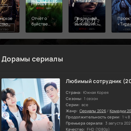
онское
Отчёт о
Последний
Проек
ство
буйстве
выживший
«Тира
)
духов
самурай
(2024)
(2024)
(2025)
Дорамы сериалы
Любимый сотрудник (2
Страна:
Южная Корея
Сезоны:
1 сезон
Серии:
все
Жанр:
Сериалы 2026
/
Комедии 2
Продолжительность серии:
1 ч 8
Премьера сериала:
3 августа 202
Качество:
FHD (1080p)