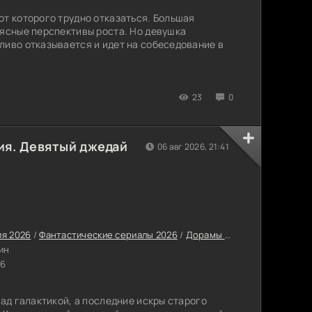
от которого трудно отказаться. Большая
 ясные перспективы роста. Но девушка
ливо отказывается и идет на собеседование в
23
0
ия. Девятый джедай
06 авг 2026, 21:41
я 2026
/
Фантастические сериалы 2026
/
Дорамы сериалы
/
Сериалы
ин
26
над галактикой, а последние искры старого