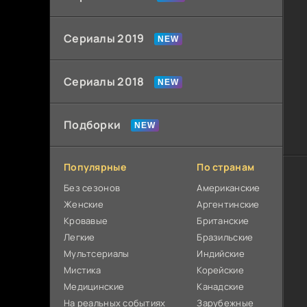
Сериалы 2019
Сериалы 2018
Подборки
Популярные
По странам
Без сезонов
Американские
Женские
Аргентинские
Кровавые
Британские
Легкие
Бразильские
Мультсериалы
Индийские
Мистика
Корейские
Медицинские
Канадские
На реальных событиях
Зарубежные