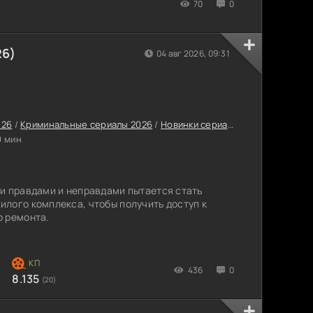
70
0
26)
04 авг 2026, 09:31
026
/
Криминальные сериалы 2026
/
Новинки сериалов 2026
/
Корейск
0 мин
и правдами и неправдами пытается стать
лого комплекса, чтобы получить доступ к
о ремонта.
436
0
8.135
(20)