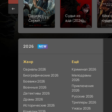
Паразит:
Судья из
Кёнс
Серый
ада (2024)
суще
(2024)
(2024
2026
Жанр
Ещё
Сериалы 2026
Криминал 2026
Биографические 2026
Мелодрамы
2026
Боевики 2026
Приключения
Военные 2026
2026
Детективы 2026
Русские 2026
Драмы 2026
Триллеры 2026
Исторические 2026
Ужасы 2026
Комедии 2026