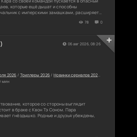
 Кара со своей командой пускается в опасный
даев, которые ещё дышат и способны
ачальник с имперскими замашками, расширяет
его карающий клинок, идёт по следу героев, не
78
0
у.
)
06 авг 2026, 08:26
юля 2026
/
Триллеры 2026
/
Новинки сериалов 2026
/
Сериалы лета 2
0 мин
твование, которое со стороны выглядит
тоит в браке с Квон Тэ Соном. Пара
ивает гнёздышко. Родные и друзья убеждены,