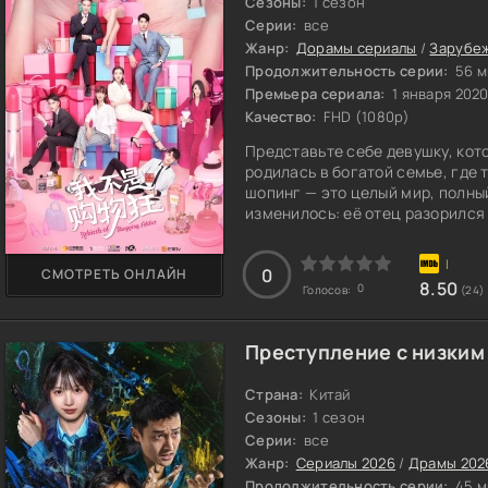
Сезоны:
1 сезон
Серии:
все
Жанр:
Дорамы сериалы
/
Зарубе
Продолжительность серии:
56 м
Премьера сериала:
1 января 202
Качество:
FHD (1080p)
Представьте себе девушку, кото
родилась в богатой семье, где 
шопинг — это целый мир, полны
изменилось: её отец разорился 
кого она считала друзьями, мг
одна в огромном городе, без ко
0
СМОТРЕТЬ ОНЛАЙН
выживать в жестоких условиях,
8.50
0
Голосов:
(24)
Преступление с низким 
Страна:
Китай
Сезоны:
1 сезон
Серии:
все
Жанр:
Сериалы 2026
/
Драмы 202
Продолжительность серии:
45 м