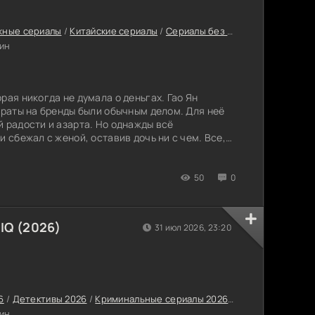
жные сериалы
/
Китайские сериалы
/
Сериалы без сезонов
/
Сериалы 
ин
0
рая никогда не думала о деньгах. Гао Ян
траты на бренды были обычным делом. Для неё
й радости и азарта. Но однажды всё
и сбежал с женой, оставив дочь ни с чем. Все,
новенно отвернулись. Героиня осталась совсем
пейки и ночлега. Ей приходится учиться
 где никто не придёт на помощь. Любая
50
0
IQ (2026)
31 июл 2026, 23:20
6
/
Детективы 2026
/
Криминальные сериалы 2026
/
Новинки сериало
ин