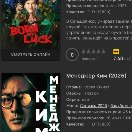
Премьера сериала:
4 мая 2026
Качество:
FHD (1080p)
В Саньцзянкоу умирает замнач
случай, так что материалы пере
управление приходит бумага бе
понять: речь идёт не о просто
Чжан Иана — опытного служаку,
посадили на скучное место в арх
0
СМОТРЕТЬ ОНЛАЙН
верит в лучшее. Его ставят вре
7.40
0
Голосов:
(143)
Менеджер Ким (2026)
Страна:
Корея Южная
Сезоны:
1 сезон
Серии:
все
Жанр:
Сериалы 2026
/
Зарубежны
Продолжительность серии:
45 м
Премьера сериала:
26 июня 2026
Качество:
FHD (1080p)