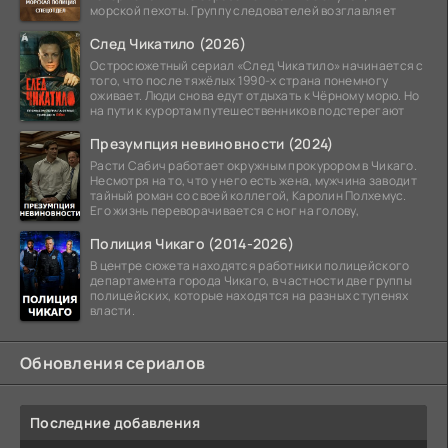
морской пехоты. Группу следователей возглавляет
След Чикатило (2026)
Остросюжетный сериал «След Чикатило» начинается с
того, что после тяжёлых 1990-х страна понемногу
оживает. Люди снова едут отдыхать к Чёрному морю. Но
на пути к курортам путешественников подстерегают
Презумпция невиновности (2024)
Расти Сабич работает окружным прокурором в Чикаго.
Несмотря на то, что у него есть жена, мужчина заводит
тайный роман со своей коллегой, Каролин Полхемус.
Его жизнь переворачивается с ног на голову,
Полиция Чикаго (2014-2026)
В центре сюжета находятся работники полицейского
департамента города Чикаго, в частности две группы
полицейских, которые находятся на разных ступенях
власти.
Обновления сериалов
Последние добавления