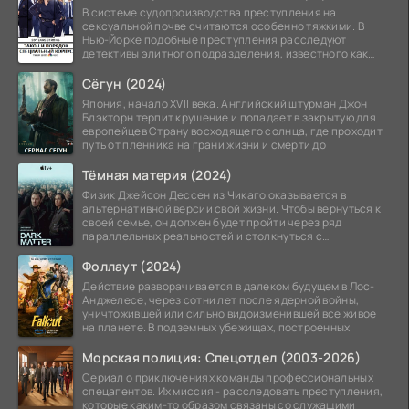
В системе судопроизводства преступления на
сексуальной почве считаются особенно тяжкими. В
Нью-Йорке подобные преступления расследуют
детективы элитного подразделения, известного как
Особый отдел.
Сёгун (2024)
Япония, начало XVII века. Английский штурман Джон
Блэкторн терпит крушение и попадает в закрытую для
европейцев Страну восходящего солнца, где проходит
путь от пленника на грани жизни и смерти до
Тёмная материя (2024)
Физик Джейсон Дессен из Чикаго оказывается в
альтернативной версии свой жизни. Чтобы вернуться к
своей семье, он должен будет пройти через ряд
параллельных реальностей и столкнуться с
альтернативной
Фоллаут (2024)
Действие разворачивается в далеком будущем в Лос-
Анджелесе, через сотни лет после ядерной войны,
уничтожившей или сильно видоизменившей все живое
на планете. В подземных убежищах, построенных
Морская полиция: Спецотдел (2003-2026)
Сериал о приключениях команды профессиональных
спецагентов. Их миссия - расследовать преступления,
которые каким-то образом связаны со служащими