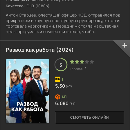
Качество:
FHD (1080p)
Антон Старцев, блестящий офицер ФСБ, отправился под
прикрытием в крупную преступную группировку, которая
торговала наркотиками. Перед ним стояла масштабная
цель: придумать и осуществить план, чтобы
одновременно арестовать лидеров нескольких связанных
банд и раскрыть их общую сеть.
Развод как работа (2024)
3
1
Голосов:
5.30
(42)
6.080
(35)
СМОТРЕТЬ ОНЛАЙН