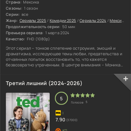
Страна:
Мексика
Сезоны:
1 сезон
Серии:
все
Жанр:
Сериалы 2025
/
Комедии 2025
/
Сериалы 2024
/
Мексиканские сериалы
Продолжительность серии:
50 мин
Премьера сериала:
1 марта 2024
Качество:
FHD (1080p)
Этот сериал – тонкое сплетение остроумия, эмоций и
драматизма, исследующее темы любви, предательства и
отчаянных попыток восстановить то, что кажется
безвозвратно утраченным. В центре внимания – Моника
(Клаудия Альварес) и Дэвид (Густаво Эгельхааф),
успешные адвокаты по бракоразводным процессам, чья
работа состоит в том, чтобы помогать другим парам
Третий лишний (2024-2026)
расставаться с достоинством, в то время как их
собственный брак балансирует на грани краха. Годы
совместной жизни оставили глубокие шрамы, и их
5
5
Голосов:
7.90
(37000)