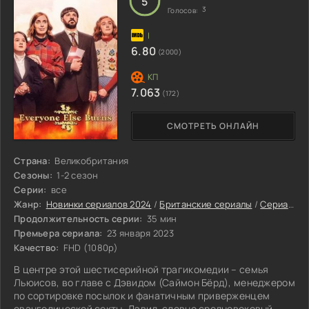
5
3
Голосов:
6.80
(2000)
7.063
(172)
СМОТРЕТЬ ОНЛАЙН
Страна:
Великобритания
Сезоны:
1-2 сезон
Серии:
все
Жанр:
Новинки сериалов 2024
/
Британские сериалы
/
Сериалы 2024
Продолжительность серии:
35 мин
Премьера сериала:
23 января 2023
Качество:
FHD (1080p)
В центре этой шестисерийной трагикомедии – семья
Льюисов, во главе с Дэвидом (Саймон Бёрд), менеджером
по сортировке посылок и фанатичным приверженцем
евангелической секты. Дэвид, словно средневековый