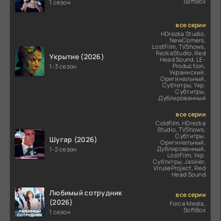
SoftBox
1 сезон
все серии
HDrezka Studio,
NewComers,
LostFilm, TVShows,
RezkaStudio, Red
Укрытие (2026)
Head Sound, LE-
Production,
1-3 сезон
Украинский,
Оригинальный,
Субтитры, Укр.
Субтитры,
Дублированный
все серии
Coldfilm, HDrezka
Studio, TVShows,
Субтитры,
Шугар (2026)
Оригинальный,
Дублированный,
1-2 сезон
LostFilm, Укр.
Субтитры, Jaskier,
ViruseProject, Red
Head Sound
Любимый сотрудник
все серии
(2026)
Force Media,
SoftBox
1 сезон