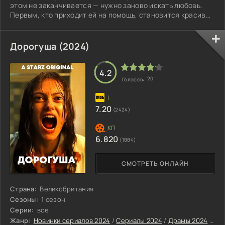
этом не заканчивается — нужно заново искать любовь.
Первым, кто приходит ей на помощь, становится красивый
шеф-повар Фейяз. Он помогает Лейле снова
почувствовать что-то в сердце, пережить новые эмоции.
В этот же самый момент ей доверяют вести очень
Дорогуша (2024)
громкое дело года. Это дело против некоего Чема
Муратана — коллекционера, у которого за спиной уже три
брака. И вот Лейла оказывается в настоящем
4.2
20
Голосов:
7.20
(2424)
6.820
(1884)
СМОТРЕТЬ ОНЛАЙН
Страна:
Великобритания
Сезоны:
1 сезон
Серии:
все
Жанр:
Новинки сериалов 2024
/
Сериалы 2024
/
Драмы 2024
/
Ком