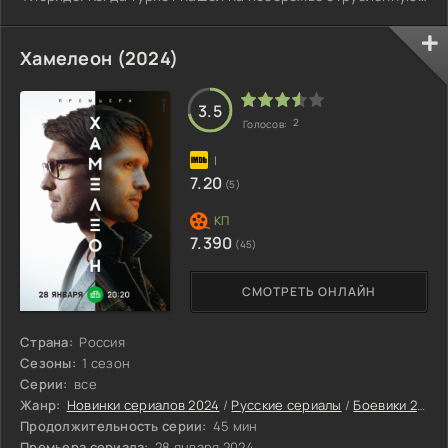
руку, а сотрудники полиции оказались не в состоянии
связать её с каким-либо преступлением, Янси сам
берётся за дело и погружается в мир жадности и
Хамелеон (2024)
коррупции.
3.5
2
Голосов:
7.20
(5)
7.390
(45)
СМОТРЕТЬ ОНЛАЙН
Страна:
Россия
Сезоны:
1 сезон
Серии:
все
Жанр:
Новинки сериалов 2024
/
Русские сериалы
/
Боевики 2024
Продолжительность серии:
45 мин
Премьера сериала:
28 января 2024