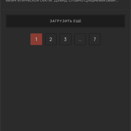
феодал в современном мире, насаждает в семье
странные правила: никакой кока-колы, никаких мобильных
телефонов. Он – деспотичный патриарх, одержимый
ЗАГРУЗИТЬ ЕЩЕ
мечтой о звании церковного старейшины и
неотвратимости Судного дня, именуемого "Орденом
Божественного Жезла". Его многострадальная жена
1
2
3
...
7