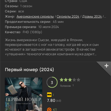
Страна:
США
Сезоны:
1 сезон
Серии:
все
Жанр:
Американские сериалы
/
Сериалы 2024
/
Драмы 2024
/
Ком
Продолжительность серии:
45 мин
Премьера сериала:
10 июля 2024
Качество:
FHD (1080p)
Жизнь американки Сьюзи, живущей в Японии,
переворачивается с ног на голову, когда её муж и сын
исчезают в загадочной авиакатастрофе. В качестве
«утешения» технологическая компания мужа дарит
женщине домашнего робота нового поколения по имени
Санни. Поначалу Сьюзи противится попыткам Санни
заполнить пустоту в её жизни, но постепенно между ними
Первый номер (2024)
завязывается дружба. Им предстоит узнать правду о том,
что же на самом деле произошло с семьёй Сьюзи.
3
1
Голосов:
7.80
(40)