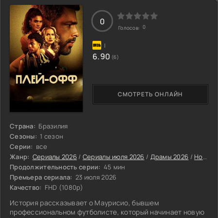
постановщика Хосе Энрике Фонсеки, «Ярость» — это не
история о мордобое, а сильная драма, способная
0
0
Голосов:
6.90
(6)
СМОТРЕТЬ ОНЛАЙН
Страна:
Бразилия
Сезоны:
1 сезон
Серии:
все
Жанр:
Сериалы 2026
/
Сериалы июля 2026
/
Драмы 2026
/
Новинки сериалов 2026
Продолжительность серии:
45 мин
Премьера сериала:
23 июля 2026
Качество:
FHD (1080p)
История рассказывает о Маурисио, бывшем
профессиональном футболисте, который начинает новую