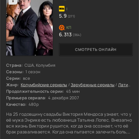
5.9
(271)
6.313
(364)
СМОТРЕТЬ ОНЛАЙН
Страна:
США, Колумбия
Сезоны:
1 сезон
Серии:
все
Жанр:
Колумбийские сериалы
/
Зарубежные сериалы
/
Латиноамериканские сериалы
Продолжительность серии:
45 мин
Премьера сериала:
4 декабря 2007
Качество:
480p
На 25 годовщину свадьбы Виктория Мендоса узнает, что у
её мужа Энрике есть любовница Татьяна Лопес. Внезапно
вся жизнь Виктории рушится, когда она осознает, что её
брак разваливается. Когда она пытается залечить боль,
она совершенно неожиданно встречает Херонимо.