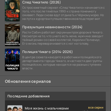
След Чикатило (2026)
Остросюжетный сериал «След Чикатило» начинается с
того, что после тяжёлых 1990-х страна понемногу
оживает. Люди снова едут отдыхать к Чёрному морю. Но
на пути к курортам путешественников подстерегают
Презумпция невиновности (2024)
Расти Сабич работает окружным прокурором в Чикаго.
Несмотря на то, что у него есть жена, мужчина заводит
тайный роман со своей коллегой, Каролин Полхемус.
Его жизнь переворачивается с ног на голову,
Полиция Чикаго (2014-2026)
В центре сюжета находятся работники полицейского
департамента города Чикаго, в частности две группы
полицейских, которые находятся на разных ступенях
власти.
Обновления сериалов
Последние добавления
все серии
Моя жизнь с мальчиками