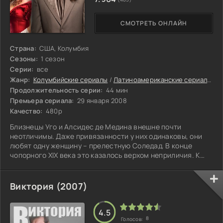
СМОТРЕТЬ ОНЛАЙН
Страна:
США, Колумбия
Сезоны:
1 сезон
Серии:
все
Жанр:
Колумбийские сериалы
/
Латиноамериканские сериалы
/
З
Продолжительность серии:
44 мин
Премьера сериала:
29 января 2008
Качество:
480p
Близнецы Уго и Алсидес де Медина внешне почти
неотличимы. Даже привязанности у них одинаковы, они
любят одну женщину – прелестную Соледад. В конце
чопорного XIX века это казалось верхом неприличия. К
тому же один из братьев, Уго, слывет удачливым и
далеким от морали сердцеедом. История начинается с
дуэли, на которую вызвал Уго оскорбленный брат
Виктория (2007)
девушки, за которой ухаживал любвеобильный
кабальеро…
4.5
8
Голосов: