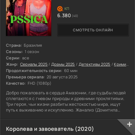
6.380
(40)
СМОТРЕТЬ ОНЛАЙН
Страна:
Бразилия
Сезоны:
1 сезон
Серии:
все
Жанр:
Сериалы 2025
/
Драмы 2025
/
Детективы 2025
/
Криминальные сериалы 2025
Продолжительность серии:
60 мин
Премьера сериала:
20 августа 2025
Качество:
FHD (1080p)
Добро пожаловать в сердце Амазонии, где судьбы людей
сплетаются с гневом природы и древними проклятиями.
Три героя, чьи жизни разбиты жестокостью мира, ищут
путь к выживанию и искуплению. Жанализ (Домитила
Каттете), похищенная юная девушка, борется за свободу.
Королева и завоеватель (2020)