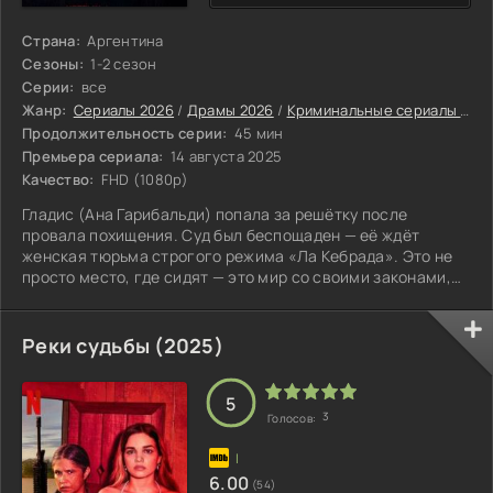
Страна:
Аргентина
Сезоны:
1-2 сезон
Серии:
все
Жанр:
Сериалы 2026
/
Драмы 2026
/
Криминальные сериалы 2026
Продолжительность серии:
45 мин
Премьера сериала:
14 августа 2025
Качество:
FHD (1080p)
Гладис (Ана Гарибальди) попала за решётку после
провала похищения. Суд был беспощаден — её ждёт
женская тюрьма строгого режима «Ла Кебрада». Это не
просто место, где сидят — это мир со своими законами,
где выживает сильнейший. С первого дня она
погружается в ад: вокруг вражда группировок, насилие и
полный произвол охраны. Новеньких здесь ломают для
Реки судьбы (2025)
устрашения. Вместе с Гладис прибыли ещё пять женщин, и
всех их сразу окрестили «запачканными» — так здесь
метят чужаков, отбросов. Унижения сыпятся
5
3
Голосов:
6.00
(54)