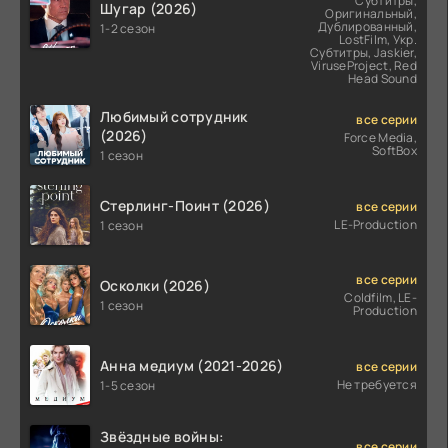
Субтитры,
Шугар (2026)
Оригинальный,
Дублированный,
1-2 сезон
LostFilm, Укр.
Субтитры, Jaskier,
ViruseProject, Red
Head Sound
Любимый сотрудник
все серии
(2026)
Force Media,
SoftBox
1 сезон
Стерлинг-Поинт (2026)
все серии
LE-Production
1 сезон
все серии
Осколки (2026)
Coldfilm, LE-
1 сезон
Production
Анна медиум (2021-2026)
все серии
Не требуется
1-5 сезон
Звёздные войны:
все серии