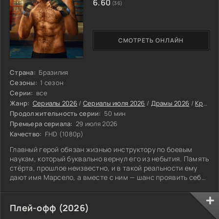
6.60
(36)
СМОТРЕТЬ ОНЛАЙН
Страна:
Бразилия
Сезоны:
1 сезон
Серии:
все
Жанр:
Сериалы 2026
/
Сериалы июля 2026
/
Драмы 2026
/
Криминальные сериалы 2026
Продолжительность серии:
50 мин
Премьера сериала:
29 июля 2026
Качество:
FHD (1080p)
Главный герой обязан жизнью инструктору по боевым
наукам, который буквально вернул его из небытия. Память
стёрта, прошлое неизвестно, и в такой реальности ему
дают имя Марсело, а вместе с ним — шанс проявить себя
в боях ММА. Каждое новое осознание фрагментов
прежней жизни приближает его к разгадке, но
одновременно опутывает тёмными делами и тайнами,
Плей-офф (2026)
грозящими гибелью ему и его учителю. По замыслу