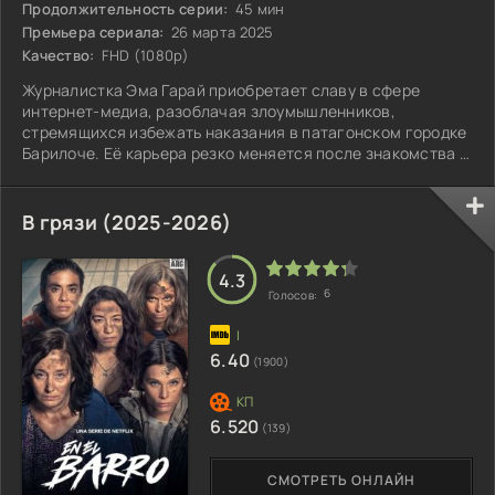
Продолжительность серии:
45 мин
Премьера сериала:
26 марта 2025
Качество:
FHD (1080p)
Журналистка Эма Гарай приобретает славу в сфере
интернет-медиа, разоблачая злоумышленников,
стремящихся избежать наказания в патагонском городке
Барилоче. Её карьера резко меняется после знакомства с
Лео Мерсером — специалистом по социальной адаптации
и психологом, неожиданно превращающимся в ключевого
фигуранта её журналистского расследования о пропаже
В грязи (2025-2026)
подростка.
4.3
6
Голосов:
6.40
(1900)
6.520
(139)
СМОТРЕТЬ ОНЛАЙН