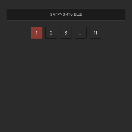
Виктория влюбляется в молодого человека, который дает
ей шанс обрести настоящую любовь и страсть, которых не
ЗАГРУЗИТЬ ЕЩЕ
хватало ей в браке...
1
2
3
...
11