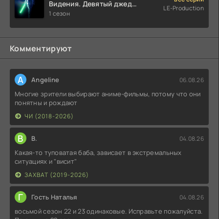
Видения. Девятый джедай
LE-Production
(2026)
1 сезон
Комментируют
A
Angeline
06.08.26
Многие зрители выбирают аниме-фильмы, потому что они
понятны и рождают
ЧИ (2018-2026)
В
В.
04.08.26
Какая-то туповатая баба, зависает в экстремальных
ситуациях и "висит"
ЗАХВАТ (2019-2026)
Г
Гость Наталья
04.08.26
восьмой сезон 22 и 23 одинаковые. Исправьте пожалуйста.