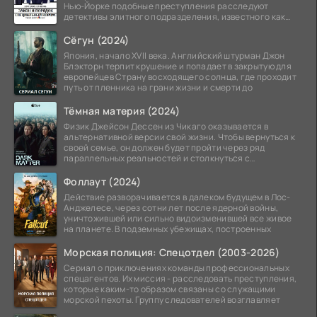
Нью-Йорке подобные преступления расследуют
детективы элитного подразделения, известного как
Особый отдел.
Сёгун (2024)
Япония, начало XVII века. Английский штурман Джон
Блэкторн терпит крушение и попадает в закрытую для
европейцев Страну восходящего солнца, где проходит
путь от пленника на грани жизни и смерти до
Тёмная материя (2024)
Физик Джейсон Дессен из Чикаго оказывается в
альтернативной версии свой жизни. Чтобы вернуться к
своей семье, он должен будет пройти через ряд
параллельных реальностей и столкнуться с
альтернативной
Фоллаут (2024)
Действие разворачивается в далеком будущем в Лос-
Анджелесе, через сотни лет после ядерной войны,
уничтожившей или сильно видоизменившей все живое
на планете. В подземных убежищах, построенных
Морская полиция: Спецотдел (2003-2026)
Сериал о приключениях команды профессиональных
спецагентов. Их миссия - расследовать преступления,
которые каким-то образом связаны со служащими
морской пехоты. Группу следователей возглавляет