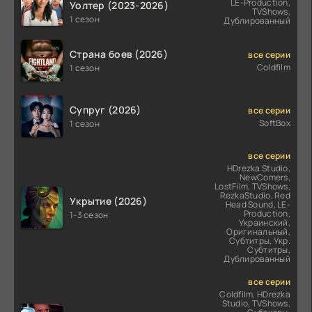
LE-Production,
Уолтер (2023-2026)
TVShows,
1 сезон
Дублированный
Страна боев (2026)
все серии
Coldfilm
1 сезон
Супруг (2026)
все серии
SoftBox
1 сезон
все серии
HDrezka Studio,
NewComers,
LostFilm, TVShows,
RezkaStudio, Red
Укрытие (2026)
Head Sound, LE-
Production,
1-3 сезон
Украинский,
Оригинальный,
Субтитры, Укр.
Субтитры,
Дублированный
все серии
Coldfilm, HDrezka
Studio, TVShows,