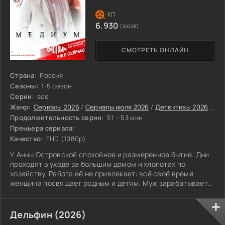
6.930
(16608)
СМОТРЕТЬ ОНЛАЙН
Страна:
Россия
Сезоны:
1-5 сезон
Серии:
все
Жанр:
Сериалы 2026
/
Сериалы июля 2026
/
Детективы 2026
/
Рус
Продолжительность серии:
51 – 53 мин
Премьера сериала:
Качество:
FHD (1080p)
У Анны Островской спокойное и размеренное бытие. Дни
проходят в уходе за большим домом и хлопотах по
хозяйству. Работа её не привлекает: всё своё время
женщина посвящает родным и детям. Муж зарабатывает
на жизнь, пока Анна растит трёх прекрасных дочек.
Казалось бы, что ещё нужно для счастья? Резкий поворот
происходит, когда небесные силы внезапно обращают
Дельфин (2026)
внимание на Островскую. Ей выпадает судьба стать