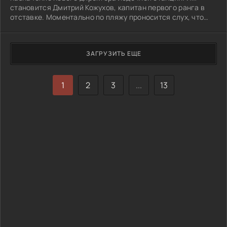
становится Дмитрий Кожухов, капитан первого ранга в
отставке. Моментально по пляжу проносится слух, что
Лодочник назначен «сверху». Все местные жители,
работающие на пляже, считают своим долгом
подружиться с ним, кроме Лилии, хозяйки одноименного
ЗАГРУЗИТЬ ЕЩЕ
пляжного кафе. Заведение перешло ей по наследству от
отца, а тому от деда. И раньше именно к Лилии все
обращались за советом и помощью, но теперь у нее поя
1
2
3
...
13