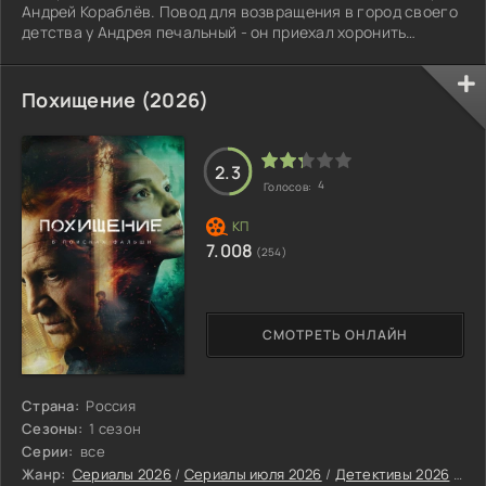
Андрей Кораблёв. Повод для возвращения в город своего
детства у Андрея печальный - он приехал хоронить
единственного близкого человека, своего деда, старого
рыбака, недавно погибшего в море. В городе Андрея
помнят. Когда-то он служил в местном УМВД, у него
Похищение (2026)
осталось много друзей и знакомых по обе стороны закона.
Общаясь с ними, Андрей приходит к выводу, что смерть
деда не была случайной.
2.3
4
Голосов:
7.008
(254)
СМОТРЕТЬ ОНЛАЙН
Страна:
Россия
Сезоны:
1 сезон
Серии:
все
Жанр:
Сериалы 2026
/
Сериалы июля 2026
/
Детективы 2026
/
Тр