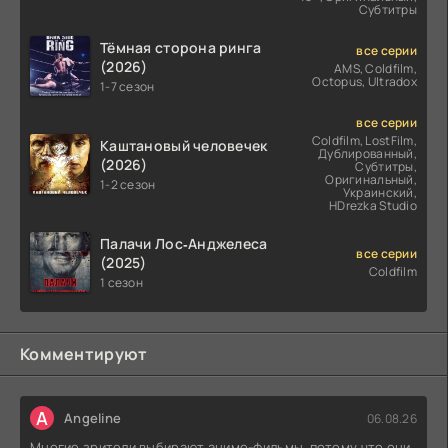
Субтитры
Тёмная сторона ринга
все серии
(2026)
AMS, Coldfilm,
Octopus, Ultradox
1-7 сезон
все серии
Coldfilm, LostFilm,
Каштановый человечек
Дублированный,
(2026)
Субтитры,
Оригинальный,
1-2 сезон
Украинский,
HDrezka Studio
Палачи Лос‑Анджелеса
все серии
(2025)
Coldfilm
1 сезон
Комментируют
A
Angeline
06.08.26
Многие зрители выбирают аниме-фильмы, потому что они