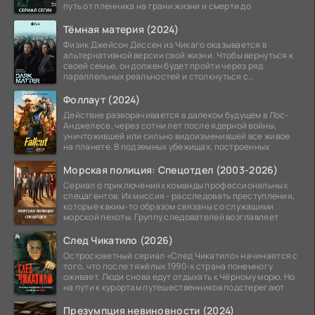
путь от пленника на грани жизни и смерти до
Тёмная материя (2024)
Физик Джейсон Дессен из Чикаго оказывается в
альтернативной версии свой жизни. Чтобы вернуться к
своей семье, он должен будет пройти через ряд
параллельных реальностей и столкнуться с
альтернативной
Фоллаут (2024)
Действие разворачивается в далеком будущем в Лос-
Анджелесе, через сотни лет после ядерной войны,
уничтожившей или сильно видоизменившей все живое
на планете. В подземных убежищах, построенных
Морская полиция: Спецотдел (2003-2026)
Сериал о приключениях команды профессиональных
спецагентов. Их миссия - расследовать преступления,
которые каким-то образом связаны со служащими
морской пехоты. Группу следователей возглавляет
След Чикатило (2026)
Остросюжетный сериал «След Чикатило» начинается с
того, что после тяжёлых 1990-х страна понемногу
оживает. Люди снова едут отдыхать к Чёрному морю. Но
на пути к курортам путешественников подстерегают
Презумпция невиновности (2024)