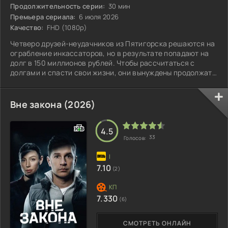
Продолжительность серии:
30 мин
Премьера сериала:
6 июля 2026
Качество:
FHD (1080p)
Четверо друзей-неудачников из Пятигорска решаются на
ограбление инкассаторов, но в результате попадают на
долг в 150 миллионов рублей. Чтобы рассчитаться с
долгами и спасти свои жизни, они вынуждены продолжать
налёты. Вот только они совершенно не бандиты, а
обносить им приходится подпольные бизнесы будущего
мэра.
Вне закона (2026)
4.5
33
Голосов:
7.10
(2)
7.330
(6)
СМОТРЕТЬ ОНЛАЙН