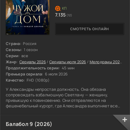
7.135
(12)
СМОТРЕТЬ ОНЛАЙН
Страна:
Россия
Сезоны:
1 сезон
Серии:
все
Жанр:
Сериалы 2026
/
Сериалы июля 2026
/
Мелодрамы 2026
/
Ру
Продолжительность серии:
45 мин
Премьера сериала:
6 июля 2026
Качество:
FHD (1080p)
У Александры непростая должность. Она обязана
сопровождать взбалмошную Светлану — женщину,
привыкшую к повиновению. Они отправляются на
фешенебельный курорт, где Александра выполняет все
капризы начальницы, не имея права отказать.
Балабол 9 (2026)