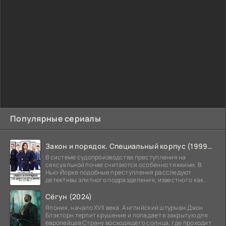
Популярные сериалы
Закон и порядок. Специальный корпус (1999-2026)
В системе судопроизводства преступления на
сексуальной почве считаются особенно тяжкими. В
Нью-Йорке подобные преступления расследуют
детективы элитного подразделения, известного как
Особый отдел.
Сёгун (2024)
Япония, начало XVII века. Английский штурман Джон
Блэкторн терпит крушение и попадает в закрытую для
европейцев Страну восходящего солнца, где проходит