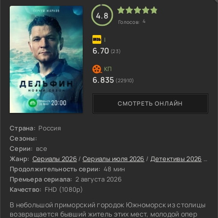
мостом, соединяющим наш мир с иным измерением. Анна,
разумеется, не спешит делиться этим с
4.8
4
Голосов:
6.70
(23)
6.835
(22910)
СМОТРЕТЬ ОНЛАЙН
Страна:
Россия
Сезоны:
Серии:
все
Жанр:
Сериалы 2026
/
Сериалы июля 2026
/
Детективы 2026
/
Кр
Продолжительность серии:
48 мин
Премьера сериала:
2 августа 2026
Качество:
FHD (1080p)
В небольшой приморский городок Южноморск из столицы
возвращается бывший житель этих мест, молодой опер