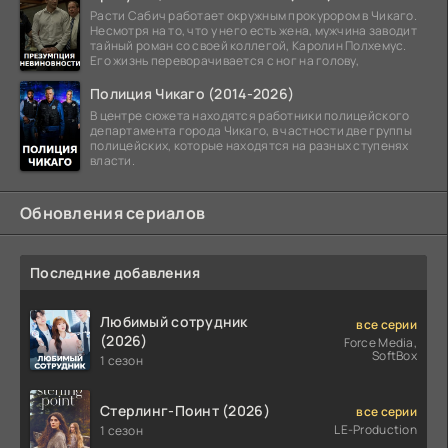
Расти Сабич работает окружным прокурором в Чикаго.
Несмотря на то, что у него есть жена, мужчина заводит
тайный роман со своей коллегой, Каролин Полхемус.
Его жизнь переворачивается с ног на голову,
Полиция Чикаго (2014-2026)
В центре сюжета находятся работники полицейского
департамента города Чикаго, в частности две группы
полицейских, которые находятся на разных ступенях
власти.
Обновления сериалов
Последние добавления
Любимый сотрудник
все серии
(2026)
Force Media,
SoftBox
1 сезон
Стерлинг-Поинт (2026)
все серии
LE-Production
1 сезон