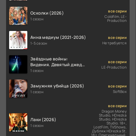
все серии
Осколки (2026)
Coldfilm, LE-
1 сезон
Production
Анна медиум (2021-2026)
все серии
Не требуется
1-5 сезон
Звёздные войны:
все серии
Видения. Девятый джедай
LE-Production
(2026)
1 сезон
Замужняя убийца (2026)
все серии
SoftBox
1 сезон
все серии
Dragon Money
Studio, HDrezka
Лаки (2026)
Studio, HDrezka
Studio. 18+,
1 сезон
LostFilm, TVShows,
Дубляж HDrezka St.
18+, Оригинальный,