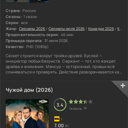
Страна:
Россия
Сезоны:
1 сезон
Серии:
все
Жанр:
Сериалы 2026
/
Сериалы июля 2026
/
Комедии 2026
/
Криминальные сериалы 2026
Продолжительность серии:
46 мин
Премьера сериала:
31 июля 2026
Качество:
FHD (1080p)
Сюжет строится вокруг тройки друзей. Буслай —
инициатор любых безумств. Сержант — тот, кто жаждет
драйва и внимания. Мансур — осторожный, привык всё
сомневаться и проверять. Действие разворачивается как
свидетельские показания: Мансур в суде излагает
цепочку событий, рискуя ради собственного спасения и
не желая подвести друзей.
Чужой дом (2026)
3.4
10
Голосов:
7.00
(6)