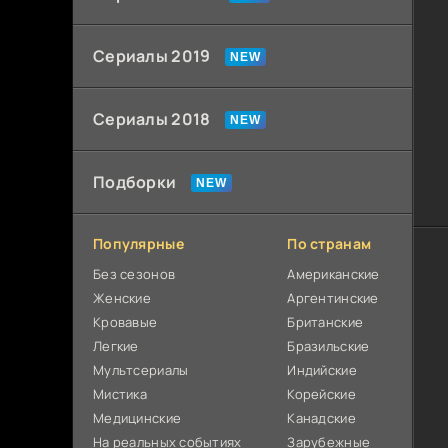
Сериалы 2019
Сериалы 2018
Подборки
Популярные
По странам
Без сезонов
Американские
Женские
Аргентинские
Кровавые
Британские
Легкие
Бразильские
Мультсериалы
Индийские
Мистика
Корейские
Медицинские
Канадские
На реальных событиях
Зарубежные