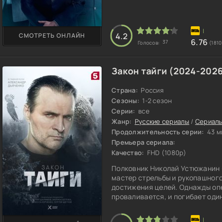
4.2
СМОТРЕТЬ ОНЛАЙН
6.76
37
Голосов:
(1810
Закон тайги (2024-202
Страна:
Россия
Сезоны:
1-2 сезон
Серии:
все
Жанр:
Русские сериалы
/
Сериалы
Продолжительность серии:
43 м
Премьера сериала:
Качество:
FHD (1080p)
Полковник Николай Устюжанин 
мастер стрельбы и рукопашного
достижения целей. Однажды опе
проваливается, и погибает один
завелся «крот», но его отстра
выманить предателя, который, п