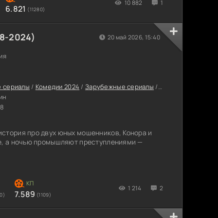
ревню к своему сослуживцу - главе
10 882
1
6.821
(11280)
8-2024)
20 май 2026, 15:40
ия
е сериалы
/
Комедии 2024
/
Зарубежные сериалы
/
Новинки сериалов
ин
18
стория про двух юных мошенников, Конора и
ле, а ночью промышляют преступлениями —
1 214
2
7.589
0)
(1109)