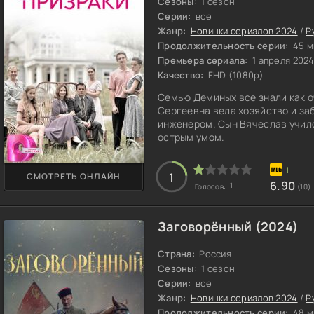
Сезоны:
1 сезон
Серии:
все
Жанр:
Новинки сериалов 2024
/
Р
Продолжительность серии:
45 м
Премьера сериала:
1 апреля 202
Качество:
FHD (1080p)
Семью Деминых все знали как о
Сергеевна вела хозяйство и заб
инженером. Сын Вячеслав училс
острым умом.
1
СМОТРЕТЬ ОНЛАЙН
6.90
1
Голосов:
(10)
Заговорённый (2024)
Страна:
Россия
Сезоны:
1 сезон
Серии:
все
Жанр:
Новинки сериалов 2024
/
Р
Продолжительность серии:
48 м