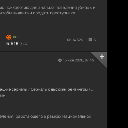
ую психологию для анализа поведения убийцы и
 чтобы выявить и предать преступника
14 526
6
6.618
)
(3104)
16 июн 2026, 07:45
ецкие сериалы
/
Сериалы с высоким рейтингом
/
Интересные сериа
мин.
еления, работающего в рамках Национальной
.