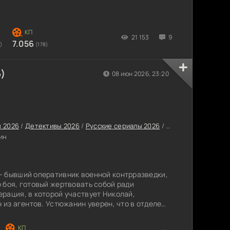
21 153
9
7.056
)
(178)
6)
08 июн 2026, 23:20
 2026
/
Детективы 2026
/
Русские сериалы 2026
/
Новинки сериалов 
ин
- бывший оперативник военной контрразведки,
 боя, готовый жертвовать собой ради
рация, в которой участвует Николай,
 из агентов. Устюжанин уверен, что в отделе
няют от службы до конца расследования. Чтобы
о расчетам мужчины, захочет его убить,