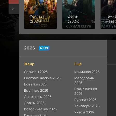
Фоллаут
Сёгун
Тёмн
(2024)
(2024)
мате
(2024
2026
Жанр
Ещё
Сериалы 2026
Криминал 2026
Биографические 2026
Мелодрамы
2026
Боевики 2026
Приключения
Военные 2026
2026
Детективы 2026
Русские 2026
Драмы 2026
Триллеры 2026
Исторические 2026
Ужасы 2026
Комедии 2026