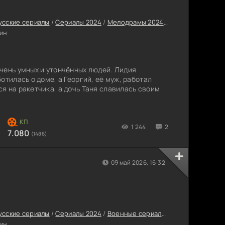
усские сериалы
/
Сериалы 2024
/
Мелодрамы 2024
/
Женские сериал
ин
4
чень умных и утончённых людей. Лидия
отилась о доме, а Георгий, её муж, работал
я на ракетчика, а дочь Таня славилась своим
1 244
2
7.080
(1486)
09 май 2026, 16:32
усские сериалы
/
Сериалы 2024
/
Военные сериалы 2024
/
Историчес
ин