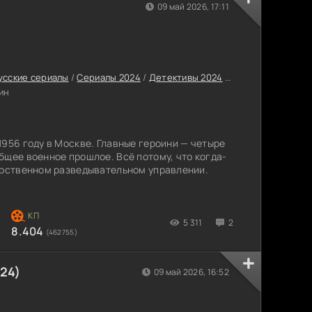
09 май 2026, 17:11
усские сериалы
/
Сериалы 2024
/
Детективы 2024
/
Сериалы с высок
ин
1956 году в Москве. Главные героини — четыре
бщее военное прошлое. Всё потому, что когда-
арственном разведывательном управлении.
5 311
2
8.404
(462755)
24)
09 май 2026, 16:52