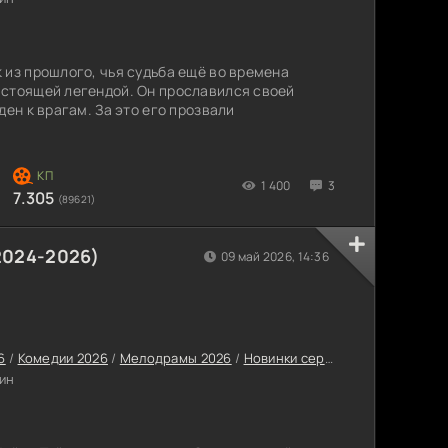
 из прошлого, чья судьба ещё во времена
астоящей легендой. Он прославился своей
ден к врагам. За это его прозвали
1 400
3
7.305
(89621)
2024-2026)
09 май 2026, 14:36
6
/
Комедии 2026
/
Мелодрамы 2026
/
Новинки сериалов 2026
/
Турец
ин