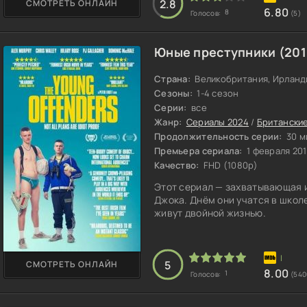
2.8
СМОТРЕТЬ ОНЛАЙН
Устюжанин уезжает в глухую де
6.80
8
Голосов:
(5)
приграничного райо
Юные преступники (201
Страна:
Великобритания, Ирланд
Сезоны:
1-4 сезон
Серии:
все
Жанр:
Сериалы 2024
/
Британски
Продолжительность серии:
30 м
Премьера сериала:
1 февраля 20
Качество:
FHD (1080p)
Этот сериал — захватывающая и
Джока. Днём они учатся в шко
живут двойной жизнью.
5
СМОТРЕТЬ ОНЛАЙН
8.00
1
Голосов:
(540