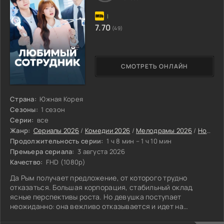
7.70
(49)
СМОТРЕТЬ ОНЛАЙН
Страна:
Южная Корея
Сезоны:
1 сезон
Серии:
все
Жанр:
Сериалы 2026
/
Комедии 2026
/
Мелодрамы 2026
/
Новинки сериалов 2026
Продолжительность серии:
1 ч 8 мин – 1 ч 10 мин
Премьера сериала:
3 августа 2026
Качество:
FHD (1080p)
Да Рым получает предложение, от которого трудно
отказаться. Большая корпорация, стабильный оклад,
ясные перспективы роста. Но девушка поступает
неожиданно: она вежливо отказывается и идет на
собеседование в молодую компанию Apello.