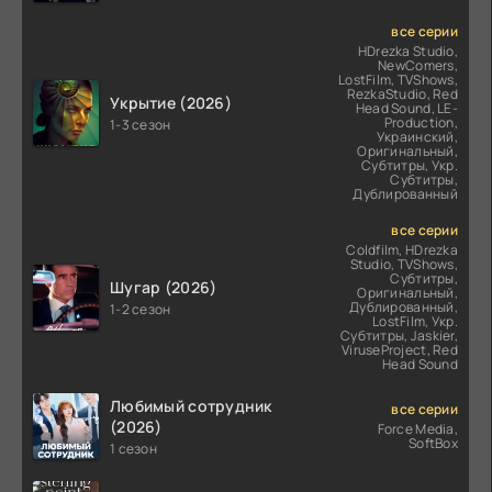
все серии
HDrezka Studio,
NewComers,
LostFilm, TVShows,
RezkaStudio, Red
Укрытие (2026)
Head Sound, LE-
Production,
1-3 сезон
Украинский,
Оригинальный,
Субтитры, Укр.
Субтитры,
Дублированный
все серии
Coldfilm, HDrezka
Studio, TVShows,
Субтитры,
Шугар (2026)
Оригинальный,
Дублированный,
1-2 сезон
LostFilm, Укр.
Субтитры, Jaskier,
ViruseProject, Red
Head Sound
Любимый сотрудник
все серии
(2026)
Force Media,
SoftBox
1 сезон