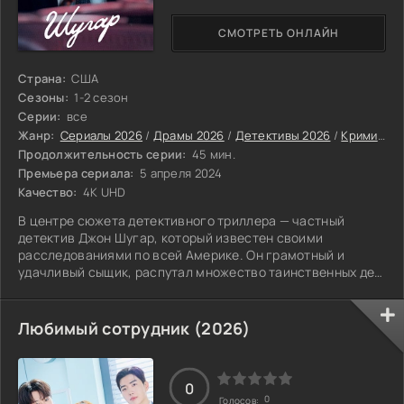
СМОТРЕТЬ ОНЛАЙН
Страна:
США
Сезоны:
1-2 сезон
Серии:
все
Жанр:
Сериалы 2026
/
Драмы 2026
/
Детективы 2026
/
Криминальные сериалы 2026
Продолжительность серии:
45 мин.
Премьера сериала:
5 апреля 2024
Качество:
4K UHD
В центре сюжета детективного триллера — частный
детектив Джон Шугар, который известен своими
расследованиями по всей Америке. Он грамотный и
удачливый сыщик, распутал множество таинственных дел
и находил такие улики, которые помогли посадить самых
отпетых преступников.
Любимый сотрудник (2026)
0
0
Голосов: