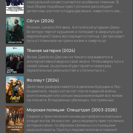
сексуальной почве считаются особенно тяжкими. В
Нью-Йорке подобные преступления расследуют
детективы элитного подразделения, известного как
Особый отдел.
Сёгун (2024)
Япония, начало XVII века. Английский штурман Джон
Блэкторн терпит крушение и попадает в закрытую для
европейцев Страну восходящего солнца, где проходит
путь от пленника на грани жизни и смерти до
Тёмная материя (2024)
Физик Джейсон Дессен из Чикаго оказывается в
альтернативной версии свой жизни. Чтобы вернуться к
своей семье, он должен будет пройти через ряд
параллельных реальностей и столкнуться с
альтернативной
Фоллаут (2024)
Действие разворачивается в далеком будущем в Лос-
Анджелесе, через сотни лет после ядерной войны,
уничтожившей или сильно видоизменившей все живое
на планете. В подземных убежищах, построенных
Морская полиция: Спецотдел (2003-2026)
Сериал о приключениях команды профессиональных
спецагентов. Их миссия - расследовать преступления,
которые каким-то образом связаны со служащими
морской пехоты. Группу следователей возглавляет