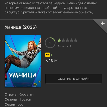
которые обычно остаются за кадром. Речь идёт о делах,
напрямую связанных с работой государственных
структур. Зрителям покажут засекреченные объекты,
необъяснимые явления в небе, странные научные опыты и
необычные образцы оружия. Авторы раскрывают тайные
программы, которые власти запускали, проверяя,
Умница (2026)
насколько далеко может зайти человеческая мысль.
1
1
Голосов:
7.40
(14)
СМОТРЕТЬ ОНЛАЙН
Страна:
Хорватия
Сезоны:
1 сезон
Серии:
все