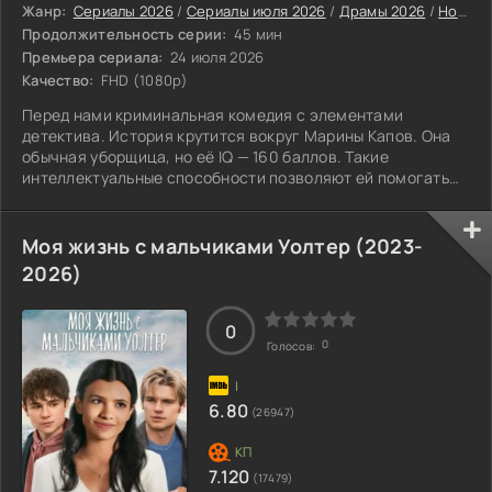
Жанр:
Сериалы 2026
/
Сериалы июля 2026
/
Драмы 2026
/
Новинки сериалов 2026
Продолжительность серии:
45 мин
Премьера сериала:
24 июля 2026
Качество:
FHD (1080p)
Перед нами криминальная комедия с элементами
детектива. История крутится вокруг Марины Капов. Она
обычная уборщица, но её IQ — 160 баллов. Такие
интеллектуальные способности позволяют ей помогать
сотрудникам полиции находить преступников. Главная
героиня мыслит совершенно иначе, чем окружающие, и её
эксцентричные манеры часто входят в конфликт с
Моя жизнь с мальчиками Уолтер (2023-
суровыми требованиями её напарника, который работает
2026)
инспектором. Параллельно с этим она пытается
совмещать работу и материнство, ведь у неё на руках
0
0
Голосов:
6.80
(26947)
7.120
(17479)