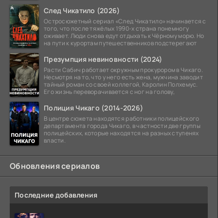
След Чикатило (2026)
Остросюжетный сериал «След Чикатило» начинается с
того, что после тяжёлых 1990-х страна понемногу
оживает. Люди снова едут отдыхать к Чёрному морю. Но
на пути к курортам путешественников подстерегают
Презумпция невиновности (2024)
Расти Сабич работает окружным прокурором в Чикаго.
Несмотря на то, что у него есть жена, мужчина заводит
тайный роман со своей коллегой, Каролин Полхемус.
Его жизнь переворачивается с ног на голову,
Полиция Чикаго (2014-2026)
В центре сюжета находятся работники полицейского
департамента города Чикаго, в частности две группы
полицейских, которые находятся на разных ступенях
власти.
Обновления сериалов
Последние добавления