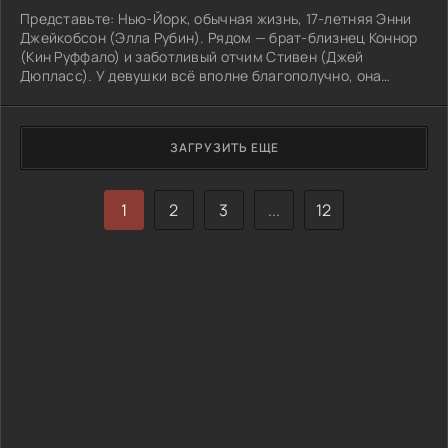
Представьте: Нью-Йорк, обычная жизнь, 17-летняя Энни
Джейкобсон (Элла Рубин). Рядом — брат-близнец Коннор
(Кин Руффало) и заботливый отчим Стивен (Джей
Дюпласс). У девушки всё вполне благополучно, она
строит планы на будущее. И тут — как гром с ясного неба
— известие о смерти дедушки, который оставил ей…
остров в Канаде.
ЗАГРУЗИТЬ ЕЩЕ
1
2
3
...
12