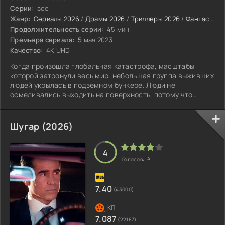
Серии:
все
Жанр:
Сериалы 2026
/
Драмы 2026
/
Триллеры 2026
/
Фантастические сериалы 2026
Продолжительность серии:
45 мин
Премьера сериала:
5 мая 2023
Качество:
4K UHD
Когда произошла глобальная катастрофа, масштабы
которой затронули весь мир, небольшая группа выживших
людей укрылась в подземном бункере. Люди не
осмеливались выходить на поверхность, потому что
боялись погибнуть в мучениях.
Шугар (2026)
4
4
Голосов:
7.40
(43000)
7.087
(22187)