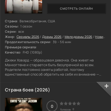
СМОТРЕТЬ ОНЛАЙН
Страна:
Великобритания, США
Сезоны:
1 сезон
Серии:
все
Жанр:
Сериалы 2026
/
Драмы 2026
/
Мелодрамы 2026
/
Новинки сериалов 2026
Продолжительность серии:
39 – 56 мин
Премьера сериала:
Качество:
FHD (1080p)
Джеки Ховард — образцовая девочка. Она живет на
Манхэттене и старается быть безупречной во всем.
Родители постоянно заняты работой, поэтому
единственный способ обратить на себя их внимание —
отличные оценки, опрятный вид и примерное поведение.
Так она и живет — четко, аккуратно, предсказуемо.
Страна боев (2026)
0
0
Голосов: