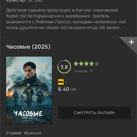
Качество:
4K UHD
Действие сериала происходит в Англии, охваченной
бурей после Нормандского завоевания. Зритель
знакомится с Робином Локсли, молодым человеком, чья
жизнь рушится на глазах после казни отца. Не желая
мириться с жестокостью и несправедливостью, он уходит
в леса, где вокруг него формируется отряд
единомышленников, жаждущих отмщения.
Часовые (2025)
3.8
14
Голосов:
6.40
(98)
СМОТРЕТЬ ОНЛАЙН
Страна:
Франция