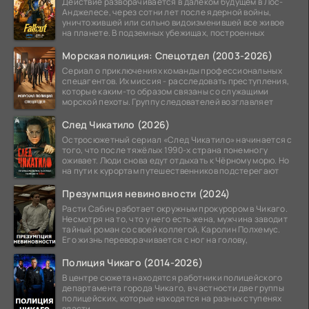
Действие разворачивается в далеком будущем в Лос-
Анджелесе, через сотни лет после ядерной войны,
уничтожившей или сильно видоизменившей все живое
на планете. В подземных убежищах, построенных
Морская полиция: Спецотдел (2003-2026)
Сериал о приключениях команды профессиональных
спецагентов. Их миссия - расследовать преступления,
которые каким-то образом связаны со служащими
морской пехоты. Группу следователей возглавляет
След Чикатило (2026)
Остросюжетный сериал «След Чикатило» начинается с
того, что после тяжёлых 1990-х страна понемногу
оживает. Люди снова едут отдыхать к Чёрному морю. Но
на пути к курортам путешественников подстерегают
Презумпция невиновности (2024)
Расти Сабич работает окружным прокурором в Чикаго.
Несмотря на то, что у него есть жена, мужчина заводит
тайный роман со своей коллегой, Каролин Полхемус.
Его жизнь переворачивается с ног на голову,
Полиция Чикаго (2014-2026)
В центре сюжета находятся работники полицейского
департамента города Чикаго, в частности две группы
полицейских, которые находятся на разных ступенях
власти.