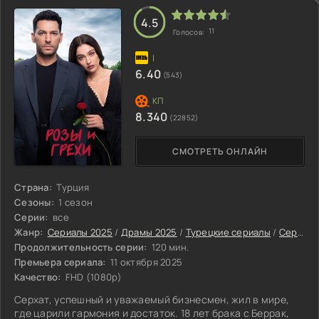
давно исчезнувшего из памяти. Это не просто рассказ о
человеке, освободившемся из
4.5
11
Голосов:
6.40
(543)
8.340
(22852)
СМОТРЕТЬ ОНЛАЙН
Страна:
Турция
Сезоны:
1 сезон
Серии:
все
Жанр:
Сериалы 2025
/
Драмы 2025
/
Турецкие сериалы
/
Сериалы с высоким рейтингом
Продолжительность серии:
120 мин.
Премьера сериала:
11 октября 2025
Качество:
FHD (1080p)
Серхат, успешный и уважаемый бизнесмен, жил в мире,
где царили гармония и достаток. 18 лет брака с Беррак,