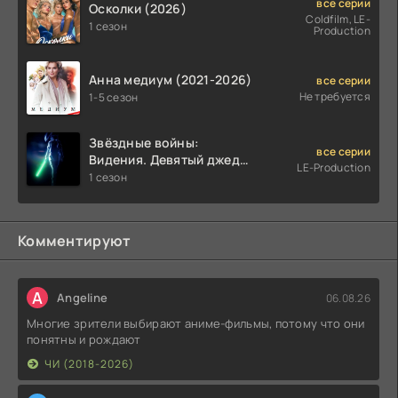
все серии
Осколки (2026)
Coldfilm, LE-
1 сезон
Production
Анна медиум (2021-2026)
все серии
Не требуется
1-5 сезон
Звёздные войны:
все серии
Видения. Девятый джедай
LE-Production
(2026)
1 сезон
Комментируют
A
Angeline
06.08.26
Многие зрители выбирают аниме-фильмы, потому что они
понятны и рождают
ЧИ (2018-2026)