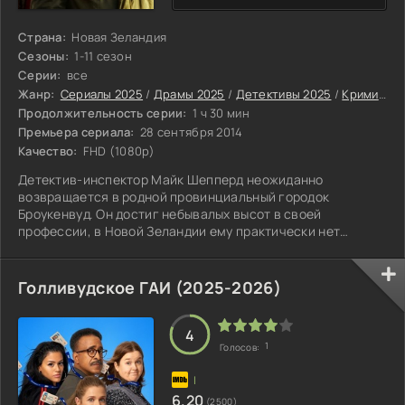
Страна:
Новая Зеландия
Сезоны:
1-11 сезон
Серии:
все
Жанр:
Сериалы 2025
/
Драмы 2025
/
Детективы 2025
/
Криминальные сериалы 2025
Продолжительность серии:
1 ч 30 мин
Премьера сериала:
28 сентября 2014
Качество:
FHD (1080p)
Детектив-инспектор Майк Шепперд неожиданно
возвращается в родной провинциальный городок
Броукенвуд. Он достиг небывалых высот в своей
профессии, в Новой Зеландии ему практически нет
равных. Майк обладает острым умом и способен поймать
даже самого изощренного преступника. Будучи
человеком добродушным, он без труда находит общий
Голливудское ГАИ (2025-2026)
язык как со своими коллегами, так и с подозреваемыми,
столь редкое качество позволяет ему блестяще
проводить допросы. В Броукенвуде он знакомится со
4
1
Голосов:
своим новым напарником
6.20
(2500)