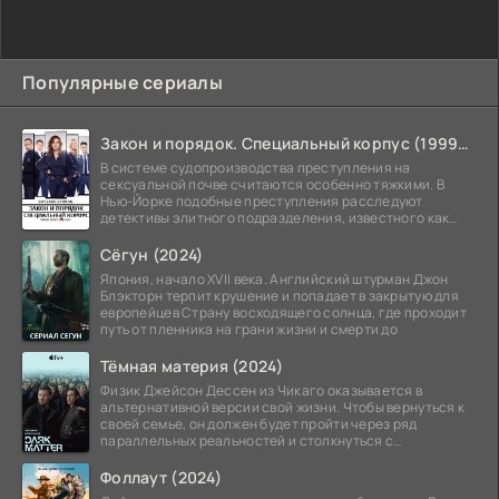
Популярные сериалы
Закон и порядок. Специальный корпус (1999-2026)
В системе судопроизводства преступления на
сексуальной почве считаются особенно тяжкими. В
Нью-Йорке подобные преступления расследуют
детективы элитного подразделения, известного как
Особый отдел.
Сёгун (2024)
Япония, начало XVII века. Английский штурман Джон
Блэкторн терпит крушение и попадает в закрытую для
европейцев Страну восходящего солнца, где проходит
путь от пленника на грани жизни и смерти до
Тёмная материя (2024)
Физик Джейсон Дессен из Чикаго оказывается в
альтернативной версии свой жизни. Чтобы вернуться к
своей семье, он должен будет пройти через ряд
параллельных реальностей и столкнуться с
альтернативной
Фоллаут (2024)