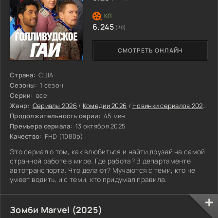
6.245
(30)
СМОТРЕТЬ ОНЛАЙН
Страна:
США
Сезоны:
1 сезон
Серии:
все
Жанр:
Сериалы 2026
/
Комедии 2026
/
Новинки сериалов 2026
/
А
Продолжительность серии:
45 мин
Премьера сериала:
13 октября 2025
Качество:
FHD (1080p)
Это сериал о том, как влюбиться и найти друзей на самой
странной работе в мире. Где работа? В департаменте
автотранспорта. Что делают? Мучаются с теми, кто не
умеет водить, и с теми, кто придумал правила.
Зомби Marvel (2025)