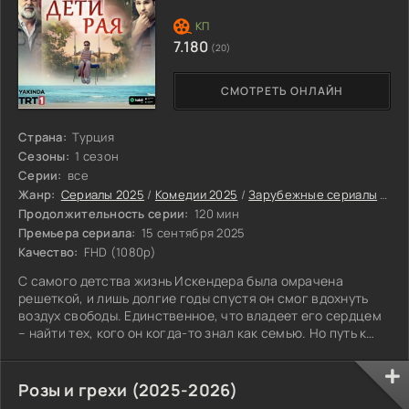
7.180
(20)
СМОТРЕТЬ ОНЛАЙН
Страна:
Турция
Сезоны:
1 сезон
Серии:
все
Жанр:
Сериалы 2025
/
Комедии 2025
/
Зарубежные сериалы
/
Тур
Продолжительность серии:
120 мин
Премьера сериала:
15 сентября 2025
Качество:
FHD (1080p)
С самого детства жизнь Искендера была омрачена
решеткой, и лишь долгие годы спустя он смог вдохнуть
воздух свободы. Единственное, что владеет его сердцем
– найти тех, кого он когда-то знал как семью. Но путь к
этой цели тернист, полон неожиданных испытаний и
встреч, которые испытывают его на прочность. В тихом
Айвалыке, словно мираж, возникает чувство дома,
Розы и грехи (2025-2026)
которого он был лишён. Здесь его принимают за Камиля,