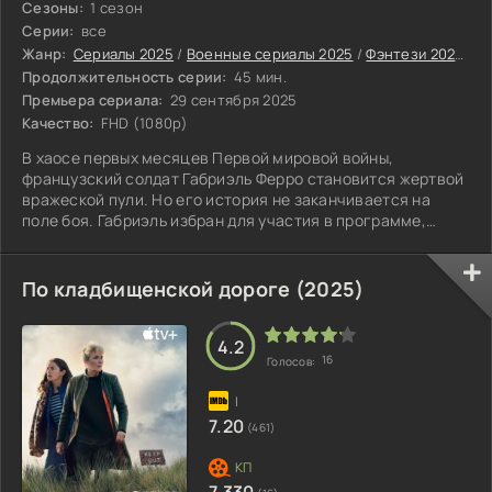
Сезоны:
1 сезон
Серии:
все
Жанр:
Сериалы 2025
/
Военные сериалы 2025
/
Фэнтези 2025
/
З
Продолжительность серии:
45 мин.
Премьера сериала:
29 сентября 2025
Качество:
FHD (1080p)
В хаосе первых месяцев Первой мировой войны,
французский солдат Габриэль Ферро становится жертвой
вражеской пули. Но его история не заканчивается на
поле боя. Габриэль избран для участия в программе,
настолько секретной, что ее существование отрицается
на самом высоком уровне. Ему вводят
экспериментальную сыворотку, превращающую его в
По кладбищенской дороге (2025)
нечто большее, чем человека – в живое оружие. Теперь,
обладая немыслимой силой, скоростью и неутомимостью,
Габриэль становится частью "Стражей" –
4.2
16
Голосов:
7.20
(461)
7.330