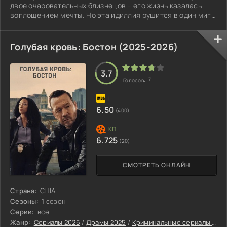
двое очаровательных близнецов – его жизнь казалась
воплощением мечты. Но эта идиллия рушится в один миг,
когда он случайно узнает, что его жена годами жила
двойной жизнью. Беррак не только изменяла ему, но и
скрывала рождение дочери от другого мужчины, играя
Голубая кровь: Бостон (2025-2026)
роль любящей жены и матери. Ошеломленный, Серхат
обнаруживает, что его семья – карточный домик, готовый
рассыпаться от малейшего
3.7
7
Голосов:
6.50
(400)
6.725
(20)
СМОТРЕТЬ ОНЛАЙН
Страна:
США
Сезоны:
1 сезон
Серии:
все
Жанр:
Сериалы 2025
/
Драмы 2025
/
Криминальные сериалы 2025