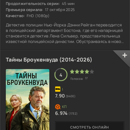
Продолжительность серии:
45 мин
Премьера сериала:
17 октября 2025
Качество:
FHD (1080p)
Детектив полиции Нью-Йорка Дэнни Рейган переводится
в полицейский департамент Бостона, где его напарницей
становится детектив Лена Сильвер, представительница
известной полицейской династии. Обустраиваясь в новом
городе, Дэнни также надеется восстановить отношения
со своим младшим сыном Шоном, который начинает в
Бостоне карьеру.
Тайны Броукенвуда (2014-2026)
4
17
Голосов:
7.90
(9400)
6.974
(1732)
СМОТРЕТЬ ОНЛАЙН