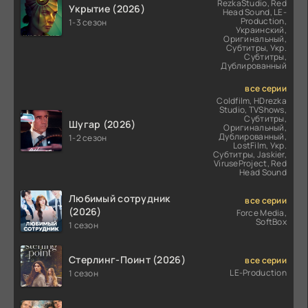
RezkaStudio, Red
Укрытие (2026)
Head Sound, LE-
Production,
1-3 сезон
Украинский,
Оригинальный,
Субтитры, Укр.
Субтитры,
Дублированный
все серии
Coldfilm, HDrezka
Studio, TVShows,
Субтитры,
Шугар (2026)
Оригинальный,
Дублированный,
1-2 сезон
LostFilm, Укр.
Субтитры, Jaskier,
ViruseProject, Red
Head Sound
Любимый сотрудник
все серии
(2026)
Force Media,
SoftBox
1 сезон
Стерлинг-Поинт (2026)
все серии
LE-Production
1 сезон