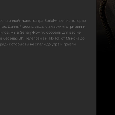
сии онлайн-кинотеатра Serialy-novinki, которые
тве. Данный месяц выдался жарким: стриминги
гов. Мы в Serialy-Novinki собрали для вас не
 в беседах ВК, Телеграма и Tik-Tok от Минска до
ради которых вы не спали до утра и грызли