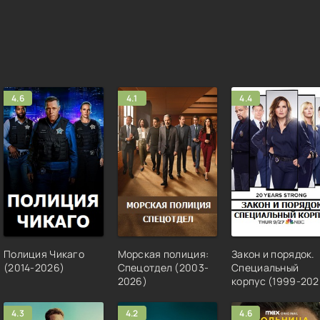
4.6
4.1
4.4
Полиция Чикаго
Морская полиция:
Закон и порядок.
(2014-2026)
Спецотдел (2003-
Специальный
2026)
корпус (1999-202
4.3
4.2
4.6