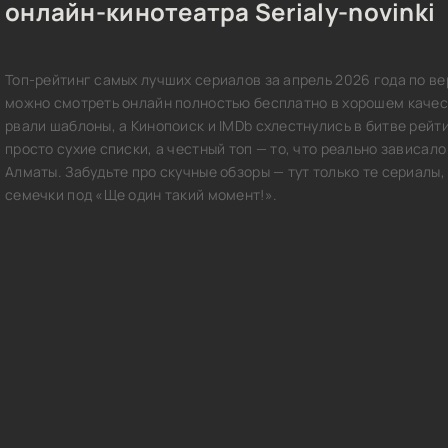
онлайн-кинотеатра Serialy-novinki
Топ-рейтинг самых лучших сериалов за апрель 2026 года по вер
можно смотреть онлайн полностью бесплатно в хорошем качес
рвали шаблоны, а Кинопоиск и IMDb схлестнулись в битве рейтин
просто сухие списки, а честный топ — то, что реально зависало
Алматы. Забудьте про скучные обзоры — тут только те сериалы, 
семечки под «Ще один такий момент!».