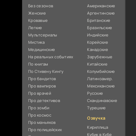
Без сезонов
Американские
Женские
Аргентинские
Кровавые
Британские
Легкие
Бразильские
Мультсериалы
Индийские
Мистика
Корейские
Медицинские
Канадские
На реальных событиях
Зарубежные
По книгам
Китайские
По Стивену Кингу
Колумбийские
Про бандитов
Латиноамер.
Про вампиров
Мексиканские
Про врачей
Русские
Про детективов
Скандинавские
Про зомби
Турецкие
Про космос
Озвучка
Про маньяков
Кириллица
Про полицейских
Кубик в Кубе