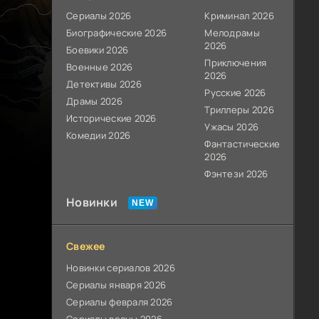
Сериалы 2026
Криминал 2026
Биографические 2026
Мелодрамы
2026
Боевики 2026
Приключения
Военные 2026
2026
Детективы 2026
Русские 2026
Драмы 2026
Триллеры 2026
Исторические 2026
Ужасы 2026
Комедии 2026
Фантастические
2026
Фэнтези 2026
Новинки
Свежее
Новинки сериалов 2026
Сериалы января 2026
Сериалы февраля 2026