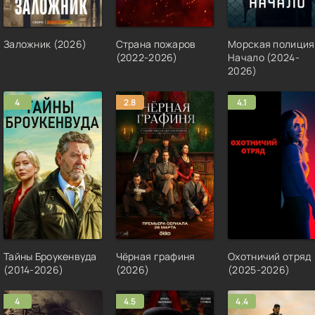
Заложник (2026)
Страна пожаров
Морская полиция
(2022-2026)
Начало (2024-
2026)
4
2.8
4.1
Тайны Броукенвуда
Чёрная графиня
Охотничий отряд
(2014-2026)
(2026)
(2025-2026)
4
4.5
4.4