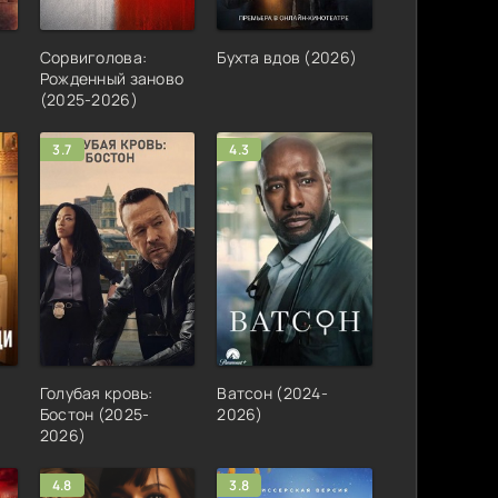
Сорвиголова:
Бухта вдов (2026)
Рожденный заново
(2025-2026)
3.7
4.3
Голубая кровь:
Ватсон (2024-
и
Бостон (2025-
2026)
2026)
4.8
3.8