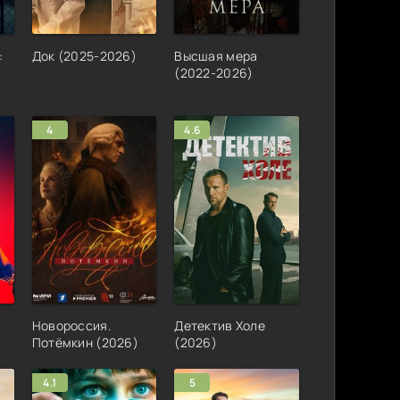
:
Док (2025-2026)
Высшая мера
(2022-2026)
4
4.6
Новороссия.
Детектив Холе
Потёмкин (2026)
(2026)
4.1
5