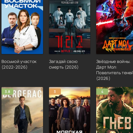
Восьмой участок
Загадай свою
Звёздные войны.
(2022-2026)
смерть (2026)
Дарт Мол:
Повелитель тене
(2026)
3.8
3
4