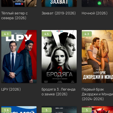
Тёплый ветер с
Захват (2019-2026)
Ночной (2026)
севера (2026)
4.3
4.5
4.3
ЦРУ (2026)
Бродяга 3. Легенда
Первый брак
о замке (2026)
Джорджи и Мэнд
(2024-2026)
3.6
5
5