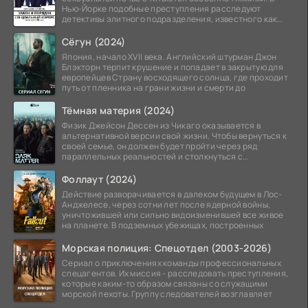
Нью-Йорке подобные преступления расследуют
детективы элитного подразделения, известного как
Особый отдел.
Сёгун (2024)
Япония, начало XVII века. Английский штурман Джон
Блэкторн терпит крушение и попадает в закрытую для
европейцев Страну восходящего солнца, где проходит
путь от пленника на грани жизни и смерти до
Тёмная материя (2024)
Физик Джейсон Дессен из Чикаго оказывается в
альтернативной версии свой жизни. Чтобы вернуться к
своей семье, он должен будет пройти через ряд
параллельных реальностей и столкнуться с
альтернативной
Фоллаут (2024)
Действие разворачивается в далеком будущем в Лос-
Анджелесе, через сотни лет после ядерной войны,
уничтожившей или сильно видоизменившей все живое
на планете. В подземных убежищах, построенных
Морская полиция: Спецотдел (2003-2026)
Сериал о приключениях команды профессиональных
спецагентов. Их миссия - расследовать преступления,
которые каким-то образом связаны со служащими
морской пехоты. Группу следователей возглавляет