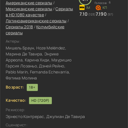
Американские сериалы
/
6
Голосов:
Мексиканские сериалы
/
Сериалы
7.10
7.190
в HD 1080 качестве
/
(123)
(57)
Латиноамериканские сериалы
/
Сериалы 2018
/
Колумбийские
сериалы
Актеры:
Мишель Браун, Hoze Meléndez,
Марина Де Тавира, Энрике
Арреола, Карина Хиди, Маурицио
Гарсия Лозаньо, Дэней Рейно,
Pablo Marín, Fernanda Echevarría,
Фатима Молина
Возраст:
18+
Качество:
HD (720P)
Режиссер:
Эрнесто Контрерас, Джулиан Де Тавира
Сценарист: