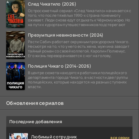
След Чикатило (2026)
Остросюжетный сериал «След Чикатило» начинается с
того, что после тяжёлых 1990-х страна понемногу
оживает. Люди снова едут отдыхать к Чёрному морю. Но
на пути к курортам путешественников подстерегают
Презумпция невиновности (2024)
Расти Сабич работает окружным прокурором в Чикаго.
Несмотря на то, что у него есть жена, мужчина заводит
тайный роман со своей коллегой, Каролин Полхемус.
Его жизнь переворачивается с ног на голову,
Полиция Чикаго (2014-2026)
В центре сюжета находятся работники полицейского
департамента города Чикаго, в частности две группы
полицейских, которые находятся на разных ступенях
власти.
Обновления сериалов
Последние добавления
Любимый сотрудник
все серии