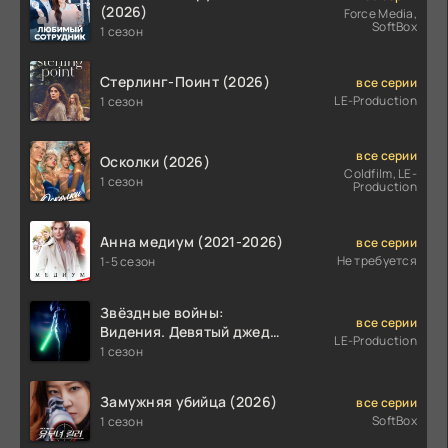
(2026)
Force Media,
SoftBox
1 сезон
Стерлинг-Поинт (2026)
все серии
LE-Production
1 сезон
все серии
Осколки (2026)
Coldfilm, LE-
1 сезон
Production
Анна медиум (2021-2026)
все серии
Не требуется
1-5 сезон
Звёздные войны:
все серии
Видения. Девятый джедай
LE-Production
(2026)
1 сезон
Замужняя убийца (2026)
все серии
SoftBox
1 сезон