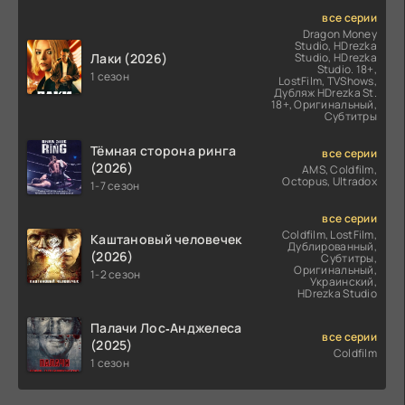
все серии
Dragon Money
Studio, HDrezka
Лаки (2026)
Studio, HDrezka
Studio. 18+,
1 сезон
LostFilm, TVShows,
Дубляж HDrezka St.
18+, Оригинальный,
Субтитры
Тёмная сторона ринга
все серии
(2026)
AMS, Coldfilm,
Octopus, Ultradox
1-7 сезон
все серии
Coldfilm, LostFilm,
Каштановый человечек
Дублированный,
(2026)
Субтитры,
Оригинальный,
1-2 сезон
Украинский,
HDrezka Studio
Палачи Лос‑Анджелеса
все серии
(2025)
Coldfilm
1 сезон