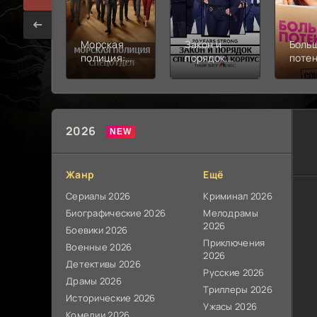
Морская
Закон и
Боль
полиция:
порядок.
поте
Спецотдел
Специальный
(2025
(2003-
корпус
2026
2026)
(1999-
2026)
2026
Жанр
Ещё
Сериалы 2026
Криминал 2026
Биографические 2026
Мелодрамы
2026
Боевики 2026
Приключения
Военные 2026
2026
Детективы 2026
Русские 2026
Драмы 2026
Триллеры 2026
Исторические 2026
Ужасы 2026
Комедии 2026