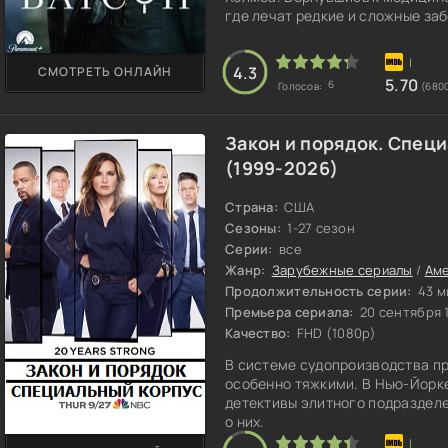
где лечат редкие и сложные за
4.3
СМОТРЕТЬ ОНЛАЙН
5.70
6
Голосов:
(680
Закон и порядок. Спец
(1999-2026)
Страна:
США
Сезоны:
1-27 сезон
Серии:
все
Жанр:
Зарубежные сериалы
/
Аме
Продолжительность серии:
43 м
Премьера сериала:
20 сентября 
Качество:
FHD (1080p)
В системе судопроизводства п
особенно тяжкими. В Нью-Йорк
детективы элитного подразделе
о них.