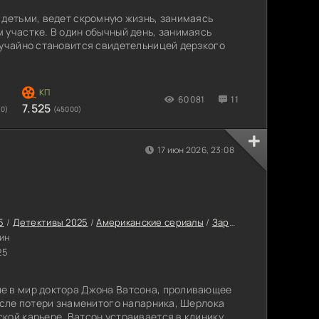
 детьми, ведет скромную жизнь, занимаясь
 участке. В один обычный день, занимаясь
лучайно становится свидетельницей дерзкого
60 081
11
7.525
00)
(45000)
17 июн 2026, 23:08
5
/
Детективы 2025
/
Американские сериалы
/
Зарубежные сериалы
ин
25
е в мир доктора Джона Ватсона, проливающее
после потери знаменитого напарника, Шерлока
кой карьере, Ватсон устраивается в клинику,