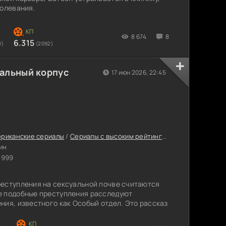
болевания.
8 674
8
6.315
0)
(2092)
иальный корпус
17 июн 2026, 22:45
риканские сериалы
/
Сериалы с высоким рейтингом
/
Интересные с
ин
1999
реступления на сексуальной почве считаются
е подобные преступления расследуют
ния, известного как Особый отдел. Это рассказ