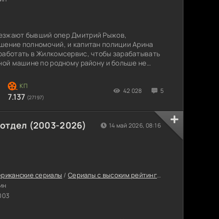
езжают бывший опер Дмитрий Рыжов,
шение полномочий, и капитан полиции Арина
работать в Жилкомсервис, чтобы зарабатывать
йной машине по родному району и больше не
й. Гордеева становится участковым этого же
 бизнесмен Вениамин Воронов – он же Веня
вом» практически все злачные точки и многие
42 028
5
7.137
(27197)
отдел (2003-2026)
14 май 2026, 08:16
риканские сериалы
/
Сериалы с высоким рейтингом
/
Интересные с
ин
003