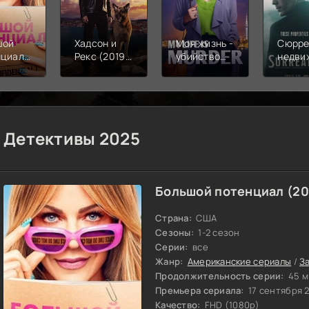
шой
Хадсон и
Моя жизнь -
Сюрре
нциал
Рекс (2019-
убийство
недви
-
2026)
(2025)
(2025
)
Детективы 2025
Большой потенциал (2
Страна:
США
Сезоны:
1-2 сезон
Серии:
все
Жанр:
Американские сериалы
/
З
Продолжительность серии:
45 м
Премьера сериала:
17 сентября 
Качество:
FHD (1080p)