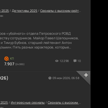
 2025
/
Детективы 2025
/
Сериалы с высоким рейтингом
/
Интересн
ин
еров «убойного» отдела Петровского РОВД
честву сотрудников. Майор Павел Шапошников,
и Тимур Бубнов, старший лейтенант Антон
узьмин. Пять разных характеров, которые
вник Андрей Голованов - человек с хорошим
лым. Он еще помнит, когда в Петербурге были
 изменилось: милиция стала полицией, город
12 298
10
7.907
(24089)
026)
09 июн 2026, 06:58
 2025
/
Интересные сериалы
/
Сериалы с высоким рейтингом
/
Сериа
ин