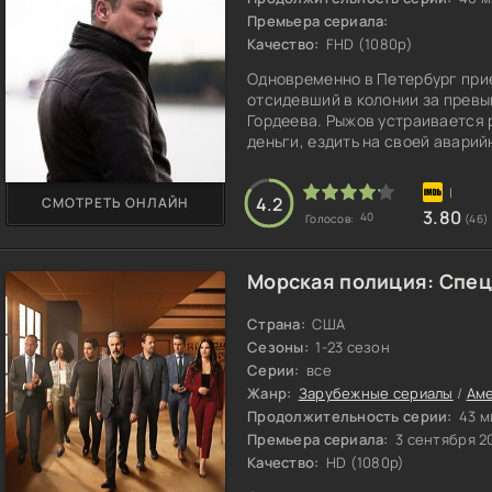
Премьера сериала:
Качество:
FHD (1080p)
Одновременно в Петербург при
отсидевший в колонии за превы
Гордеева. Рыжов устраивается 
деньги, ездить на своей авари
иметь ничего общего с полицие
района. В нём всем заправляет
4.2
СМОТРЕТЬ ОНЛАЙН
Ворон. Под его «покровительст
3.80
40
Голосов:
(46)
предприя
Морская полиция: Спец
Страна:
США
Сезоны:
1-23 сезон
Серии:
все
Жанр:
Зарубежные сериалы
/
Аме
Продолжительность серии:
43 м
Премьера сериала:
3 сентября 2
Качество:
HD (1080p)