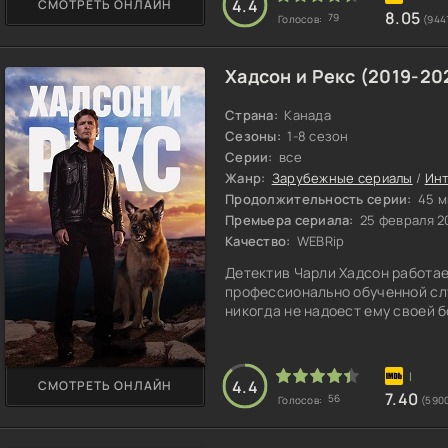
4.4
СМОТРЕТЬ ОНЛАЙН
8.05
79
Голосов:
(944
Хадсон и Рекс (2019-20
Страна:
Канада
Сезоны:
1-8 сезон
Серии:
все
Жанр:
Зарубежные сериалы
/
Ин
Продолжительность серии:
45 м
Премьера сериала:
25 февраля 2
Качество:
WEBRip
Детектив Чарли Хадсон работае
профессионально обученной слу
никогда не надоест ему своей 
4.4
СМОТРЕТЬ ОНЛАЙН
7.40
56
Голосов:
(590