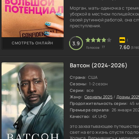
Морган, мать-одиночка с тремя
уборкой в местном полицейском
своей рутинной работой, она с
преступления.
3.9
СМОТРЕТЬ ОНЛАЙН
7.60
77
Голосов:
(519
Ватсон (2024-2026)
Страна:
США
Сезоны:
1-2 сезон
Серии:
все
Жанр:
Сериалы 2025
/
Драмы 202
Продолжительность серии:
45 м
Премьера сериала:
26 января 20
Качество:
4K UHD
это захватывающее путешестви
свет на его жизнь спустя год 
Холмса. Вернувшись к медицинс