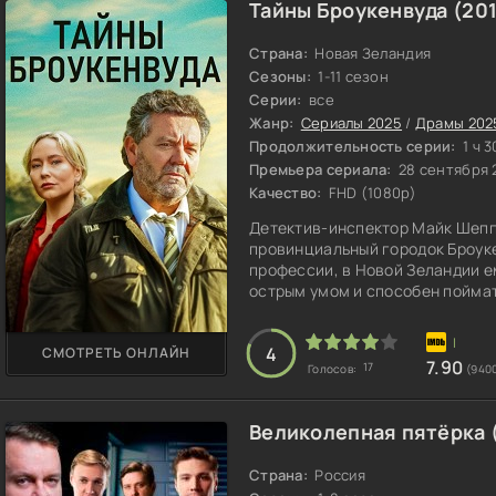
Тайны Броукенвуда (20
Страна:
Новая Зеландия
Сезоны:
1-11 сезон
Серии:
все
Жанр:
Сериалы 2025
/
Драмы 202
Продолжительность серии:
1 ч 3
Премьера сериала:
28 сентября 
Качество:
FHD (1080p)
Детектив-инспектор Майк Шепп
провинциальный городок Броуке
профессии, в Новой Зеландии е
острым умом и способен пойма
Будучи человеком добродушным,
своими коллегами, так и с под
4
СМОТРЕТЬ ОНЛАЙН
ему блестяще проводить допрос
7.90
17
Голосов:
(940
новым напарником
Великолепная пятёрка 
Страна:
Россия