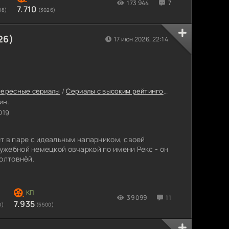
173 944
7
7.710
18)
(3026)
26)
17 июн 2026, 22:14
тересные сериалы
/
Сериалы с высоким рейтингом
/
Сериалы в HD 10
ин.
019
т в паре с идеальным напарником, своей
жебной немецкой овчаркой по имени Рекс - он
болтовнёй.
39 099
11
7.935
0)
(5500)