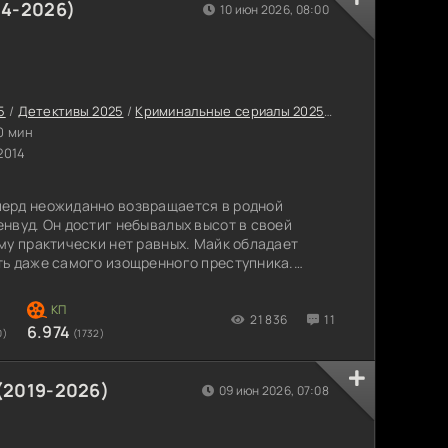
14-2026)
10 июн 2026, 08:00
5
/
Детективы 2025
/
Криминальные сериалы 2025
/
Зарубежные сер
0 мин
2014
ерд неожиданно возвращается в родной
нвуд. Он достиг небывалых высот в своей
му практически нет равных. Майк обладает
ть даже самого изощренного преступника.
 он без труда находит общий язык как со
озреваемыми, столь редкое качество позволяет
ы. В Броукенвуде он знакомится со своим
21 836
11
6.974
0)
(1732)
(2019-2026)
09 июн 2026, 07:08