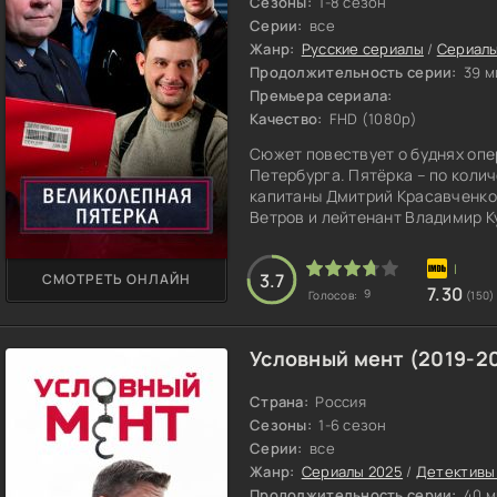
Сезоны:
1-8 сезон
Серии:
все
Жанр:
Русские сериалы
/
Сериалы
Продолжительность серии:
39 м
Премьера сериала:
Качество:
FHD (1080p)
Сюжет повествует о буднях оп
Петербурга. Пятёрка – по коли
капитаны Дмитрий Красавченко 
Ветров и лейтенант Владимир К
сплотил их командир, подполко
чувством юмора и богатым прош
3.7
СМОТРЕТЬ ОНЛАЙН
улицы разбитых фонарей. Время
7.30
9
Голосов:
(150)
пр
Условный мент (2019-2
Страна:
Россия
Сезоны:
1-6 сезон
Серии:
все
Жанр:
Сериалы 2025
/
Детективы
Продолжительность серии:
40 м