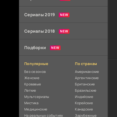
Сериалы 2019
Сериалы 2018
Подборки
Популярные
По странам
Без сезонов
Американские
Женские
Аргентинские
Кровавые
Британские
Легкие
Бразильские
Мультсериалы
Индийские
Мистика
Корейские
Медицинские
Канадские
На реальных событиях
Зарубежные