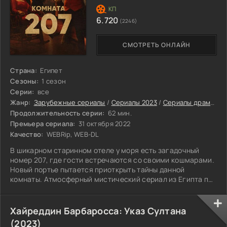
6.720
(2246)
СМОТРЕТЬ ОНЛАЙН
Страна:
Египет
Сезоны:
1 сезон
Серии:
все
Жанр:
Зарубежные сериалы
/
Сериалы 2023
/
Сериалы драмы 2023
Продолжительность серии:
62 мин.
Премьера сериала:
31 октября 2022
Качество:
WEBRip, WEB-DL
В шикарном старинном отеле у моря есть загадочный
номер 207, где гости встречаются со своими кошмарами.
Новый портье пытается приоткрыть тайны данной
комнаты. Атмосферный мистический сериал из Египта по
рассказам выдающегося писателя Ахмеда Халеда
Тауфика.
Хайреддин Барбаросса: Указ Султана
(2023)