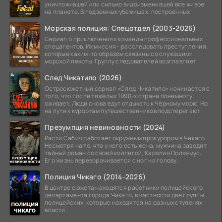
уничтожившей или сильно видоизменившей все живое
на планете. В подземных убежищах, построенных
Морская полиция: Спецотдел (2003-2026)
Сериал о приключениях команды профессиональных
спецагентов. Их миссия - расследовать преступления,
которые каким-то образом связаны со служащими
морской пехоты. Группу следователей возглавляет
След Чикатило (2026)
Остросюжетный сериал «След Чикатило» начинается с
того, что после тяжёлых 1990-х страна понемногу
оживает. Люди снова едут отдыхать к Чёрному морю. Но
на пути к курортам путешественников подстерегают
Презумпция невиновности (2024)
Расти Сабич работает окружным прокурором в Чикаго.
Несмотря на то, что у него есть жена, мужчина заводит
тайный роман со своей коллегой, Каролин Полхемус.
Его жизнь переворачивается с ног на голову,
Полиция Чикаго (2014-2026)
В центре сюжета находятся работники полицейского
департамента города Чикаго, в частности две группы
полицейских, которые находятся на разных ступенях
власти.