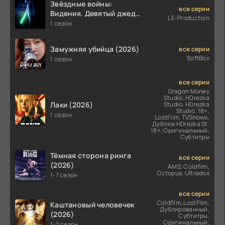
Звёздные войны:
все серии
Видения. Девятый джедай
LE-Production
(2026)
1 сезон
Замужняя убийца (2026)
все серии
SoftBox
1 сезон
все серии
Dragon Money
Studio, HDrezka
Лаки (2026)
Studio, HDrezka
Studio. 18+,
1 сезон
LostFilm, TVShows,
Дубляж HDrezka St.
18+, Оригинальный,
Субтитры
Тёмная сторона ринга
все серии
(2026)
AMS, Coldfilm,
Octopus, Ultradox
1-7 сезон
все серии
Coldfilm, LostFilm,
Каштановый человечек
Дублированный,
(2026)
Субтитры,
Оригинальный,
1-2 сезон