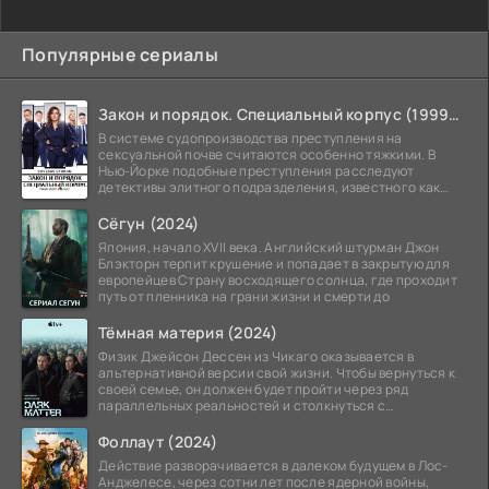
Популярные сериалы
Закон и порядок. Специальный корпус (1999-2026)
В системе судопроизводства преступления на
сексуальной почве считаются особенно тяжкими. В
Нью-Йорке подобные преступления расследуют
детективы элитного подразделения, известного как
Особый отдел.
Сёгун (2024)
Япония, начало XVII века. Английский штурман Джон
Блэкторн терпит крушение и попадает в закрытую для
европейцев Страну восходящего солнца, где проходит
путь от пленника на грани жизни и смерти до
Тёмная материя (2024)
Физик Джейсон Дессен из Чикаго оказывается в
альтернативной версии свой жизни. Чтобы вернуться к
своей семье, он должен будет пройти через ряд
параллельных реальностей и столкнуться с
альтернативной
Фоллаут (2024)
Действие разворачивается в далеком будущем в Лос-
Анджелесе, через сотни лет после ядерной войны,