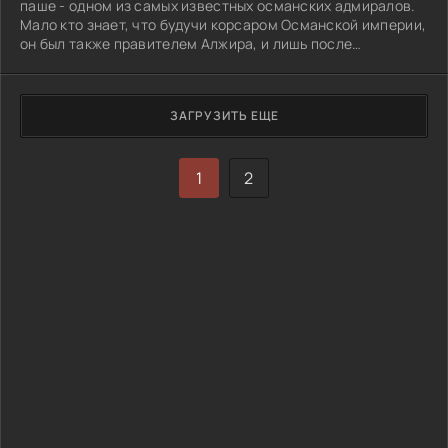
паше - одном из самых известных османских адмиралов.
Мало кто знает, что будучи корсаром Османской империи,
он был также правителем Алжира, и лишь после
восшествия на престол Сулеймана Кануни возглавил
морской флот.
ЗАГРУЗИТЬ ЕЩЕ
1
2