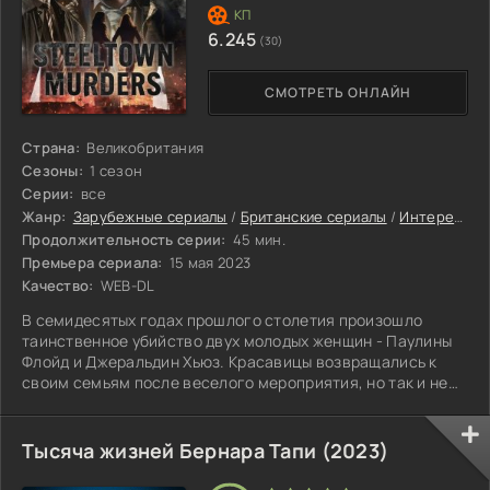
6.245
(30)
СМОТРЕТЬ ОНЛАЙН
Страна:
Великобритания
Сезоны:
1 сезон
Серии:
все
Жанр:
Зарубежные сериалы
/
Британские сериалы
/
Интересные сериалы
Продолжительность серии:
45 мин.
Премьера сериала:
15 мая 2023
Качество:
WEB-DL
В семидесятых годах прошлого столетия произошло
таинственное убийство двух молодых женщин - Паулины
Флойд и Джеральдин Хьюз. Красавицы возвращались к
своим семьям после веселого мероприятия, но так и не
дошли до дома.
Тысяча жизней Бернара Тапи (2023)