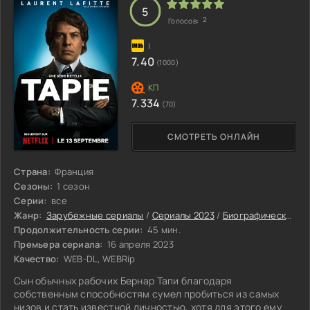
5
2
Голосов:
7.40
(1000)
7.334
(70)
СМОТРЕТЬ ОНЛАЙН
Страна:
Франция
Сезоны:
1 сезон
Серии:
все
Жанр:
Зарубежные сериалы
/
Сериалы 2023
/
Биографические сериалы 2023
Продолжительность серии:
45 мин.
Премьера сериала:
16 апреля 2023
Качество:
WEB-DL, WEBRip
Сын обычных рабочих Бернар Тапи благодаря
собственным способностям сумел пробиться из самых
низов и стать известной личностью, хотя для этого ему