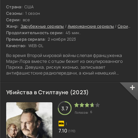
Страна:
США
Сезоны:
1 сезон
Серии:
все
Жанр:
Зарубежные сериалы
/
Американские сериалы
/
Сериалы 2023
Продолжительность серии:
45 мин.
Премьера сериала:
2 ноября 2023
Качество:
WEB-DL
Во время Второй мировой войны слепая француженка
Мари-Лора вместе с отцом бежит из оккупированного
Парижа. Девушка, рискуя жизнью, записывает
антифашистские радиопередачи, а юный немецкий
солдат, которому поручено найти и убить Мари-Лору,
слушает ее трансляции и начинает сомневаться в своих
убеждениях.
Убийства в Стилтауне (2023)
3.7
6
Голосов:
7.10
(170)