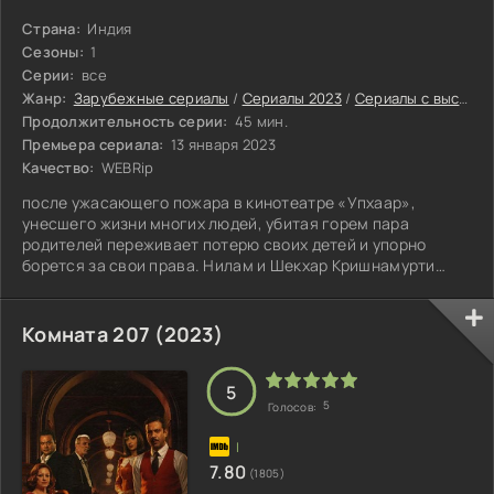
Страна:
Индия
Сезоны:
1
Серии:
все
Жанр:
Зарубежные сериалы
/
Сериалы 2023
/
Сериалы с высоким рейтингом
Продолжительность серии:
45 мин.
Премьера сериала:
13 января 2023
Качество:
WEBRip
после ужасающего пожара в кинотеатре «Упхаар»,
унесшего жизни многих людей, убитая горем пара
родителей переживает потерю своих детей и упорно
борется за свои права. Нилам и Шекхар Кришнамурти
готовы пойти на любые жертвы ради достижения
справедливости.
Комната 207 (2023)
5
5
Голосов:
7.80
(1805)