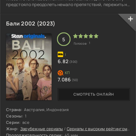
предстояло преодолеть немало препятствий, пережить не
только взлёты, но и падения, а также судебные
разбирательства.
Бали 2002 (2023)
5
1
Голосов:
6.82
(300)
7.086
(50)
СМОТРЕТЬ ОНЛАЙН
Страна:
Австралия, Индонезия
Сезоны:
1
Серии:
все
Жанр:
Зарубежные сериалы
/
Сериалы с высоким рейтингом
/
Се
Продолжительность серии:
45 мин.