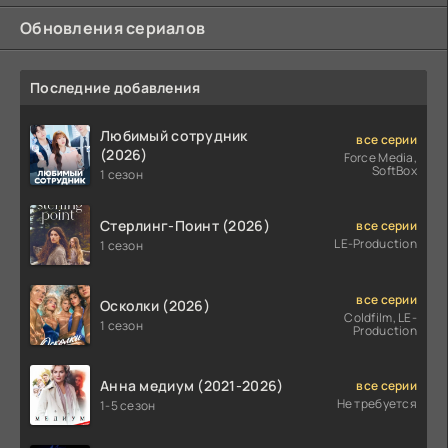
Обновления сериалов
Последние добавления
Любимый сотрудник
все серии
(2026)
Force Media,
SoftBox
1 сезон
Стерлинг-Поинт (2026)
все серии
LE-Production
1 сезон
все серии
Осколки (2026)
Coldfilm, LE-
1 сезон
Production
Анна медиум (2021-2026)
все серии
Не требуется
1-5 сезон