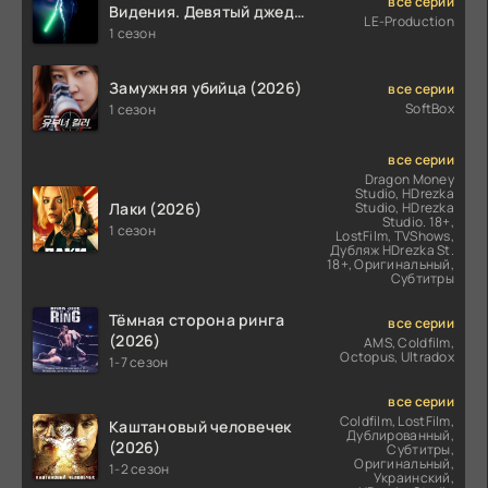
все серии
Видения. Девятый джедай
LE-Production
(2026)
1 сезон
Замужняя убийца (2026)
все серии
SoftBox
1 сезон
все серии
Dragon Money
Studio, HDrezka
Лаки (2026)
Studio, HDrezka
Studio. 18+,
1 сезон
LostFilm, TVShows,
Дубляж HDrezka St.
18+, Оригинальный,
Субтитры
Тёмная сторона ринга
все серии
(2026)
AMS, Coldfilm,
Octopus, Ultradox
1-7 сезон
все серии
Coldfilm, LostFilm,
Каштановый человечек
Дублированный,
(2026)
Субтитры,
Оригинальный,
1-2 сезон
Украинский,