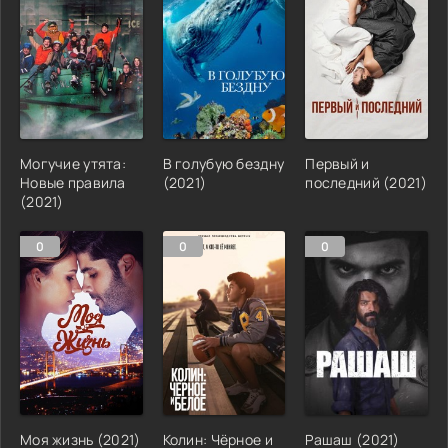
Могучие утята:
В голубую бездну
Первый и
Новые правила
(2021)
последний (2021)
(2021)
0
0
0
Моя жизнь (2021)
Колин: Чёрное и
Рашаш (2021)