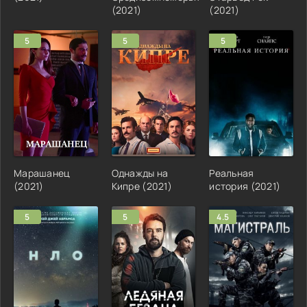
(2021)
(2021)
5
5
5
Марашанец
Однажды на
Реальная
(2021)
Кипре (2021)
история (2021)
5
5
4.5