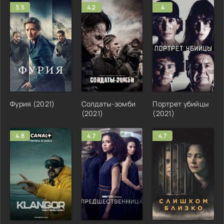
3.5
4.2
4
Фурия (2021)
Солдаты-зомби
Портрет убийцы
(2021)
(2021)
4.8
4.7
4.7