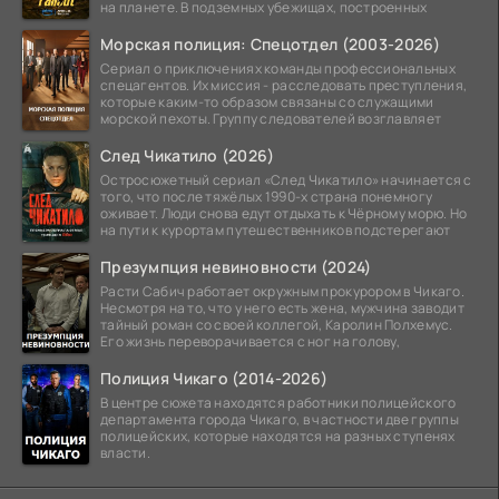
на планете. В подземных убежищах, построенных
Морская полиция: Спецотдел (2003-2026)
Сериал о приключениях команды профессиональных
спецагентов. Их миссия - расследовать преступления,
которые каким-то образом связаны со служащими
морской пехоты. Группу следователей возглавляет
След Чикатило (2026)
Остросюжетный сериал «След Чикатило» начинается с
того, что после тяжёлых 1990-х страна понемногу
оживает. Люди снова едут отдыхать к Чёрному морю. Но
на пути к курортам путешественников подстерегают
Презумпция невиновности (2024)
Расти Сабич работает окружным прокурором в Чикаго.
Несмотря на то, что у него есть жена, мужчина заводит
тайный роман со своей коллегой, Каролин Полхемус.
Его жизнь переворачивается с ног на голову,
Полиция Чикаго (2014-2026)
В центре сюжета находятся работники полицейского
департамента города Чикаго, в частности две группы
полицейских, которые находятся на разных ступенях
власти.