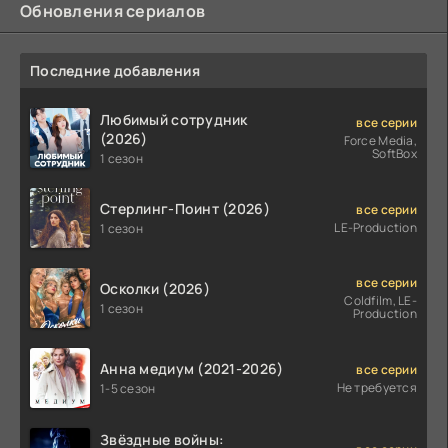
Обновления сериалов
Последние добавления
Любимый сотрудник
все серии
(2026)
Force Media,
SoftBox
1 сезон
Стерлинг-Поинт (2026)
все серии
LE-Production
1 сезон
все серии
Осколки (2026)
Coldfilm, LE-
1 сезон
Production
Анна медиум (2021-2026)
все серии
Не требуется
1-5 сезон
Звёздные войны: