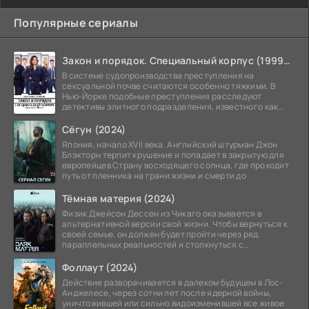
Популярные сериалы
Закон и порядок. Специальный корпус (1999-2026)
В системе судопроизводства преступления на
сексуальной почве считаются особенно тяжкими. В
Нью-Йорке подобные преступления расследуют
детективы элитного подразделения, известного как
Особый отдел.
Сёгун (2024)
Япония, начало XVII века. Английский штурман Джон
Блэкторн терпит крушение и попадает в закрытую для
европейцев Страну восходящего солнца, где проходит
путь от пленника на грани жизни и смерти до
Тёмная материя (2024)
Физик Джейсон Дессен из Чикаго оказывается в
альтернативной версии свой жизни. Чтобы вернуться к
своей семье, он должен будет пройти через ряд
параллельных реальностей и столкнуться с
альтернативной
Фоллаут (2024)
Действие разворачивается в далеком будущем в Лос-
Анджелесе, через сотни лет после ядерной войны,
уничтожившей или сильно видоизменившей все живое