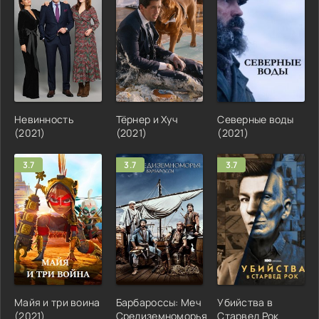
Невинность
Тёрнер и Хуч
Северные воды
(2021)
(2021)
(2021)
3.7
3.7
3.7
Майя и три воина
Барбароссы: Меч
Убийства в
(2021)
Средиземноморья
Старвед Рок