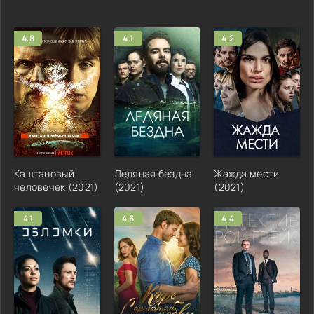
4.8
4.1
4.2
Каштановый
Ледяная бездна
Жажда мести
человечек (2021)
(2021)
(2021)
4.1
4.6
4.4