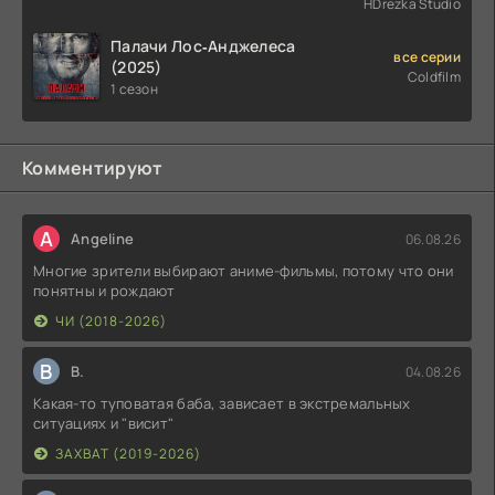
HDrezka Studio
Палачи Лос‑Анджелеса
все серии
(2025)
Coldfilm
1 сезон
Комментируют
A
Angeline
06.08.26
Многие зрители выбирают аниме-фильмы, потому что они
понятны и рождают
ЧИ (2018-2026)
В
В.
04.08.26
Какая-то туповатая баба, зависает в экстремальных
ситуациях и "висит"
ЗАХВАТ (2019-2026)