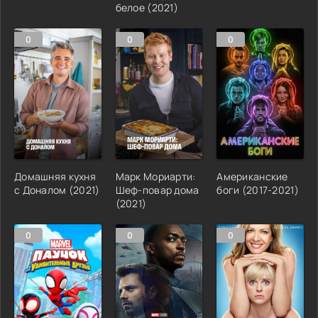
белое (2021)
0
0
0
Домашняя кухня
Марк Мориарти:
Американские
с Доналом (2021)
Шеф-повар дома
боги (2017-2021)
(2021)
0
0
0