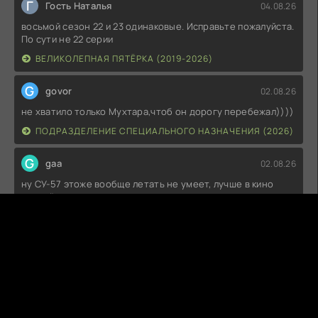
Г
Гость Наталья
04.08.26
восьмой сезон 22 и 23 одинаковые. Исправьте пожалуйста.
По сути не 22 серии
ВЕЛИКОЛЕПНАЯ ПЯТЁРКА (2019-2026)
G
govor
02.08.26
не хватило только Мухтара,чтоб он дорогу перебежал))))
ПОДРАЗДЕЛЕНИЕ СПЕЦИАЛЬНОГО НАЗНАЧЕНИЯ (2026)
G
gaa
02.08.26
ну СУ-57 этоже вообще летать не умеет, лучше в кино
снимайся
ВЕЛИЧАЙШИЕ МАШИНЫ ИСТОРИИ С ДОЛЬФОМ ЛУНДГРЕНОМ (2026)
С
Станислав
25.07.26
Ну вот молодцы справились в одной серии показать -
любовь, предательство,
ЭПИКРИЗ (2026)