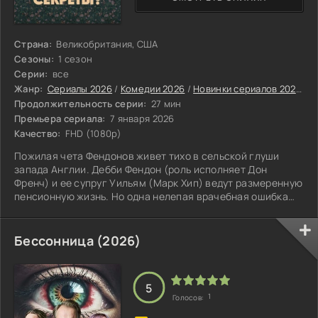
Страна:
Великобритания, США
Сезоны:
1 сезон
Серии:
все
Жанр:
Сериалы 2026
/
Комедии 2026
/
Новинки сериалов 2026
/
З
Продолжительность серии:
27 мин
Премьера сериала:
7 января 2026
Качество:
FHD (1080p)
Пожилая чета Фендонов живет тихо в сельской глуши
запада Англии. Дебби Фендон (роль исполняет Дон
Френч) и ее супруг Уильям (Марк Хип) ведут размеренную
пенсионную жизнь. Но одна нелепая врачебная ошибка
меняет все. Их лечащий врач, страдающая излишней
тревогой за пациентов, по ошибке объявляет Уильяма
мертвым — он просто крепко спал. Более того, она
Бессонница (2026)
оформляет официальный документ о смерти. Получив его,
Дебби решается на отчаянный шаг: оформить страховую
выплату. Вскоре у нее оказывается
5
1
Голосов: