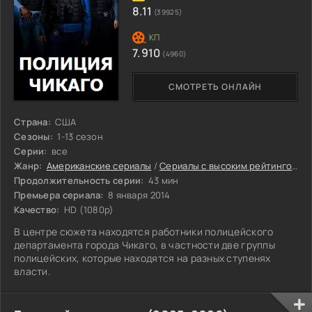
8.11
(39925)
7.910
(4960)
СМОТРЕТЬ ОНЛАЙН
Страна:
США
Сезоны:
1-13 сезон
Серии:
все
Жанр:
Американские сериалы
/
Сериалы с высоким рейтингом
/
Продолжительность серии:
43 мин
Премьера сериала:
8 января 2014
Качество:
HD (1080p)
В центре сюжета находятся работники полицейского
департамента города Чикаго, в частности две группы
полицейских, которые находятся на разных ступенях
власти.