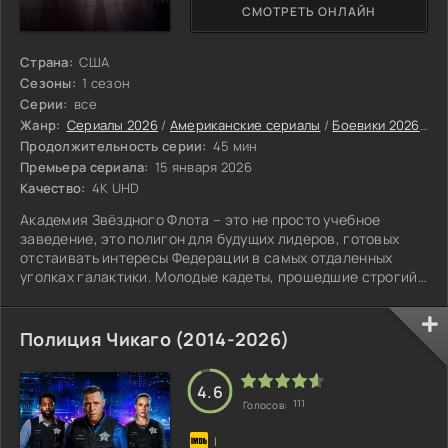
СМОТРЕТЬ ОНЛАЙН
Страна:
США
Сезоны:
1 сезон
Серии:
все
Жанр:
Сериалы 2026
/
Американские сериалы
/
Боевики 2026
/
Пр
Продолжительность серии:
45 мин
Премьера сериала:
15 января 2026
Качество:
4K UHD
Академия Звёздного Флота – это не просто учебное
заведение, это полигон для будущих лидеров, готовых
отстаивать интересы Федерации в самых отдаленных
уголках галактики. Молодые кадеты, прошедшие строгий
отбор, получают уникальную возможность овладеть
секретами космической войны и стать частью элитной
структуры.
Полиция Чикаго (2014-2026)
4.6
111
Голосов: