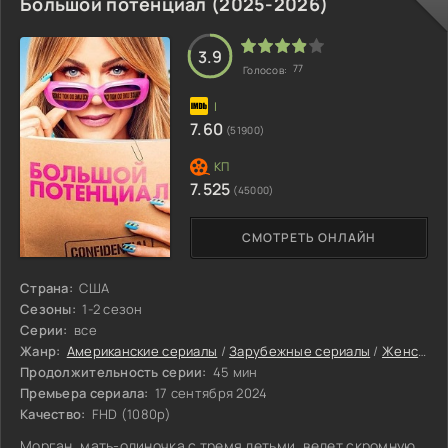
Большой потенциал (2025-2026)
3.9
77
Голосов:
7.60
(51900)
7.525
(45000)
СМОТРЕТЬ ОНЛАЙН
Страна:
США
Сезоны:
1-2 сезон
Серии:
все
Жанр:
Американские сериалы
/
Зарубежные сериалы
/
Женские сериалы
Продолжительность серии:
45 мин
Премьера сериала:
17 сентября 2024
Качество:
FHD (1080p)
Морган, мать-одиночка с тремя детьми, ведет скромную