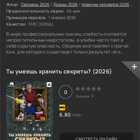
Жанр:
Сериалы 2026
/
Драмы 2026
/
Новинки сериалов 2026
/
За
Продолжительность серии:
45 мин
Премьера сериала:
1 января 2026
Качество:
FHD (1080p)
В мире профессиональных лыжниц слабость считается
непростительным недостатком, а улыбки часто таят в
себе скрытую опасность. Сборную возглавляет строгий
Ким, для которого существует только результат: его
интересует лишь время на финише, слёзы ничего не
значат, а боль заложена в план тренировок. Внутри
команды каждый день происходит тихая борьба: девушки
Ты умеешь хранить секреты? (2026)
одновременно являются соперницами, способными
уничтожить друг друга ради попадания в состав, и
попутчицами, без которых невозможно добраться до
0
0
Голосов:
6.80
(1563)
СМОТРЕТЬ ОНЛАЙН