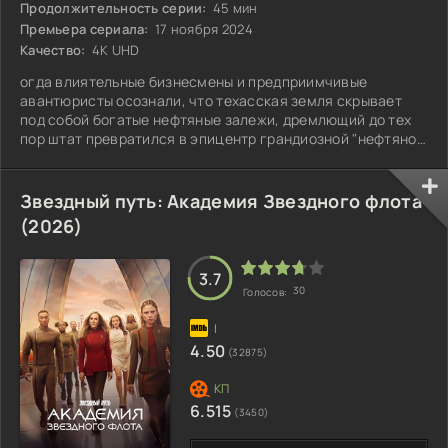
Продолжительность серии:
45 мин
Премьера сериала:
17 ноября 2024
Качество:
4K UHD
огда влиятельные бизнесмены и предприимчивые
авантюристы осознали, что техасская земля скрывает
под собой богатые нефтяные залежи, дремлющий до тех
пор штат превратился в эпицентр грандиозной "нефтяной
лихорадки".
Звездный путь: Академия Звездного флота
(2026)
3.7
30
Голосов:
4.50
(32875)
6.515
(3450)