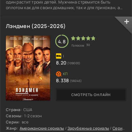
один растит троих детей. Мужчина стремится быть
оплотом как для своих домашних, так и для прихожан, а
заодно пытается осмыслить собственные чувства и
реальность, в которой оказался после утраты. Лори
(Эринн Хэйс) — его старая приятельница, недавно
Лэндмен (2025-2026)
пережившая трудный развод. У неё двое детей, которые,
как и ребята Малкольма, находятся в непростой поре
взросления. Прежде их родные были
4.8
30
Голосов:
8.20
(109000)
8.338
(56045)
СМОТРЕТЬ ОНЛАЙН
Страна:
США
Сезоны:
1-2 сезон
Серии:
все
Жанр:
Американские сериалы
/
Зарубежные сериалы
/
Сериалы с высоким рейтингом