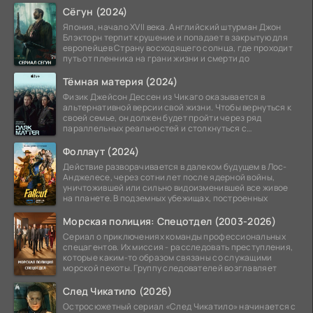
Сёгун (2024)
Япония, начало XVII века. Английский штурман Джон
Блэкторн терпит крушение и попадает в закрытую для
европейцев Страну восходящего солнца, где проходит
путь от пленника на грани жизни и смерти до
Тёмная материя (2024)
Физик Джейсон Дессен из Чикаго оказывается в
альтернативной версии свой жизни. Чтобы вернуться к
своей семье, он должен будет пройти через ряд
параллельных реальностей и столкнуться с
альтернативной
Фоллаут (2024)
Действие разворачивается в далеком будущем в Лос-
Анджелесе, через сотни лет после ядерной войны,
уничтожившей или сильно видоизменившей все живое
на планете. В подземных убежищах, построенных
Морская полиция: Спецотдел (2003-2026)
Сериал о приключениях команды профессиональных
спецагентов. Их миссия - расследовать преступления,
которые каким-то образом связаны со служащими
морской пехоты. Группу следователей возглавляет
След Чикатило (2026)
Остросюжетный сериал «След Чикатило» начинается с