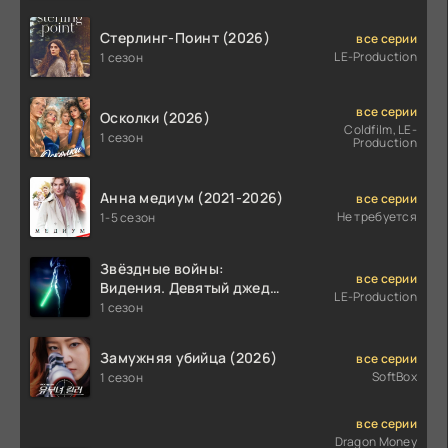
Стерлинг-Поинт (2026)
все серии
LE-Production
1 сезон
все серии
Осколки (2026)
Coldfilm, LE-
1 сезон
Production
Анна медиум (2021-2026)
все серии
Не требуется
1-5 сезон
Звёздные войны:
все серии
Видения. Девятый джедай
LE-Production
(2026)
1 сезон
Замужняя убийца (2026)
все серии
SoftBox
1 сезон
все серии
Dragon Money