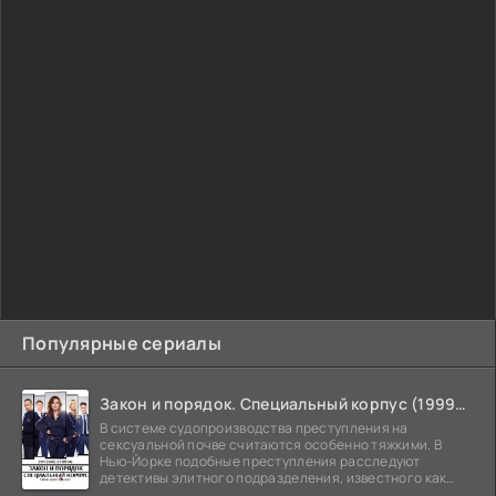
Популярные сериалы
Закон и порядок. Специальный корпус (1999-2026)
В системе судопроизводства преступления на
сексуальной почве считаются особенно тяжкими. В
Нью-Йорке подобные преступления расследуют
детективы элитного подразделения, известного как
Особый отдел.