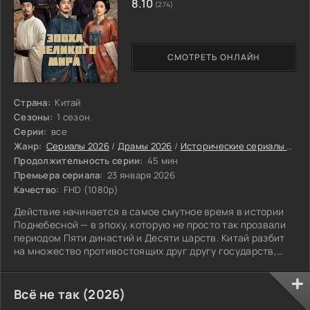
8.10
(274)
СМОТРЕТЬ ОНЛАЙН
Страна:
Китай
Сезоны:
1 сезон
Серии:
все
Жанр:
Сериалы 2026
/
Драмы 2026
/
Исторические сериалы 2026
Продолжительность серии:
45 мин
Премьера сериала:
23 января 2026
Качество:
FHD (1080p)
Действие начинается в самое смутное время в истории
Поднебесной — в эпоху, которую не просто так прозвали
периодом Пяти династий и Десяти царств. Китай разбит
на множество противостоящих друг другу государств,
бои идут без остановки, а обычные жители пребывают в
страхе и бедности, надеясь только на кусок хлеба и хоть
какую-то защиту. В этой неразберихе существуют и
Всё не так (2026)
взрослеют трое: Цянь Хун Чу, наследник царства Уюэ, а