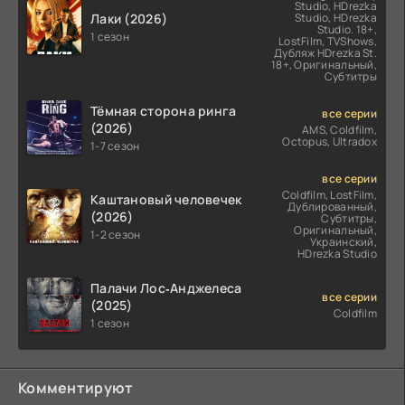
Studio, HDrezka
Лаки (2026)
Studio, HDrezka
Studio. 18+,
1 сезон
LostFilm, TVShows,
Дубляж HDrezka St.
18+, Оригинальный,
Субтитры
Тёмная сторона ринга
все серии
(2026)
AMS, Coldfilm,
Octopus, Ultradox
1-7 сезон
все серии
Coldfilm, LostFilm,
Каштановый человечек
Дублированный,
(2026)
Субтитры,
Оригинальный,
1-2 сезон
Украинский,
HDrezka Studio
Палачи Лос‑Анджелеса
все серии
(2025)
Coldfilm
1 сезон
Комментируют