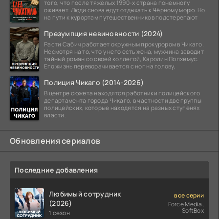
того, что после тяжёлых 1990-х страна понемногу
оживает. Люди снова едут отдыхать к Чёрному морю. Но
на пути к курортам путешественников подстерегают
Презумпция невиновности (2024)
Расти Сабич работает окружным прокурором в Чикаго.
Несмотря на то, что у него есть жена, мужчина заводит
тайный роман со своей коллегой, Каролин Полхемус.
Его жизнь переворачивается с ног на голову,
Полиция Чикаго (2014-2026)
В центре сюжета находятся работники полицейского
департамента города Чикаго, в частности две группы
полицейских, которые находятся на разных ступенях
власти.
Обновления сериалов
Последние добавления
Любимый сотрудник
все серии
(2026)
Force Media,
SoftBox
1 сезон