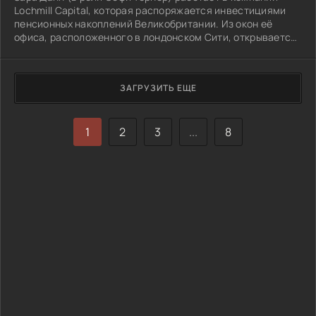
Lochmill Capital, которая распоряжается инвестициями
пенсионных накоплений Великобритании. Из окон её
офиса, расположенного в лондонском Сити, открывается
красивый вид на столицу/
ЗАГРУЗИТЬ ЕЩЕ
1
2
3
...
8