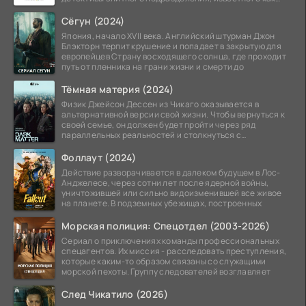
Особый отдел.
Сёгун (2024)
Япония, начало XVII века. Английский штурман Джон
Блэкторн терпит крушение и попадает в закрытую для
европейцев Страну восходящего солнца, где проходит
путь от пленника на грани жизни и смерти до
Тёмная материя (2024)
Физик Джейсон Дессен из Чикаго оказывается в
альтернативной версии свой жизни. Чтобы вернуться к
своей семье, он должен будет пройти через ряд
параллельных реальностей и столкнуться с
альтернативной
Фоллаут (2024)
Действие разворачивается в далеком будущем в Лос-
Анджелесе, через сотни лет после ядерной войны,
уничтожившей или сильно видоизменившей все живое
на планете. В подземных убежищах, построенных
Морская полиция: Спецотдел (2003-2026)
Сериал о приключениях команды профессиональных
спецагентов. Их миссия - расследовать преступления,
которые каким-то образом связаны со служащими
морской пехоты. Группу следователей возглавляет
След Чикатило (2026)