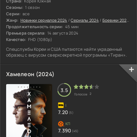
Страна:
Корея Южная
Сезоны:
1 сезон
Серии:
все
Жанр:
Новинки сериалов 2024
/
Сериалы 2024
/
Боевики 2024
/
Ф
Продолжительность серии:
45 мин
Премьера сериала:
14 августа 2024
Качество:
FHD (1080p)
Спецслужбы Кореи и США пытаются найти украденный
образец с вирусом сверхсекретной программы «Тиран».
Хамелеон (2024)
3.5
2
Голосов:
7.20
(5)
7.390
(45)