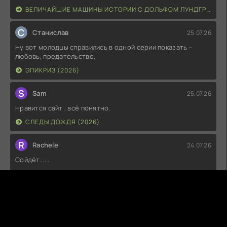
ВЕЛИЧАЙШИЕ МАШИНЫ ИСТОРИИ С ДОЛЬФОМ ЛУНДГРЕНОМ (2026)
С
Станислав
25.07.26
Ну вот молодцы справились в одной серии показать -
любовь, предательство,
ЭПИКРИЗ (2026)
S
Sam
25.07.26
Нравится сайт , всё понятно.
СЛЕДЫ ДОЖДЯ (2026)
R
Rachele
24.07.26
Сойдёт......
ВТОРАЯ МИРОВАЯ ВОЙНА С ТОМОМ ХЭНКСОМ (2026)