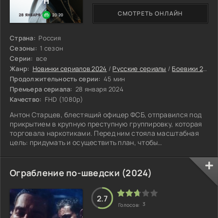
СМОТРЕТЬ ОНЛАЙН
Страна:
Россия
Сезоны:
1 сезон
Серии:
все
Жанр:
Новинки сериалов 2024
/
Русские сериалы
/
Боевики 2024
Продолжительность серии:
45 мин
Премьера сериала:
28 января 2024
Качество:
FHD (1080p)
Антон Старцев, блестящий офицер ФСБ, отправился под
прикрытием в крупную преступную группировку, которая
торговала наркотиками. Перед ним стояла масштабная
цель: придумать и осуществить план, чтобы
одновременно арестовать лидеров нескольких связанных
банд и раскрыть их общую сеть.
Ограбление по-шведски (2024)
2.7
3
Голосов: