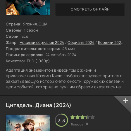
СМОТРЕТЬ ОНЛАЙН
Страна:
Япония, США
Сезоны:
1 сезон
Серии:
все
Жанр:
Новинки сериалов 2024
/
Сериалы 2024
/
Боевики 2024
/
К
Продолжительность серии:
45 мин
Премьера сериала:
24 октября 2024
Качество:
FHD (1080p)
Адаптация знаменитой видеоигры о жизни и
приключениях Казумы Кирю глубоко погружает зрителя в
захватывающую историю его юности, дружеских связей и
цепи событий, которые не лучшим образом сказались на
его судьбе.
Цитадель: Диана (2024)
3.3
11
Голосов: