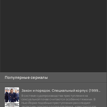
Популярные сериалы
Закон и порядок. Специальный корпус (1999-2026)
В системе судопроизводства преступления на
сексуальной почве считаются особенно тяжкими. В
Нью-Йорке подобные преступления расследуют
детективы элитного подразделения, известного как