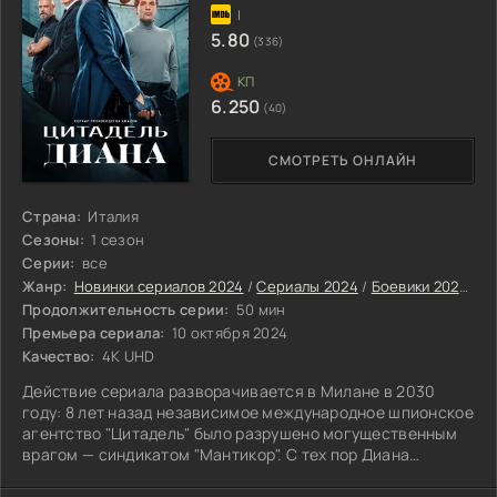
5.80
(336)
6.250
(40)
СМОТРЕТЬ ОНЛАЙН
Страна:
Италия
Сезоны:
1 сезон
Серии:
все
Жанр:
Новинки сериалов 2024
/
Сериалы 2024
/
Боевики 2024
/
Д
Продолжительность серии:
50 мин
Премьера сериала:
10 октября 2024
Качество:
4K UHD
Действие сериала разворачивается в Милане в 2030
году: 8 лет назад независимое международное шпионское
агентство "Цитадель" было разрушено могущественным
врагом — синдикатом "Мантикор". С тех пор Диана
Кавальери, оставаясь агентом "Цитадели".