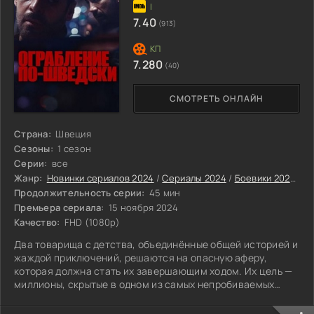
7.40
(913)
7.280
(40)
СМОТРЕТЬ ОНЛАЙН
Страна:
Швеция
Сезоны:
1 сезон
Серии:
все
Жанр:
Новинки сериалов 2024
/
Сериалы 2024
/
Боевики 2024
/
Д
Продолжительность серии:
45 мин
Премьера сериала:
15 ноября 2024
Качество:
FHD (1080p)
Два товарища с детства, объединённые общей историей и
жаждой приключений, решаются на опасную аферу,
которая должна стать их завершающим ходом. Их цель —
миллионы, скрытые в одном из самых непробиваемых
хранилищ Швеции.