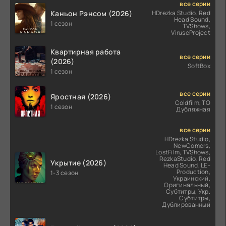
все серии
Каньон Рэнсом (2026)
HDrezka Studio, Red
Head Sound,
1 сезон
TVShows,
ViruseProject
Квартирная работа
все серии
(2026)
SoftBox
1 сезон
все серии
Яростная (2026)
Coldfilm, ТО
1 сезон
Дубляжная
все серии
HDrezka Studio,
NewComers,
LostFilm, TVShows,
RezkaStudio, Red
Укрытие (2026)
Head Sound, LE-
Production,
1-3 сезон
Украинский,
Оригинальный,
Субтитры, Укр.
Субтитры,
Дублированный