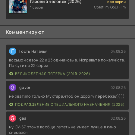
Газовый человек (2026)
все серии
Coldfilm, GoLTFilm
1 сезон
Комментируют
Г
Гость Наталья
04.08.26
восьмой сезон 22 и 23 одинаковые. Исправьте пожалуйста.
По сути не 22 серии
ВЕЛИКОЛЕПНАЯ ПЯТЁРКА (2019-2026)
G
govor
02.08.26
не хватило только Мухтара,чтоб он дорогу перебежал))))
ПОДРАЗДЕЛЕНИЕ СПЕЦИАЛЬНОГО НАЗНАЧЕНИЯ (2026)
G
gaa
02.08.26
ну СУ-57 этоже вообще летать не умеет, лучше в кино
снимайся