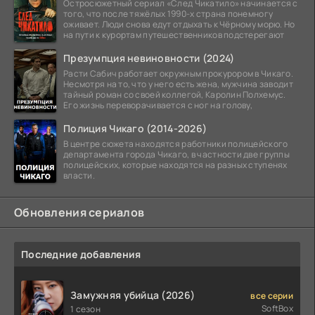
Остросюжетный сериал «След Чикатило» начинается с
того, что после тяжёлых 1990-х страна понемногу
оживает. Люди снова едут отдыхать к Чёрному морю. Но
на пути к курортам путешественников подстерегают
Презумпция невиновности (2024)
Расти Сабич работает окружным прокурором в Чикаго.
Несмотря на то, что у него есть жена, мужчина заводит
тайный роман со своей коллегой, Каролин Полхемус.
Его жизнь переворачивается с ног на голову,
Полиция Чикаго (2014-2026)
В центре сюжета находятся работники полицейского
департамента города Чикаго, в частности две группы
полицейских, которые находятся на разных ступенях
власти.
Обновления сериалов
Последние добавления
Замужняя убийца (2026)
все серии
SoftBox
1 сезон