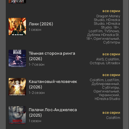
все серии
Dragon Money
Studio, HDrezka
Лаки (2026)
Studio, HDrezka
Studio. 18+,
1 сезон
LostFilm, TVShows,
Дубляж HDrezka St.
18+, Оригинальный,
Субтитры
Тёмная сторона ринга
все серии
(2026)
AMS, Coldfilm,
Octopus, Ultradox
1-7 сезон
все серии
Coldfilm, LostFilm,
Каштановый человечек
Дублированный,
(2026)
Субтитры,
Оригинальный,
1-2 сезон
Украинский,
HDrezka Studio
Палачи Лос‑Анджелеса
все серии
(2025)
Coldfilm
1 сезон