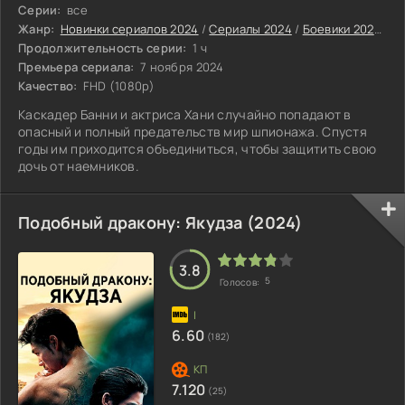
Серии:
все
Жанр:
Новинки сериалов 2024
/
Сериалы 2024
/
Боевики 2024
/
Д
Продолжительность серии:
1 ч
Премьера сериала:
7 ноября 2024
Качество:
FHD (1080p)
Каскадер Банни и актриса Хани случайно попадают в
опасный и полный предательств мир шпионажа. Спустя
годы им приходится объединиться, чтобы защитить свою
дочь от наемников.
Подобный дракону: Якудза (2024)
3.8
5
Голосов:
6.60
(182)
7.120
(25)