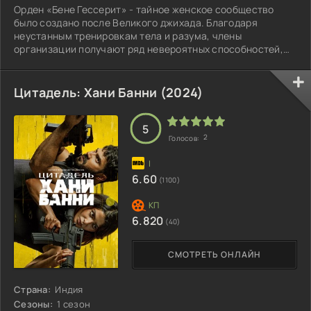
Орден «Бене Гессерит» - тайное женское сообщество
было создано после Великого джихада. Благодаря
неустанным тренировкам тела и разума, члены
организации получают ряд невероятных способностей,
которые используют для контроля над развитием
человечества. Секретная, но мощная сила, «Бене
Гессерит» с помощью селективно-генетической
Цитадель: Хани Банни (2024)
программы пытается вывести Квисатца Хадераха -
суперментата, живой компьютер, наделённый
пророческими способностями. Для этого орден желает
5
2
Голосов:
контролировать как можно больше
6.60
(1100)
6.820
(40)
СМОТРЕТЬ ОНЛАЙН
Страна:
Индия
Сезоны:
1 сезон