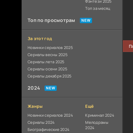
Фэнтези 2025
Топ за месяц
Топ по просмотрам
За этот год
П
Новинки сериалов 2025
Сериалы весны 2025
Сериалы лета 2025
Сериалы осени 2025
Сериалы декабря 2025
2024
Жанры
Ещё
Новинки сериалов 2024
Криминал 2024
Сериалы 2024
Мелодрамы
2024
Биографические 2024