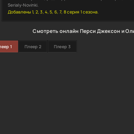
Serialy-Novinki.
Добавлены 1, 2, 3, 4, 5, 6, 7, 8 серия 1 сезона.
Смотреть онлайн Перси Джексон и Ол
леер 1
Плеер 2
Плеер 3