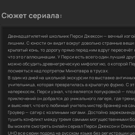
Сюжет сериала:
Двенадцатилетний школьник Перси Джексон — вечный изгой
лишним. С юности он видит вокруг довольно странные вещи
крылатый конь, то дорогу прямо перед ним вдруг пересечёт 
что это галлюцинации. У Перси есть всего один лучший друг
можно обсудить древнегреческую мифологию, о которой Пер
посмеяться над портретом Минотавра в трусах.
В один из дней на школьной экскурсии по выставке античны
учительница, которая превратилась в крылатую фурию. С эт
наперекосяк. Перси узнал, что является полукровкой — пло
приключений он добрался до уникального лагеря, где трени
и выясняет, что его любимый учитель мистер Браннер на са
Гроувер — сатир с козлиными ногами. Достойно зарекоменд
тушить конфликт между тремя самыми могущественными бо
Вы можете смотреть онлайн сериал Перси Джексон и Олимпи
UHD все серии подряд на русском языке без регистрации ц