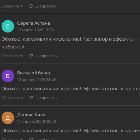
Ответить
Цитировать
Серега Астана
С
27 марта 2026 19:00
Обожаю, как оживили мифологию! Каст, юмор и эффекты — в
небесной.
Ответить
Цитировать
Большой банан
Б
12 апреля 2026 23:40
Обожаю, как оживили мифологию! Эффекты огонь, и каст п
Ответить
Цитировать
Даниил Киев
Д
17 апреля 2026 09:20
Обожаю, как оживили мифологию! Эффекты огонь, и кастин
Ответить
Цитировать