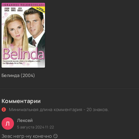
Белинда (2004)
Комментарии
Минимальная длина комментария - 20 знаков.
Лексей
Л
5 августа 2024 11:22
Зевс негр-ну конечно 😏