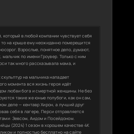
, который в любой компании чувствует себя
: то на крыше ему неожиданно померещится
носорог. Взрослые, понятное дело, думают,
, мальчик по имени Гроувер. Только с ним
си так много рассказывала мама, и
х скульптур на мальчика нападает
ого момента вся жизнь героя идёт
дом любви бога и смертной женщины. Не без
руются такие же юные полубоги, как он сам,
мом деле — кентавр Хирон, а лучший друг
овав себя в лагере, Перси отправляется
гами: Зевсом, Аидом и Посейдоном.
йцы (2024) 1 сезон в хорошем качестве 4K
еликом и полностью бесплатно на сайте