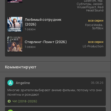
LostFilm, Укр.
Субтитры, Jaskier,
ViruseProject, Red
Head Sound
Любимый сотрудник
все серии
(2026)
Force Media,
SoftBox
1 сезон
Стерлинг-Поинт (2026)
все серии
LE-Production
1 сезон
Комментируют
A
Angeline
06.08.26
Многие зрители выбирают аниме-фильмы, потому что они
понятны и рождают
ЧИ (2018-2026)