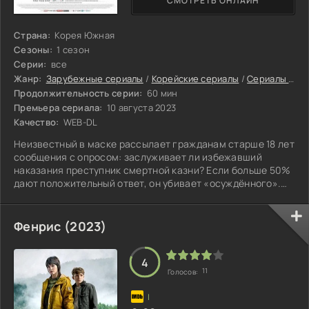
СМОТРЕТЬ ОНЛАЙН
Страна:
Корея Южная
Сезоны:
1 сезон
Серии:
все
Жанр:
Зарубежные сериалы
/
Корейские сериалы
/
Сериалы 2023
Продолжительность серии:
60 мин
Премьера сериала:
10 августа 2023
Качество:
WEB-DL
Неизвестный в маске рассылает гражданам старше 18 лет
сообщения с опросом: заслуживает ли избежавший
наказания преступник смертной казни? Если больше 50%
дают положительный ответ, он убивает «осуждённого».
Полиция всеми силами пытается поймать загадочного
мстителя.
Фенрис (2023)
4
11
Голосов: