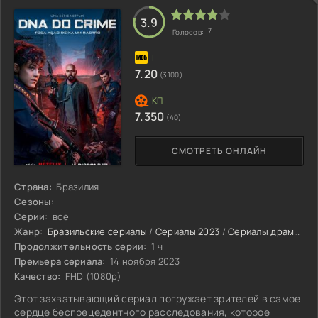
алкоголик Гедеон Винтер, оказавшийся на самом дне
жизни. Вдвоем они включаются в расслед
3.9
7
Голосов:
7.20
(3100)
7.350
(40)
СМОТРЕТЬ ОНЛАЙН
Страна:
Бразилия
Сезоны:
Серии:
все
Жанр:
Бразильские сериалы
/
Сериалы 2023
/
Сериалы драмы 2023
Продолжительность серии:
1 ч
Премьера сериала:
14 ноября 2023
Качество:
FHD (1080p)
Этот захватывающий сериал погружает зрителей в самое
сердце беспрецедентного расследования, которое