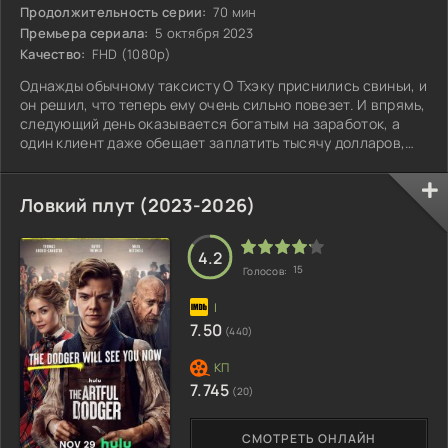
Продолжительность серии:
70 мин
Премьера сериала:
5 октября 2023
Качество:
FHD (1080p)
Однажды обычному таксисту О Тхэку приснились свиньи, и
он решил, что теперь ему очень сильно повезет. И впрямь,
следующий день оказывается богатым на заработок, а
один клиент даже обещает заплатить тысячу долларов,
если О Тхэк отвезёт его в другой город. Польстившись на
такой куш, таксист и подумать не мог, что его пассажир -
убийца, который пытается сбежать из страны.
Ловкий плут (2023-2026)
4.2
15
Голосов:
7.50
(440)
7.745
(20)
СМОТРЕТЬ ОНЛАЙН