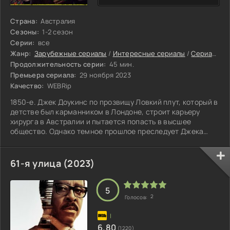
Страна:
Австралия
Сезоны:
1-2 сезон
Серии:
все
Жанр:
Зарубежные сериалы
/
Интересные сериалы
/
Сериалы 2023
Продолжительность серии:
45 мин.
Премьера сериала:
29 ноября 2023
Качество:
WEBRip
1850-е. Джек Доукинс по прозвищу Ловкий плут, который в
детстве был карманником в Лондоне, строит карьеру
хирурга в Австралии и пытается попасть в высшее
общество. Однако темное прошлое преследует Джека
даже далеко за пределами Англии.
61-я улица (2023)
5
2
Голосов:
6.80
(1220)