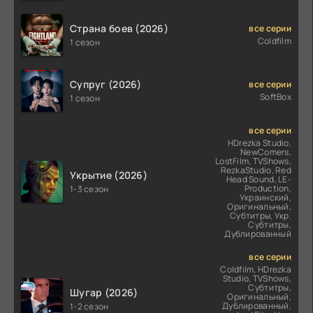
Страна боев (2026)
все серии
Coldfilm
1 сезон
Супруг (2026)
все серии
SoftBox
1 сезон
все серии
HDrezka Studio,
NewComers,
LostFilm, TVShows,
RezkaStudio, Red
Укрытие (2026)
Head Sound, LE-
Production,
1-3 сезон
Украинский,
Оригинальный,
Субтитры, Укр.
Субтитры,
Дублированный
все серии
Coldfilm, HDrezka
Studio, TVShows,
Субтитры,
Шугар (2026)
Оригинальный,
Дублированный,
1-2 сезон