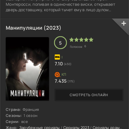
Монтеросси, попивая в одиночестве виски, открывает
дверь доставщику, который тычет ему в лицо дулом
пистолета. Спасает его от смерти всё тот же бокал
алкоголя. Монтеросси начинает собственное
расследование, чтобы узнать, кто и зачем пытался его
Манипуляции (2023)
убить.
5
6
Голосов:
7.10
(450)
7.435
(175)
СМОТРЕТЬ ОНЛАЙН
Страна:
Франция
Сезоны:
1 сезон
Серии:
все
Жанр:
Зарубежные сериалы
/
Сериалы 2023
/
Сериалы драмы 2023