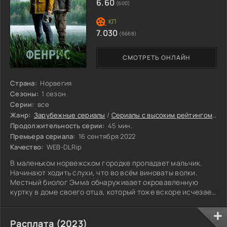
6.60
(600)
7.030
(6668)
СМОТРЕТЬ ОНЛАЙН
Страна:
Норвегия
Сезоны:
1 сезон
Серии:
все
Жанр:
Зарубежные сериалы
/
Сериалы с высоким рейтингом
/
Се
Продолжительность серии:
45 мин.
Премьера сериала:
16 сентября 2022
Качество:
WEB-DLRip
В маленьком норвежском городке пропадает мальчик.
Начинают ходить слухи, что во всём виноваты волки.
Местный биолог Эмма обнаруживает окровавленную
куртку в доме своего отца, который тоже вскоре исчезает.
Женщина не верит в виновность волков и начинает своё
расследование.
Расплата (2023)