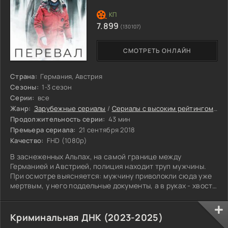
7.899
(130107)
СМОТРЕТЬ ОНЛАЙН
Страна:
Германия, Австрия
Сезоны:
1-3 сезон
Серии:
все
Жанр:
Зарубежные сериалы
/
Сериалы с высоким рейтингом
/
Ин
Продолжительность серии:
43 мин
Премьера сериала:
21 сентября 2018
Качество:
FHD (1080p)
В заснеженных Альпах, на самой границе между
Германией и Австрией, полиция находит труп мужчины.
При осмотре выясняется: мужчину приволокли сюда уже
мертвым, у него поддельные документы, а в руках - хвост
из конского волоса. Расследовать загадочное
преступление берутся два детектива из соседствующих
стран. Она - жизнелюбивая немка Элли Стокер, которая
Криминальная ДНК (2023-2025)
пытается делать свою жуткую работу легко. Он - мрачный