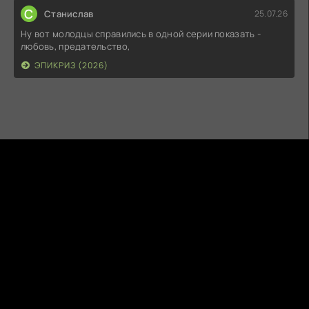
С
Станислав
25.07.26
Ну вот молодцы справились в одной серии показать -
любовь, предательство,
ЭПИКРИЗ (2026)