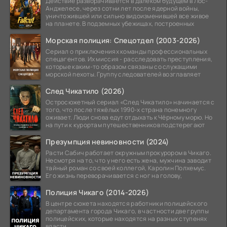
Действие разворачивается в далеком будущем в Лос-
Анджелесе, через сотни лет после ядерной войны,
уничтожившей или сильно видоизменившей все живое
на планете. В подземных убежищах, построенных
Морская полиция: Спецотдел (2003-2026)
Сериал о приключениях команды профессиональных
спецагентов. Их миссия - расследовать преступления,
которые каким-то образом связаны со служащими
морской пехоты. Группу следователей возглавляет
След Чикатило (2026)
Остросюжетный сериал «След Чикатило» начинается с
того, что после тяжёлых 1990-х страна понемногу
оживает. Люди снова едут отдыхать к Чёрному морю. Но
на пути к курортам путешественников подстерегают
Презумпция невиновности (2024)
Расти Сабич работает окружным прокурором в Чикаго.
Несмотря на то, что у него есть жена, мужчина заводит
тайный роман со своей коллегой, Каролин Полхемус.
Его жизнь переворачивается с ног на голову,
Полиция Чикаго (2014-2026)
В центре сюжета находятся работники полицейского
департамента города Чикаго, в частности две группы
полицейских, которые находятся на разных ступенях
власти.