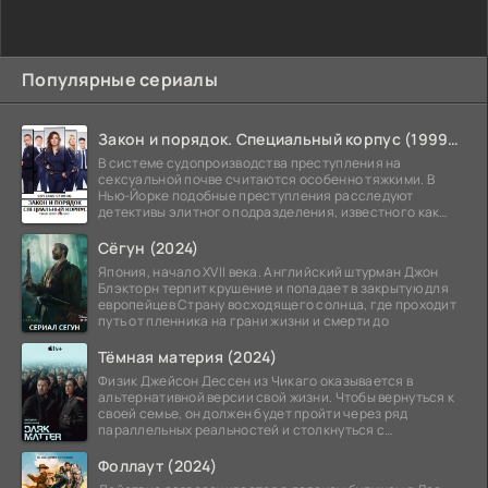
Популярные сериалы
Закон и порядок. Специальный корпус (1999-2026)
В системе судопроизводства преступления на
сексуальной почве считаются особенно тяжкими. В
Нью-Йорке подобные преступления расследуют
детективы элитного подразделения, известного как
Особый отдел.
Сёгун (2024)
Япония, начало XVII века. Английский штурман Джон
Блэкторн терпит крушение и попадает в закрытую для
европейцев Страну восходящего солнца, где проходит
путь от пленника на грани жизни и смерти до
Тёмная материя (2024)
Физик Джейсон Дессен из Чикаго оказывается в
альтернативной версии свой жизни. Чтобы вернуться к
своей семье, он должен будет пройти через ряд
параллельных реальностей и столкнуться с
альтернативной
Фоллаут (2024)