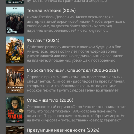
путь от пленника на грани жизни и смерти до
Тёмная материя (2024)
Физик Джейсон Дессен из Чикаго оказывается в
альтернативной версии свой жизни. Чтобы вернуться к
своей семье, он должен будет пройти через ряд
параллельных реальностей и столкнуться с
альтернативной
Фоллаут (2024)
Действие разворачивается в далеком будущем в Лос-
Анджелесе, через сотни лет после ядерной войны,
уничтожившей или сильно видоизменившей все живое
на планете. В подземных убежищах, построенных
Морская полиция: Спецотдел (2003-2026)
Сериал о приключениях команды профессиональных
спецагентов. Их миссия - расследовать преступления,
которые каким-то образом связаны со служащими
морской пехоты. Группу следователей возглавляет
След Чикатило (2026)
Остросюжетный сериал «След Чикатило» начинается с
того, что после тяжёлых 1990-х страна понемногу
оживает. Люди снова едут отдыхать к Чёрному морю. Но
на пути к курортам путешественников подстерегают
Презумпция невиновности (2024)