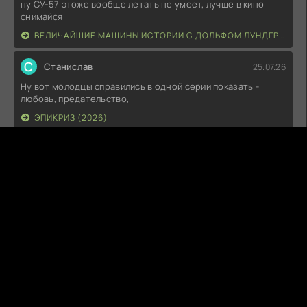
ну СУ-57 этоже вообще летать не умеет, лучше в кино
снимайся
ВЕЛИЧАЙШИЕ МАШИНЫ ИСТОРИИ С ДОЛЬФОМ ЛУНДГРЕНОМ (2026)
С
Станислав
25.07.26
Ну вот молодцы справились в одной серии показать -
любовь, предательство,
ЭПИКРИЗ (2026)