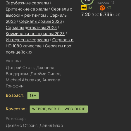
Зарубежные сериалы
/
12
Голосов:
Британские сериалы
/
Сериалы с
7.20
6.736
высоким рейтингом
/
Сериалы
(300)
(145)
2023
/
Сериалы драмы 2023
/
Сериалы детективы 2023
/
Криминальные сериалы 2023
/
Интересные сериалы
/
Сериалы в
HD 1080 качестве
/
Сериалы про
полицейских
Актеры:
Дюгрей Скотт, Джоэнна
Вандерхам, Джейми Сивес,
Michael Abubakar, Анджела
Гриффин
Возраст:
18+
Качество:
WEBRIP, WEB-DL, WEB-DLRIP
Режиссер:
Джеймс Стронг, Дэвид Блэр