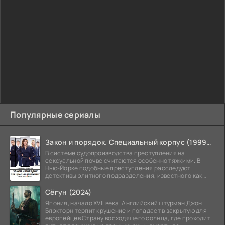
Популярные сериалы
Закон и порядок. Специальный корпус (1999-2026)
В системе судопроизводства преступления на
сексуальной почве считаются особенно тяжкими. В
Нью-Йорке подобные преступления расследуют
детективы элитного подразделения, известного как
Особый отдел.
Сёгун (2024)
Япония, начало XVII века. Английский штурман Джон
Блэкторн терпит крушение и попадает в закрытую для
европейцев Страну восходящего солнца, где проходит