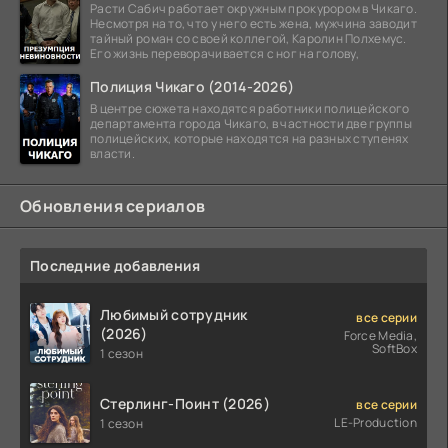
Расти Сабич работает окружным прокурором в Чикаго.
Несмотря на то, что у него есть жена, мужчина заводит
тайный роман со своей коллегой, Каролин Полхемус.
Его жизнь переворачивается с ног на голову,
Полиция Чикаго (2014-2026)
В центре сюжета находятся работники полицейского
департамента города Чикаго, в частности две группы
полицейских, которые находятся на разных ступенях
власти.
Обновления сериалов
Последние добавления
Любимый сотрудник
все серии
(2026)
Force Media,
SoftBox
1 сезон
Стерлинг-Поинт (2026)
все серии
LE-Production
1 сезон