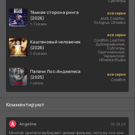
Субтитры
Тёмная сторона ринга
все серии
(2026)
AMS, Coldfilm,
Octopus, Ultradox
1-7 сезон
все серии
Coldfilm, LostFilm,
Каштановый человечек
Дублированный,
(2026)
Субтитры,
Оригинальный,
1-2 сезон
Украинский,
HDrezka Studio
Палачи Лос‑Анджелеса
все серии
(2025)
Coldfilm
1 сезон
Комментируют
A
Angeline
06.08.26
Многие зрители выбирают аниме-фильмы, потому что они