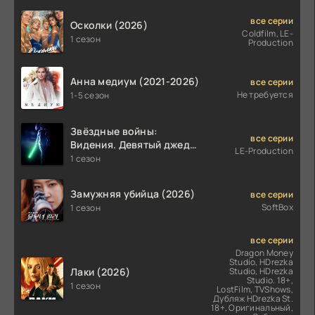
все серии
Осколки (2026)
Coldfilm, LE-
1 сезон
Production
Анна медиум (2021-2026)
все серии
Не требуется
1-5 сезон
Звёздные войны:
все серии
Видения. Девятый джедай
LE-Production
(2026)
1 сезон
Замужняя убийца (2026)
все серии
SoftBox
1 сезон
все серии
Dragon Money
Studio, HDrezka
Лаки (2026)
Studio, HDrezka
Studio. 18+,
1 сезон
LostFilm, TVShows,
Дубляж HDrezka St.
18+, Оригинальный,