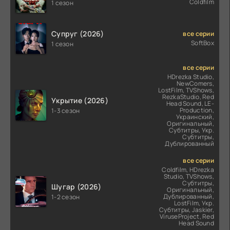
Coldfilm
1 сезон
Супруг (2026)
все серии
SoftBox
1 сезон
все серии
HDrezka Studio,
NewComers,
LostFilm, TVShows,
RezkaStudio, Red
Укрытие (2026)
Head Sound, LE-
Production,
1-3 сезон
Украинский,
Оригинальный,
Субтитры, Укр.
Субтитры,
Дублированный
все серии
Coldfilm, HDrezka
Studio, TVShows,
Субтитры,
Шугар (2026)
Оригинальный,
Дублированный,
1-2 сезон
LostFilm, Укр.
Субтитры, Jaskier,
ViruseProject, Red
Head Sound