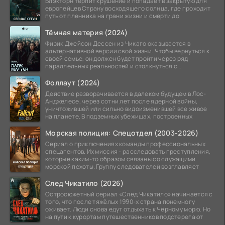
Блэкторн терпит крушение и попадает в закрытую для
европейцев Страну восходящего солнца, где проходит
путь от пленника на грани жизни и смерти до
Тёмная материя (2024)
Физик Джейсон Дессен из Чикаго оказывается в
альтернативной версии свой жизни. Чтобы вернуться к
своей семье, он должен будет пройти через ряд
параллельных реальностей и столкнуться с
альтернативной
Фоллаут (2024)
Действие разворачивается в далеком будущем в Лос-
Анджелесе, через сотни лет после ядерной войны,
уничтожившей или сильно видоизменившей все живое
на планете. В подземных убежищах, построенных
Морская полиция: Спецотдел (2003-2026)
Сериал о приключениях команды профессиональных
спецагентов. Их миссия - расследовать преступления,
которые каким-то образом связаны со служащими
морской пехоты. Группу следователей возглавляет
След Чикатило (2026)
Остросюжетный сериал «След Чикатило» начинается с
того, что после тяжёлых 1990-х страна понемногу
оживает. Люди снова едут отдыхать к Чёрному морю. Но
на пути к курортам путешественников подстерегают