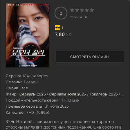
мостом, соединяющим наш мир с иным измерением. Анна,
разумеется, не спешит делиться этим с
0
0
Голосов:
7.80
(47)
СМОТРЕТЬ ОНЛАЙН
Страна:
Южная Корея
Сезоны:
1 сезон
Серии:
все
Жанр:
Сериалы 2026
/
Сериалы июля 2026
/
Триллеры 2026
/
Нови
Продолжительность серии:
1 ч 10 мин
Премьера сериала:
31 июля 2026
Качество:
FHD (1080p)
Ю Бо На ведёт привычное существование, которое со
стороны выглядит достойным подражания. Она состоит в