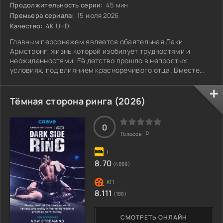
Продолжительность серии:
45 мин
Премьера сериала:
15 июля 2026
Качество:
4K UHD
Главным персонажем является обаятельная Лаки
Армстронг, жизнь которой изобилует трудностями и
неожиданностями. Её детство прошло в непростых
условиях, под влиянием красноречивого отца. Вместе
они путешествовали по стране, обманывая людей и
зарабатывая деньги, покидая места, где могли быть
пойманы. Выросшая в такой среде, Лаки овладела
Тёмная сторона ринга (2026)
искусством мошенничества и встретила человека,
который тоже презирает обычный образ жизни. Пара
планирует сбежать за границу, но когда её партнер
0
0
Голосов:
пропадает, Лаки
8.70
(4669)
8.111
(188)
СМОТРЕТЬ ОНЛАЙН