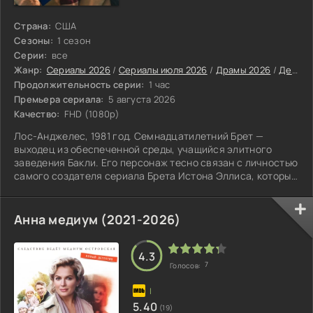
Страна:
США
Сезоны:
1 сезон
Серии:
все
Жанр:
Сериалы 2026
/
Сериалы июля 2026
/
Драмы 2026
/
Детективы 2026
Продолжительность серии:
1 час
Премьера сериала:
5 августа 2026
Качество:
FHD (1080p)
Лос-Анджелес, 1981 год. Семнадцатилетний Брет —
выходец из обеспеченной среды, учащийся элитного
заведения Бакли. Его персонаж тесно связан с личностью
самого создателя сериала Брета Истона Эллиса, который
вложил в героя немало автобиографичных черт. Вместе с
приятелями из школы он коротает дни за вечеринками и
беседами о грядущем, считая, что всё лучшее ещё
Анна медиум (2021-2026)
впереди.
4.3
7
Голосов:
5.40
(19)