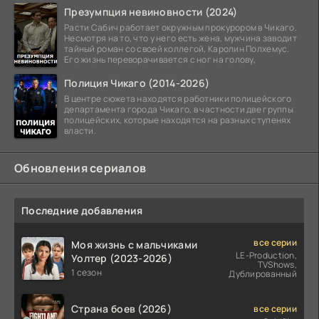
Презумпция невиновности (2024)
Расти Сабич работает окружным прокурором в Чикаго.
Несмотря на то, что у него есть жена, мужчина заводит
тайный роман со своей коллегой, Каролин Полхемус.
Его жизнь переворачивается с ног на голову,
Полиция Чикаго (2014-2026)
В центре сюжета находятся работники полицейского
департамента города Чикаго, в частности две группы
полицейских, которые находятся на разных ступенях
власти.
Обновления сериалов
Последние добавления
все серии
Моя жизнь с мальчиками
LE-Production,
Уолтер (2023-2026)
TVShows,
1 сезон
Дублированный
Страна боев (2026)
все серии