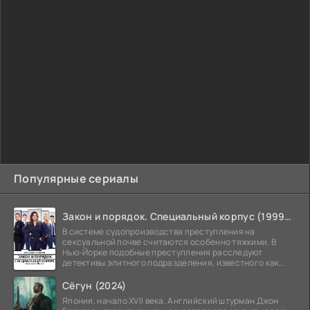
Популярные сериалы
Закон и порядок. Специальный корпус (1999-2026)
В системе судопроизводства преступления на
сексуальной почве считаются особенно тяжкими. В
Нью-Йорке подобные преступления расследуют
детективы элитного подразделения, известного как
Особый отдел.
Сёгун (2024)
Япония, начало XVII века. Английский штурман Джон