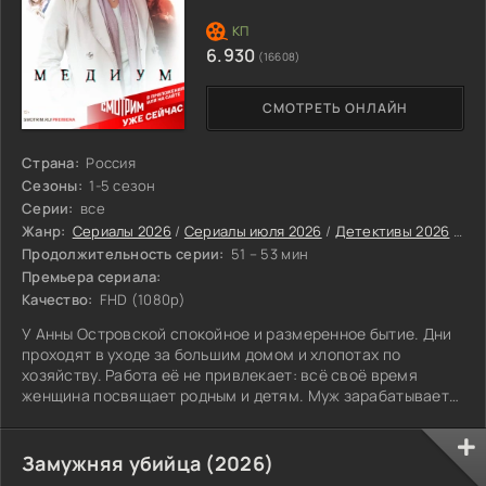
6.930
(16608)
СМОТРЕТЬ ОНЛАЙН
Страна:
Россия
Сезоны:
1-5 сезон
Серии:
все
Жанр:
Сериалы 2026
/
Сериалы июля 2026
/
Детективы 2026
/
Рус
Продолжительность серии:
51 – 53 мин
Премьера сериала:
Качество:
FHD (1080p)
У Анны Островской спокойное и размеренное бытие. Дни
проходят в уходе за большим домом и хлопотах по
хозяйству. Работа её не привлекает: всё своё время
женщина посвящает родным и детям. Муж зарабатывает
на жизнь, пока Анна растит трёх прекрасных дочек.
Казалось бы, что ещё нужно для счастья? Резкий поворот
происходит, когда небесные силы внезапно обращают
Замужняя убийца (2026)
внимание на Островскую. Ей выпадает судьба стать