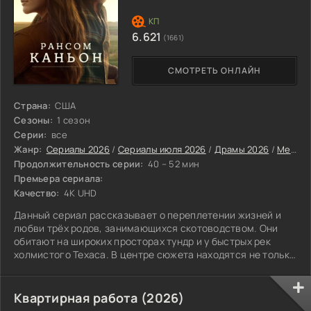
6.621
(1661)
СМОТРЕТЬ ОНЛАЙН
Страна:
США
Сезоны:
1 сезон
Серии:
все
Жанр:
Сериалы 2026
/
Сериалы июля 2026
/
Драмы 2026
/
Мелодрамы 2026
Продолжительность серии:
40 – 52 мин
Премьера сериала:
Качество:
4K UHD
Данный сериал рассказывает о переплетении жизней и
любви трёх родов, занимающихся скотоводством. Они
обитают на широких просторах тундр и у быстрых рек
холмистого Техаса. В центре сюжета находятся не только
невзгоды, с которыми встречаются герои, но и их
желание сохранить обычаи и ценности при переменах
мира. История идёт на фоне красивых пейзажей, которые
Квартирная работа (2026)
видят и горести, и счастье, и любовь, и измены. Каждый