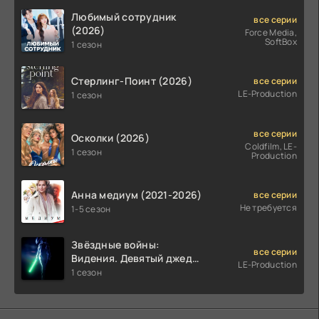
Любимый сотрудник
все серии
(2026)
Force Media,
SoftBox
1 сезон
Стерлинг-Поинт (2026)
все серии
LE-Production
1 сезон
все серии
Осколки (2026)
Coldfilm, LE-
1 сезон
Production
Анна медиум (2021-2026)
все серии
Не требуется
1-5 сезон
Звёздные войны:
все серии
Видения. Девятый джедай
LE-Production
(2026)
1 сезон