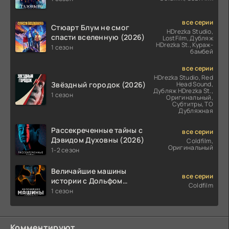
все серии
Стюарт Блум не смог
HDrezka Studio,
спасти вселенную (2026)
LostFilm, Дубляж
HDrezka St., Кураж-
1 сезон
бамбей
все серии
HDrezka Studio, Red
Звёздный городок (2026)
Head Sound,
Дубляж HDrezka St.,
1 сезон
Оригинальный,
Субтитры, ТО
Дубляжная
Рассекреченные тайны с
все серии
Дэвидом Духовны (2026)
Coldfilm,
Оригинальный
1-2 сезон
Величайшие машины
все серии
истории с Дольфом
Coldfilm
Лундгреном (2026)
1 сезон
Комментируют