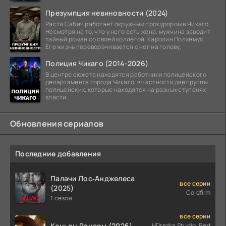
Презумпция невиновности (2024)
Расти Сабич работает окружным прокурором в Чикаго.
Несмотря на то, что у него есть жена, мужчина заводит
тайный роман со своей коллегой, Каролин Полхемус.
Его жизнь переворачивается с ног на голову,
Полиция Чикаго (2014-2026)
В центре сюжета находятся работники полицейского
департамента города Чикаго, в частности две группы
полицейских, которые находятся на разных ступенях
власти.
Обновления сериалов
Последние добавления
Палачи Лос‑Анджелеса
все серии
(2025)
Coldfilm
1 сезон
все серии
Каньон Рэнсом (2026)
HDrezka Studio, Red