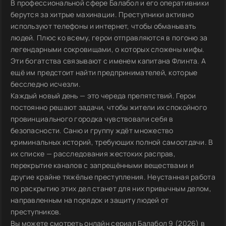
В профессиональной сфере Балабол и его оперативники
берутся за хитрые махинации. Преступники активно
используют телефоны и интернет, чтобы обманывать
людей. Плюс ко всему, герои отправляются в погоню за
легендарными сокровищами, о которых сложены мифы.
Эти богатства связывают с именем капитана Флинта. А
ещё им предстоит найти предпринимателей, которые
бесследно исчезли.
Каждый новый день — это череда препятствий. Герои
постоянно решают задачи, чтобы жители их спокойного
провинциального городка чувствовали себя в
безопасности. Саню и группу ждёт множество
криминальных историй, требующих полной самоотдачи. В
их списке — расследования жестоких расправ,
перекрытие каналов с запрещёнными веществами и
другие крайне тяжёлые преступления. Неустанная работа
по раскрытию этих дел станет для них привычным делом,
направленным на порядок и защиту людей от
преступников.
Вы можете смотреть онлайн сериал Балабол 9 (2026) в