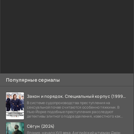
Популярные сериалы
Закон и порядок. Специальный корпус (1999-2026)
В системе судопроизводства преступления на
сексуальной почве считаются особенно тяжкими. В
Нью-Йорке подобные преступления расследуют
детективы элитного подразделения, известного как
Особый отдел.
Сёгун (2024)
Япония, начало XVII века. Английский штурман Джон