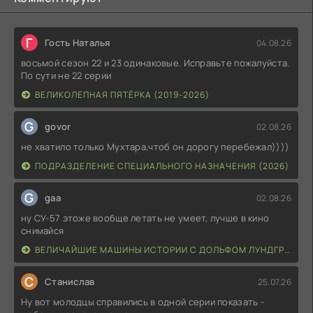
Г
Гость Наталья
04.08.26
восьмой сезон 22 и 23 одинаковые. Исправьте пожалуйста.
По сути не 22 серии
ВЕЛИКОЛЕПНАЯ ПЯТЁРКА (2019-2026)
G
govor
02.08.26
не хватило только Мухтара,чтоб он дорогу перебежал))))
ПОДРАЗДЕЛЕНИЕ СПЕЦИАЛЬНОГО НАЗНАЧЕНИЯ (2026)
G
gaa
02.08.26
ну СУ-57 этоже вообще летать не умеет, лучше в кино
снимайся
ВЕЛИЧАЙШИЕ МАШИНЫ ИСТОРИИ С ДОЛЬФОМ ЛУНДГРЕНОМ (2026)
С
Станислав
25.07.26
Ну вот молодцы справились в одной серии показать -