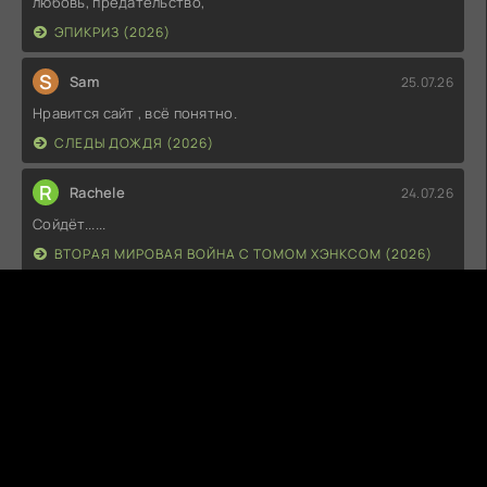
любовь, предательство,
ЭПИКРИЗ (2026)
S
Sam
25.07.26
Нравится сайт , всё понятно.
СЛЕДЫ ДОЖДЯ (2026)
R
Rachele
24.07.26
Сойдёт......
ВТОРАЯ МИРОВАЯ ВОЙНА С ТОМОМ ХЭНКСОМ (2026)