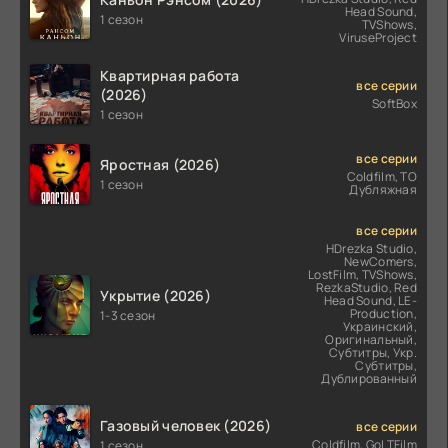
Head Sound,
1 сезон
TVShows,
ViruseProject
Квартирная работа
все серии
(2026)
SoftBox
1 сезон
все серии
Яростная (2026)
Coldfilm, ТО
1 сезон
Дубляжная
все серии
HDrezka Studio,
NewComers,
LostFilm, TVShows,
RezkaStudio, Red
Укрытие (2026)
Head Sound, LE-
Production,
1-3 сезон
Украинский,
Оригинальный,
Субтитры, Укр.
Субтитры,
Дублированный
Газовый человек (2026)
все серии
Coldfilm, GoLTFilm
1 сезон