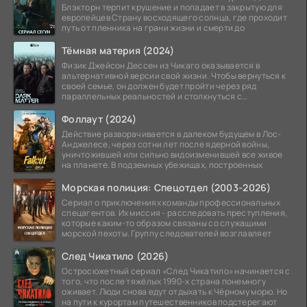
Блэкторн терпит крушение и попадает в закрытую для
европейцев Страну восходящего солнца, где проходит
путь от пленника на грани жизни и смерти до
Тёмная материя (2024)
Физик Джейсон Дессен из Чикаго оказывается в
альтернативной версии свой жизни. Чтобы вернуться к
своей семье, он должен будет пройти через ряд
параллельных реальностей и столкнуться с
альтернативной
Фоллаут (2024)
Действие разворачивается в далеком будущем в Лос-
Анджелесе, через сотни лет после ядерной войны,
уничтожившей или сильно видоизменившей все живое
на планете. В подземных убежищах, построенных
Морская полиция: Спецотдел (2003-2026)
Сериал о приключениях команды профессиональных
спецагентов. Их миссия - расследовать преступления,
которые каким-то образом связаны со служащими
морской пехоты. Группу следователей возглавляет
След Чикатило (2026)
Остросюжетный сериал «След Чикатило» начинается с
того, что после тяжёлых 1990-х страна понемногу
оживает. Люди снова едут отдыхать к Чёрному морю. Но
на пути к курортам путешественников подстерегают