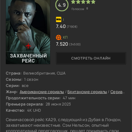
4.9
8
Голосов:
7.40
(71908)
7.520
(34500)
СМОТРЕТЬ ОНЛАЙН
Страна:
Великобритания, США
Сезоны:
1 сезон
Серии:
все
Жанр:
Американские сериалы
/
Британские сериалы
/
Сериалы 2023
Продолжительность серии:
47 мин
Премьера сериала:
28 июня 2023
Качество:
4K UHD
Семичасовой рейс KA29, следующий из Дубая в Лондон,
захватывают неизвестные. Сэм Нельсон, опытный
корпоративный переговорщик, решает применить свои