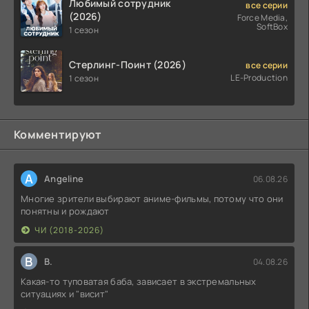
Любимый сотрудник
все серии
(2026)
Force Media,
SoftBox
1 сезон
Стерлинг-Поинт (2026)
все серии
LE-Production
1 сезон
Комментируют
A
Angeline
06.08.26
Многие зрители выбирают аниме-фильмы, потому что они
понятны и рождают
ЧИ (2018-2026)
В
В.
04.08.26
Какая-то туповатая баба, зависает в экстремальных
ситуациях и "висит"