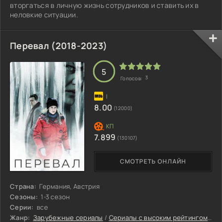
вторгаться в личную жизнь сотрудников и ставить их в
неловкие ситуации.
Перевал (2018-2023)
5
3
Голосов:
8.00
(12000)
7.899
(130107)
СМОТРЕТЬ ОНЛАЙН
Страна:
Германия, Австрия
Сезоны:
1-3 сезон
Серии:
все
Жанр:
Зарубежные сериалы
/
Сериалы с высоким рейтингом
/
Ин