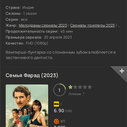
Страна:
Индия
Сезоны:
1 сезон
Серии:
все
Жанр:
Мелодрамы сериалы 2023
/
Сериалы триллеры 2023
/
Сери
Продолжительность серии:
45 мин
Премьера сериала:
20 апреля 2023
Качество:
FHD (1080p)
Вампирша-бунтарка со сломанным зубом влюбляется в
застенчивого дантиста.
Семья Фарад (2023)
1
1
Голосов:
6.90
(100)