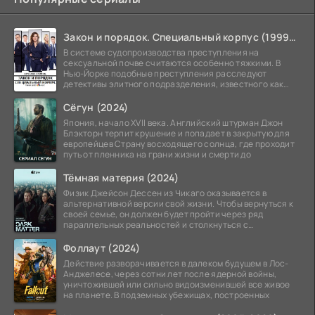
Закон и порядок. Специальный корпус (1999-2026)
В системе судопроизводства преступления на
сексуальной почве считаются особенно тяжкими. В
Нью-Йорке подобные преступления расследуют
детективы элитного подразделения, известного как
Особый отдел.
Сёгун (2024)
Япония, начало XVII века. Английский штурман Джон
Блэкторн терпит крушение и попадает в закрытую для
европейцев Страну восходящего солнца, где проходит
путь от пленника на грани жизни и смерти до
Тёмная материя (2024)
Физик Джейсон Дессен из Чикаго оказывается в
альтернативной версии свой жизни. Чтобы вернуться к
своей семье, он должен будет пройти через ряд
параллельных реальностей и столкнуться с
альтернативной
Фоллаут (2024)
Действие разворачивается в далеком будущем в Лос-
Анджелесе, через сотни лет после ядерной войны,
уничтожившей или сильно видоизменившей все живое
на планете. В подземных убежищах, построенных