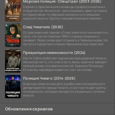
Морская полиция: Спецотдел (2003-2026)
Сериал о приключениях команды профессиональных
спецагентов. Их миссия - расследовать преступления,
которые каким-то образом связаны со служащими
морской пехоты. Группу следователей возглавляет
След Чикатило (2026)
Остросюжетный сериал «След Чикатило» начинается с
того, что после тяжёлых 1990-х страна понемногу
оживает. Люди снова едут отдыхать к Чёрному морю. Но
на пути к курортам путешественников подстерегают
Презумпция невиновности (2024)
Расти Сабич работает окружным прокурором в Чикаго.
Несмотря на то, что у него есть жена, мужчина заводит
тайный роман со своей коллегой, Каролин Полхемус.
Его жизнь переворачивается с ног на голову,
Полиция Чикаго (2014-2026)
В центре сюжета находятся работники полицейского
департамента города Чикаго, в частности две группы
полицейских, которые находятся на разных ступенях
власти.
Обновления сериалов