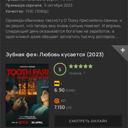
Премьера сериала:
5 октября 2023
Качество:
FHD (1080p)
Однажды обычному таксисту О Тхэку приснились свиньи, и
он решил, что теперь ему очень сильно повезет. И впрямь,
следующий день оказывается богатым на заработок, а
один клиент даже обещает заплатить тысячу долларов,
если О Тхэк отвезёт его в другой город. Польстившись на
такой куш, таксист и подумать не мог, что его пассажир -
убийца, который пытается сбежать из страны.
Зубная фея: Любовь кусается (2023)
5
1
Голосов:
6.90
(3200)
7.150
(40)
СМОТРЕТЬ ОНЛАЙН