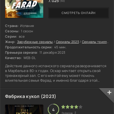
7.025
(50)
СМОТРЕТЬ ОНЛАЙН
Страна:
Испания
Сезоны:
1 сезон
Серии:
все
Жанр:
Зарубежные сериалы
/
Сериалы 2023
/
Сериалы триллеры 2023
Продолжительность серии:
45 мин.
Премьера сериала:
11 декабря 2023
Качество:
WEB-DL
Действие данного испанского сериала разворачивается
в Марбелье в 80-х годах. Оскар мечтает открыть свой
тренажерный зал. С его мечтой ему может помочь
влиятельная семья Фарад, и именно благодаря этой
семье Оскар попал в мир торговли оружия.
Фабрика кукол (2023)
4
2
Голосов: