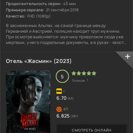
Продолжительность серии:
43 мин
Премьера сериала:
21 сентября 2018
Качество:
FHD (1080p)
В заснеженных Альпах, на самой границе между
Германией и Австрией, полиция находит труп мужчины.
При осмотре выясняется: мужчину приволокли сюда уже
мертвым, у него поддельные документы, а в руках - хвост
из конского волоса. Расследовать загадочное
преступление берутся два детектива из соседствующих
стран. Она - жизнелюбивая немка Элли Стокер, которая
Отель «Жасмин» (2023)
пытается делать свою жуткую работу легко. Он - мрачный
алкоголик Гедеон Винтер, оказавшийся на самом дне
жизни. Вдвоем они включаются в расслед
5
1
Голосов:
6.70
(63)
6.825
(381)
СМОТРЕТЬ ОНЛАЙН