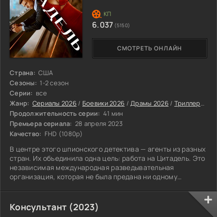
6.037
(5150)
СМОТРЕТЬ ОНЛАЙН
Страна:
США
Сезоны:
1-2 сезон
Серии:
все
Жанр:
Сериалы 2026
/
Боевики 2026
/
Драмы 2026
/
Триллеры 2026
Продолжительность серии:
41 мин
Премьера сериала:
28 апреля 2023
Качество:
FHD (1080p)
В центре этого шпионского детектива — агенты из разных
стран. Их объединила одна цель: работа на Цитадель. Это
независимая международная разведывательная
организация, которая не была предана ни одному
государству. Зачем её создали? Чтобы оберегать людей
на Земле.
Консультант (2023)