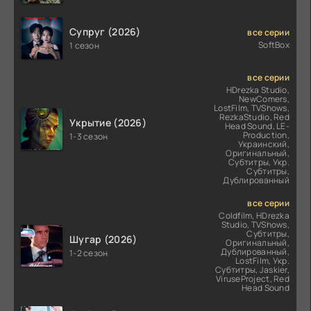
Супруг (2026)
все серии
SoftBox
1 сезон
все серии
HDrezka Studio,
NewComers,
LostFilm, TVShows,
RezkaStudio, Red
Укрытие (2026)
Head Sound, LE-
Production,
1-3 сезон
Украинский,
Оригинальный,
Субтитры, Укр.
Субтитры,
Дублированный
все серии
Coldfilm, HDrezka
Studio, TVShows,
Субтитры,
Шугар (2026)
Оригинальный,
Дублированный,
1-2 сезон
LostFilm, Укр.
Субтитры, Jaskier,
ViruseProject, Red
Head Sound