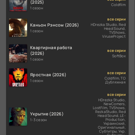
(2025)
Coldfilm
1 сезон
все серии
Каньон Рэнсом (2026)
HDrezka Studio, Red
Head Sound,
1 сезон
TVShows,
ViruseProject
Квартирная работа
все серии
(2026)
SoftBox
1 сезон
все серии
Яростная (2026)
Coldfilm, ТО
1 сезон
Дубляжная
все серии
HDrezka Studio,
NewComers,
LostFilm, TVShows,
RezkaStudio, Red
Укрытие (2026)
Head Sound, LE-
Production,
1-3 сезон
Украинский,
Оригинальный,
Субтитры, Укр.