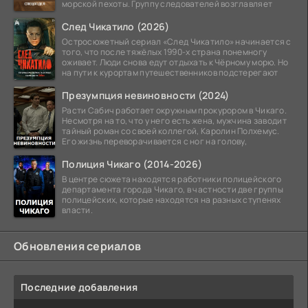
морской пехоты. Группу следователей возглавляет
След Чикатило (2026)
Остросюжетный сериал «След Чикатило» начинается с
того, что после тяжёлых 1990-х страна понемногу
оживает. Люди снова едут отдыхать к Чёрному морю. Но
на пути к курортам путешественников подстерегают
Презумпция невиновности (2024)
Расти Сабич работает окружным прокурором в Чикаго.
Несмотря на то, что у него есть жена, мужчина заводит
тайный роман со своей коллегой, Каролин Полхемус.
Его жизнь переворачивается с ног на голову,
Полиция Чикаго (2014-2026)
В центре сюжета находятся работники полицейского
департамента города Чикаго, в частности две группы
полицейских, которые находятся на разных ступенях
власти.
Обновления сериалов
Последние добавления