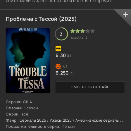
они оказались здесь не по своей воле. В это время в
соседнем городке бывший полицейский Тим Джеймисон
пытается начать новую жизнь. Но вскоре его с Люком
пути пересекаются. Институт интересует только
Проблема с Тессой (2025)
сверхъестественный дар детей, а на доброту и ум Люка
здесь никто не обращает внимания. Однако именно эти
качества помогут ему бороться за сво
3
2
Голосов:
6.30
(6)
6.250
(4)
СМОТРЕТЬ ОНЛАЙН
Страна:
США
Сезоны:
1 сезон
Серии:
все
Жанр:
Сериалы 2025
/
Ужасы 2025
/
Американские сериалы
/
Инт
Продолжительность серии:
45 мин