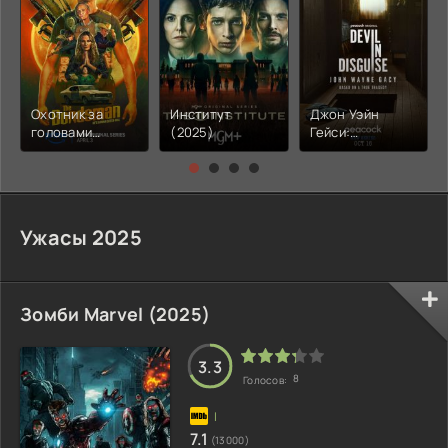
Охотник за
Институт
Джон Уэйн
головами
(2025)
Гейси:
(2025)
Замаскированный
дьявол (2025)
Ужасы 2025
Зомби Marvel (2025)
3.3
8
Голосов:
7.1
(13000)