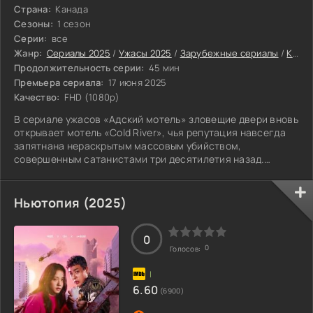
Страна:
Канада
Сезоны:
1 сезон
Серии:
все
Жанр:
Сериалы 2025
/
Ужасы 2025
/
Зарубежные сериалы
/
Канадские сериалы
Продолжительность серии:
45 мин
Премьера сериала:
17 июня 2025
Качество:
FHD (1080p)
В сериале ужасов «Адский мотель» зловещие двери вновь
открывает мотель «Cold River», чья репутация навсегда
запятнана нераскрытым массовым убийством,
совершенным сатанистами три десятилетия назад.
Десять гостей, движимые любопытством.
Ньютопия (2025)
0
0
Голосов:
6.60
(6900)