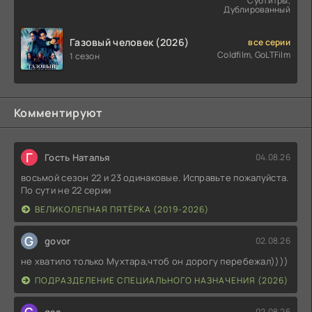
Субтитры,
Дублированный
Газовый человек (2026)
все серии
Coldfilm, GoLTFilm
1 сезон
Комментируют
Г
Гость Наталья
04.08.26
восьмой сезон 22 и 23 одинаковые. Исправьте пожалуйста.
По сути не 22 серии
ВЕЛИКОЛЕПНАЯ ПЯТЁРКА (2019-2026)
G
govor
02.08.26
не хватило только Мухтара,чтоб он дорогу перебежал))))
ПОДРАЗДЕЛЕНИЕ СПЕЦИАЛЬНОГО НАЗНАЧЕНИЯ (2026)
G
gaa
02.08.26