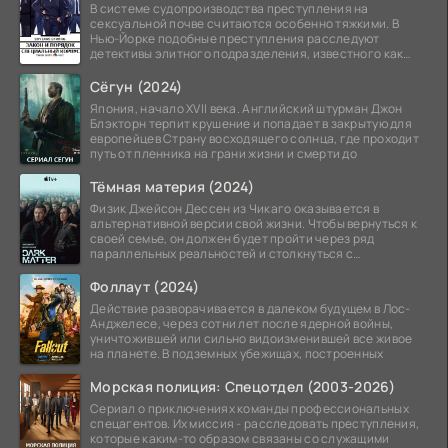
В системе судопроизводства преступления на
сексуальной почве считаются особенно тяжкими. В
Нью-Йорке подобные преступления расследуют
детективы элитного подразделения, известного как
Особый отдел.
Сёгун (2024)
Япония, начало XVII века. Английский штурман Джон
Блэкторн терпит крушение и попадает в закрытую для
европейцев Страну восходящего солнца, где проходит
путь от пленника на грани жизни и смерти до
Тёмная материя (2024)
Физик Джейсон Дессен из Чикаго оказывается в
альтернативной версии свой жизни. Чтобы вернуться к
своей семье, он должен будет пройти через ряд
параллельных реальностей и столкнуться с
альтернативной
Фоллаут (2024)
Действие разворачивается в далеком будущем в Лос-
Анджелесе, через сотни лет после ядерной войны,
уничтожившей или сильно видоизменившей все живое
на планете. В подземных убежищах, построенных
Морская полиция: Спецотдел (2003-2026)
Сериал о приключениях команды профессиональных
спецагентов. Их миссия - расследовать преступления,
которые каким-то образом связаны со служащими