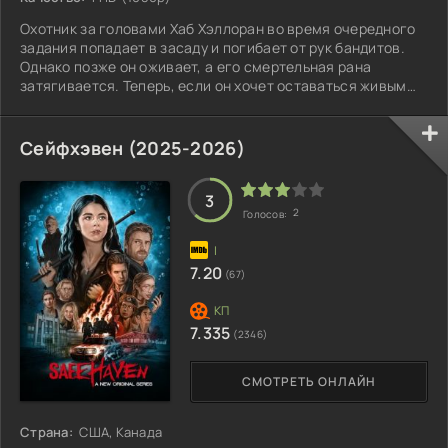
Охотник за головами Хаб Хэллоран во время очередного
задания попадает в засаду и погибает от рук бандитов.
Однако позже он оживает, а его смертельная рана
затягивается. Теперь, если он хочет оставаться живым
среди людей, Хабу придётся работать на компанию
самого дьявола и продолжать заниматься своим
ремеслом. Правда, ловить придётся демонов, которые
Сейфхэвен (2025-2026)
сбежали из адской тюрьмы.
3
2
Голосов:
7.20
(67)
7.335
(2346)
СМОТРЕТЬ ОНЛАЙН
Страна:
США, Канада