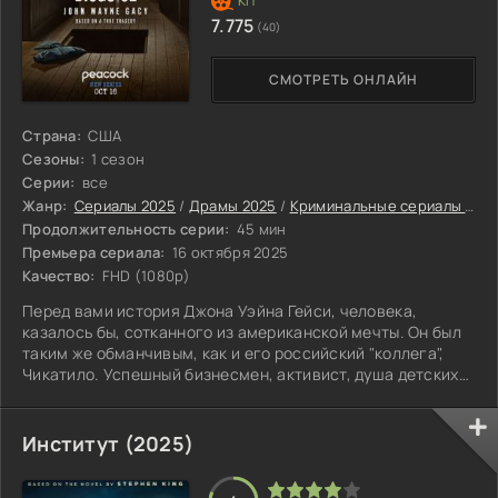
7.775
(40)
СМОТРЕТЬ ОНЛАЙН
Страна:
США
Сезоны:
1 сезон
Серии:
все
Жанр:
Сериалы 2025
/
Драмы 2025
/
Криминальные сериалы 2025
Продолжительность серии:
45 мин
Премьера сериала:
16 октября 2025
Качество:
FHD (1080p)
Перед вами история Джона Уэйна Гейси, человека,
казалось бы, сотканного из американской мечты. Он был
таким же обманчивым, как и его российский "коллега",
Чикатило. Успешный бизнесмен, активист, душа детских
праздников в образе клоуна Пого – таким его знали
соседи.
Институт (2025)