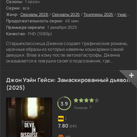
Сезоны:
1 сезон
Серии:
все
Жанр:
Сериалы 2026
/
Сериалы 2025
/
Триллеры 2025
/
Ужасы 2025
Продолжительность серии:
45 мин.
Премьера сериала:
1 декабря 2025
Качество:
FHD (1080p)
Старшеклассница Дженна создает графические романы,
мрачные образы из которых навеяны кошмарами самой
девушки. Впав в кому после автокатастрофы, Дженна
оказывается в ловушке своего подсознания, где
смертельная опасность подстерегает на каждому шагу.
Джон Уэйн Гейси: Замаскированный дьявол
(2025)
3.9
7
Голосов:
7.80
(291)