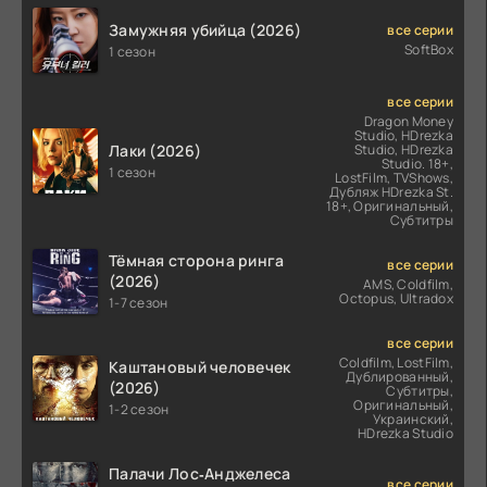
Замужняя убийца (2026)
все серии
SoftBox
1 сезон
все серии
Dragon Money
Studio, HDrezka
Лаки (2026)
Studio, HDrezka
Studio. 18+,
1 сезон
LostFilm, TVShows,
Дубляж HDrezka St.
18+, Оригинальный,
Субтитры
Тёмная сторона ринга
все серии
(2026)
AMS, Coldfilm,
Octopus, Ultradox
1-7 сезон
все серии
Coldfilm, LostFilm,
Каштановый человечек
Дублированный,
(2026)
Субтитры,
Оригинальный,
1-2 сезон
Украинский,
HDrezka Studio
Палачи Лос‑Анджелеса
все серии