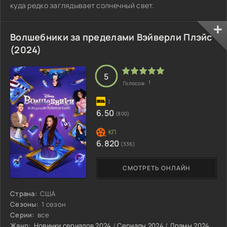
куда редко заглядывает солнечный свет.
Волшебники за пределами Вэйверли Плэйс
(2024)
5
1
Голосов:
6.50
(800)
6.820
(336)
СМОТРЕТЬ ОНЛАЙН
Страна:
США
Сезоны:
1 сезон
Серии:
все
Жанр:
Новинки сериалов 2024
/
Сериалы 2024
/
Драмы 2024
/
Ком