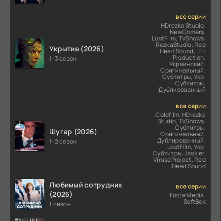
все серии
HDrezka Studio,
NewComers,
LostFilm, TVShows,
RezkaStudio, Red
Укрытие (2026)
Head Sound, LE-
Production,
1-3 сезон
Украинский,
Оригинальный,
Субтитры, Укр.
Субтитры,
Дублированный
все серии
Coldfilm, HDrezka
Studio, TVShows,
Субтитры,
Шугар (2026)
Оригинальный,
Дублированный,
1-2 сезон
LostFilm, Укр.
Субтитры, Jaskier,
ViruseProject, Red
Head Sound
Любимый сотрудник
все серии
(2026)
Force Media,
SoftBox
1 сезон