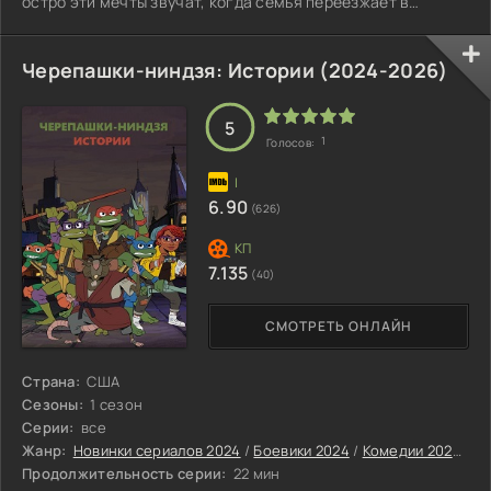
остро эти мечты звучат, когда семья переезжает в
уединённую горную деревушку Рио Виво.
Черепашки-ниндзя: Истории (2024-2026)
5
1
Голосов:
6.90
(626)
7.135
(40)
СМОТРЕТЬ ОНЛАЙН
Страна:
США
Сезоны:
1 сезон
Серии:
все
Жанр:
Новинки сериалов 2024
/
Боевики 2024
/
Комедии 2024
/
Пр
Продолжительность серии:
22 мин