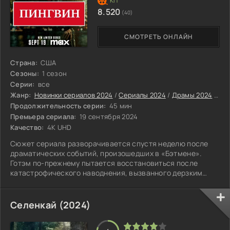
8.520
(40)
СМОТРЕТЬ ОНЛАЙН
Страна:
США
Сезоны:
1 сезон
Серии:
все
Жанр:
Новинки сериалов 2024
/
Сериалы 2024
/
Драмы 2024
/
Кри
Продолжительность серии:
45 мин
Премьера сериала:
19 сентября 2024
Качество:
4K UHD
Сюжет сериала разворачивается спустя неделю после
драматических событий, произошедших в «Бэтмене».
Готэм по-прежнему пытается восстановиться после
катастрофического наводнения, вызванного дерзким
преступником Загадочником.
Селенкай (2024)