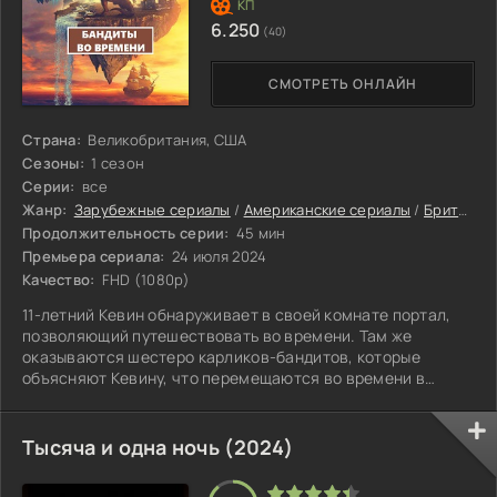
6.250
(40)
СМОТРЕТЬ ОНЛАЙН
Страна:
Великобритания, США
Сезоны:
1 сезон
Серии:
все
Жанр:
Зарубежные сериалы
/
Американские сериалы
/
Британские сериалы
Продолжительность серии:
45 мин
Премьера сериала:
24 июля 2024
Качество:
FHD (1080p)
11-летний Кевин обнаруживает в своей комнате портал,
позволяющий путешествовать во времени. Там же
оказываются шестеро карликов-бандитов, которые
объясняют Кевину, что перемещаются во времени в
поисках сокровищ с помощью карты с указанием таких
временных порталов. Поскольку бандитов преследует дух
Верховного существа, они вынуждены бежать, прихватив
Тысяча и одна ночь (2024)
с собой мальчика.