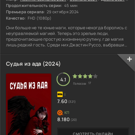
Продолжительность серии:
45 мин
Премьера сериала:
29 октября 2024
Качество:
FHD (1080p)
Они больше не те юные маги, которые некогда боролись с
неуправляемой магией. Теперь это зрелые люди,
предпочитающие простую жизненную рутину, где магия
лишь редкий гость. Среди них Джастин Руссо, выбравший
отказаться от привилегий волшебного мира.
Судья из ада (2024)
4.1
17
Голосов:
7.60
(321)
8.180
(20)
СМОТРЕТЬ ОНЛАЙН