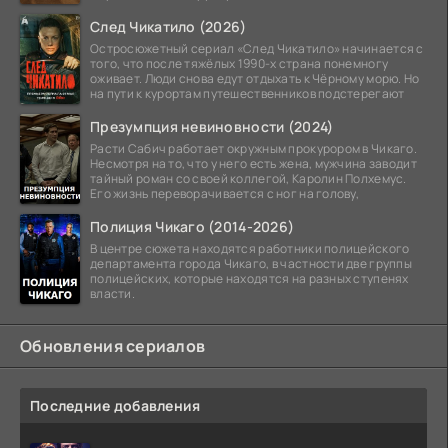
След Чикатило (2026)
Остросюжетный сериал «След Чикатило» начинается с
того, что после тяжёлых 1990-х страна понемногу
оживает. Люди снова едут отдыхать к Чёрному морю. Но
на пути к курортам путешественников подстерегают
Презумпция невиновности (2024)
Расти Сабич работает окружным прокурором в Чикаго.
Несмотря на то, что у него есть жена, мужчина заводит
тайный роман со своей коллегой, Каролин Полхемус.
Его жизнь переворачивается с ног на голову,
Полиция Чикаго (2014-2026)
В центре сюжета находятся работники полицейского
департамента города Чикаго, в частности две группы
полицейских, которые находятся на разных ступенях
власти.
Обновления сериалов
Последние добавления