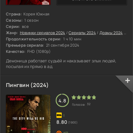
Страна:
Корея Южная
Сезоны:
1 сезон
Серии:
все
Жанр:
Новинки сериалов 2024
/
Сериалы 2024
/
Драмы 2024
/
Кри
Продолжительность серии:
1 ч 10 мин
Премьера сериала:
21 сентября 2024
Качество:
FHD (1080p)
Демоница работает судьёй и наказывает злых людей,
посылая их прямо в ад.
Пингвин (2024)
4.8
32
Голосов:
8.80
(1900)