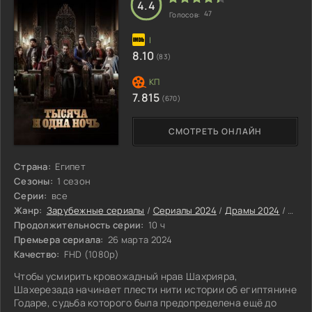
4.4
47
Голосов:
8.10
(83)
7.815
(670)
СМОТРЕТЬ ОНЛАЙН
Страна:
Египет
Сезоны:
1 сезон
Серии:
все
Жанр:
Зарубежные сериалы
/
Сериалы 2024
/
Драмы 2024
/
Фэнт
Продолжительность серии:
10 ч
Премьера сериала:
26 марта 2024
Качество:
FHD (1080p)
Чтобы усмирить кровожадный нрав Шахрияра,
Шахерезада начинает плести нити истории об египтянине
Годаре, судьба которого была предопределена ещё до