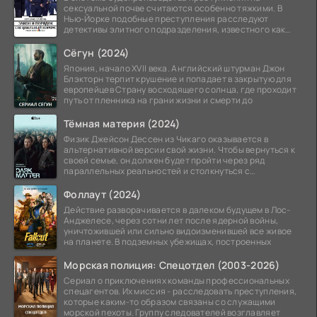
сексуальной почве считаются особенно тяжкими. В
Нью-Йорке подобные преступления расследуют
детективы элитного подразделения, известного как
Особый отдел.
Сёгун (2024)
Япония, начало XVII века. Английский штурман Джон
Блэкторн терпит крушение и попадает в закрытую для
европейцев Страну восходящего солнца, где проходит
путь от пленника на грани жизни и смерти до
Тёмная материя (2024)
Физик Джейсон Дессен из Чикаго оказывается в
альтернативной версии свой жизни. Чтобы вернуться к
своей семье, он должен будет пройти через ряд
параллельных реальностей и столкнуться с
альтернативной
Фоллаут (2024)
Действие разворачивается в далеком будущем в Лос-
Анджелесе, через сотни лет после ядерной войны,
уничтожившей или сильно видоизменившей все живое
на планете. В подземных убежищах, построенных
Морская полиция: Спецотдел (2003-2026)
Сериал о приключениях команды профессиональных
спецагентов. Их миссия - расследовать преступления,
которые каким-то образом связаны со служащими
морской пехоты. Группу следователей возглавляет