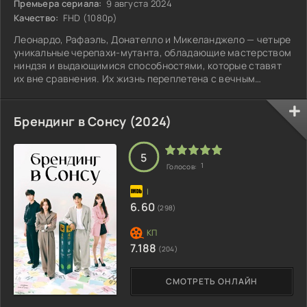
Премьера сериала:
9 августа 2024
Качество:
FHD (1080p)
Леонардо, Рафаэль, Донателло и Микеланджело — четыре
уникальные черепахи-мутанта, обладающие мастерством
ниндзя и выдающимися способностями, которые ставят
их вне сравнения. Их жизнь переплетена с вечным
стремлением к справедливости и наполнена
захватывающими приключениями.
Брендинг в Сонсу (2024)
5
1
Голосов:
6.60
(298)
7.188
(204)
СМОТРЕТЬ ОНЛАЙН