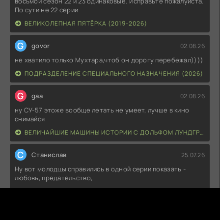
восьмой сезон 22 и 23 одинаковые. Исправьте пожалуйста.
По сути не 22 серии
ВЕЛИКОЛЕПНАЯ ПЯТЁРКА (2019-2026)
G
govor
02.08.26
не хватило только Мухтара,чтоб он дорогу перебежал))))
ПОДРАЗДЕЛЕНИЕ СПЕЦИАЛЬНОГО НАЗНАЧЕНИЯ (2026)
G
gaa
02.08.26
ну СУ-57 этоже вообще летать не умеет, лучше в кино
снимайся
ВЕЛИЧАЙШИЕ МАШИНЫ ИСТОРИИ С ДОЛЬФОМ ЛУНДГРЕНОМ (2026)
С
Станислав
25.07.26
Ну вот молодцы справились в одной серии показать -
любовь, предательство,
ЭПИКРИЗ (2026)