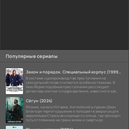
Популярные сериалы
Закон и порядок. Специальный корпус (1999-2026)
В системе судопроизводства преступления на
сексуальной почве считаются особенно тяжкими. В
Нью-Йорке подобные преступления расследуют
детективы элитного подразделения, известного как
Особый отдел.
Сёгун (2024)
Япония, начало XVII века. Английский штурман Джон
Блэкторн терпит крушение и попадает в закрытую для
европейцев Страну восходящего солнца, где проходит
путь от пленника на грани жизни и смерти до