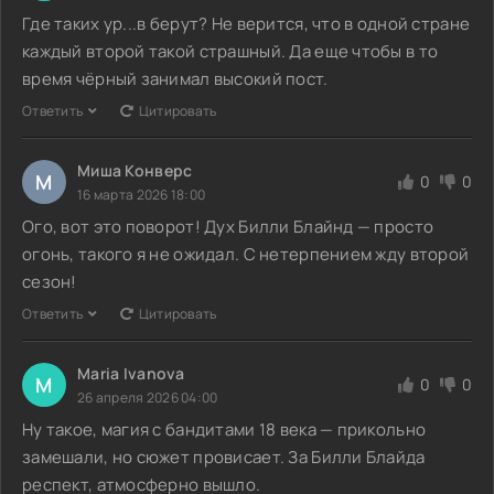
Где таких ур...в берут? Не верится, что в одной стране
каждый второй такой страшный. Да еще чтобы в то
время чёрный занимал высокий пост.
Ответить
Цитировать
Миша Конверс
М
0
0
16 марта 2026 18:00
Ого, вот это поворот! Дух Билли Блайнд — просто
огонь, такого я не ожидал. С нетерпением жду второй
сезон!
Ответить
Цитировать
Maria Ivanova
M
0
0
26 апреля 2026 04:00
Ну такое, магия с бандитами 18 века — прикольно
замешали, но сюжет провисает. За Билли Блайда
респект, атмосферно вышло.