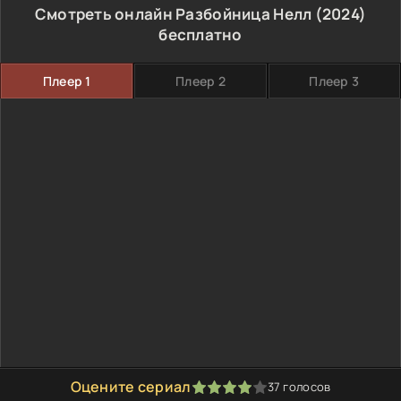
Смотреть онлайн Разбойница Нелл (2024)
бесплатно
Плеер 1
Плеер 2
Плеер 3
Оцените сериал
37
голосов
80
1
2
3
4
5