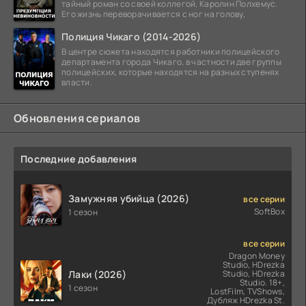
тайный роман со своей коллегой, Каролин Полхемус.
Его жизнь переворачивается с ног на голову,
Полиция Чикаго (2014-2026)
В центре сюжета находятся работники полицейского
департамента города Чикаго, в частности две группы
полицейских, которые находятся на разных ступенях
власти.
Обновления сериалов
Последние добавления
Замужняя убийца (2026)
все серии
SoftBox
1 сезон
все серии
Dragon Money
Studio, HDrezka
Лаки (2026)
Studio, HDrezka
Studio. 18+,
1 сезон
LostFilm, TVShows,
Дубляж HDrezka St.