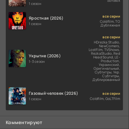
SoftBox
1 сезон
все серии
Яростная (2026)
Coldfilm, ТО
1 сезон
Дубляжная
все серии
HDrezka Studio,
NewComers,
LostFilm, TVShows,
RezkaStudio, Red
Укрытие (2026)
Head Sound, LE-
Production,
1-3 сезон
Украинский,
Оригинальный,
Субтитры, Укр.
Субтитры,
Дублированный
Газовый человек (2026)
все серии
Coldfilm, GoLTFilm
1 сезон
Комментируют