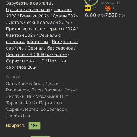
Зарубежные сериалы
/
37
Голосов:
Британские сериалы
/
Сериалы
6.80
7.520
2024
/
Боевики 2024
/
Драмы 2024
(370)
(40)
/
Исторические сериалы 2024
/
Приключенческие сериалы 2024
/
Фэнтези 2024
/
Сериалы с
высоким рейтингом
/
Интересные
сериалы
/
Сериалы без сезонов
/
Сериалы в HD 1080 качестве
/
Сериалы в 4K UHD
/
Новинки
сериалов 2024
Актеры:
Элис Кремелберг, Джоэли
Ричардсон, Луиза Харланд, Фрэнк
Диллэйн, Ник Мохаммед, Пип
Торренс, Крэйг Паркинсон,
Эдриан Лестер, Бо Брагасон,
Джейк Данн
Возраст:
18+