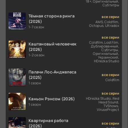
18+, Оригинальный,
Субтитры
Тёмная сторона ринга
все серии
(2026)
AMS, Coldfilm,
Octopus, Ultradox
1-7 сезон
все серии
Coldfilm, LostFilm,
Каштановый человечек
Дублированный,
(2026)
Субтитры,
Оригинальный,
1-2 сезон
Украинский,
HDrezka Studio
Палачи Лос‑Анджелеса
все серии
(2025)
Coldfilm
1 сезон
все серии
Каньон Рэнсом (2026)
HDrezka Studio, Red
Head Sound,
1 сезон
TVShows,
ViruseProject
Квартирная работа
все серии
(2026)