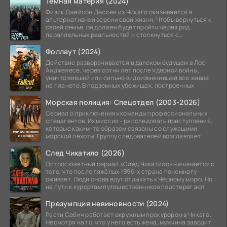
Тёмная материя (2024)
Физик Джейсон Дессен из Чикаго оказывается в
альтернативной версии свой жизни. Чтобы вернуться к
своей семье, он должен будет пройти через ряд
параллельных реальностей и столкнуться с
альтернативной
Фоллаут (2024)
Действие разворачивается в далеком будущем в Лос-
Анджелесе, через сотни лет после ядерной войны,
уничтожившей или сильно видоизменившей все живое
на планете. В подземных убежищах, построенных
Морская полиция: Спецотдел (2003-2026)
Сериал о приключениях команды профессиональных
спецагентов. Их миссия - расследовать преступления,
которые каким-то образом связаны со служащими
морской пехоты. Группу следователей возглавляет
След Чикатило (2026)
Остросюжетный сериал «След Чикатило» начинается с
того, что после тяжёлых 1990-х страна понемногу
оживает. Люди снова едут отдыхать к Чёрному морю. Но
на пути к курортам путешественников подстерегают
Презумпция невиновности (2024)
Расти Сабич работает окружным прокурором в Чикаго.
Несмотря на то, что у него есть жена, мужчина заводит