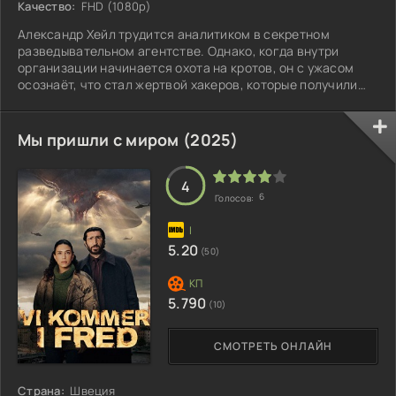
Качество:
FHD (1080p)
Александр Хейл трудится аналитиком в секретном
разведывательном агентстве. Однако, когда внутри
организации начинается охота на кротов, он с ужасом
осознаёт, что стал жертвой хакеров, которые получили
доступ к его сознанию. Теперь они могут видеть и
слышать всё, что воспринимает он сам. Александр
оказывается в отчаянной ситуации: агентство
Мы пришли с миром (2025)
настойчиво ищет предателя, а хакеры в любой момент
могут его разоблачить или манипулировать им. Ему
приходится сохранять видимость нормальной работы,
4
6
Голосов:
5.20
(50)
5.790
(10)
СМОТРЕТЬ ОНЛАЙН
Страна:
Швеция