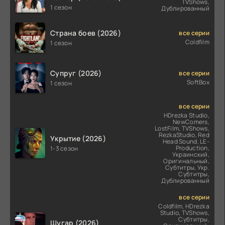
TVShows,
1 сезон
Дублированный
Страна боев (2026)
все серии
Coldfilm
1 сезон
Супруг (2026)
все серии
SoftBox
1 сезон
все серии
HDrezka Studio,
NewComers,
LostFilm, TVShows,
RezkaStudio, Red
Укрытие (2026)
Head Sound, LE-
Production,
1-3 сезон
Украинский,
Оригинальный,
Субтитры, Укр.
Субтитры,
Дублированный
все серии
Coldfilm, HDrezka
Studio, TVShows,
Субтитры,
Шугар (2026)