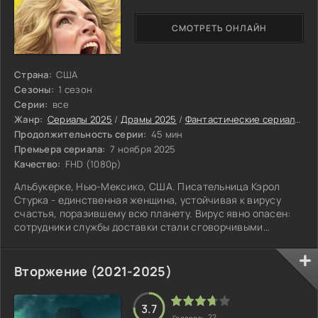
СМОТРЕТЬ ОНЛАЙН
Страна:
США
Сезоны:
1 сезон
Серии:
все
Жанр:
Сериалы 2025
/
Драмы 2025
/
Фантастические сериалы 2025
Продолжительность серии:
45 мин
Премьера сериала:
7 ноября 2025
Качество:
FHD (1080p)
Альбукерке, Нью-Мексико, США. Писательница Кэрол
Стурка - единственная женщина, устойчивая к вирусу
счастья, поразившему всю планету. Вирус явно опасен:
сотрудники службы доставки стали сговорчивыми
настолько, что готовы раздобыть базуку и даже танк, а в
городе постоянно что-то горит. Вечно несчастной Кэрол
предстоит спасти мир от счастья.
Вторжение (2021-2025)
3.7
22
Голосов: