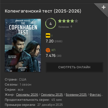
повествования – не супергерои, а Псы Войны – Хатут
Заразэ – элитный орден, веками охраняющий секреты
Ваканды, путешествуя по миру в поисках опасного
Копенгагенский тест (2025-2026)
вибраниума.
4
6
Голосов:
7.20
(2500)
7.476
(20)
СМОТРЕТЬ ОНЛАЙН
Страна:
США
Сезоны:
1 сезон
Серии:
все
Жанр:
Сериалы 2026
/
Сериалы 2025
/
Боевики 2025
/
Фантастические сериалы 2025
Продолжительность серии:
45 мин
Премьера сериала:
27 декабря 2025