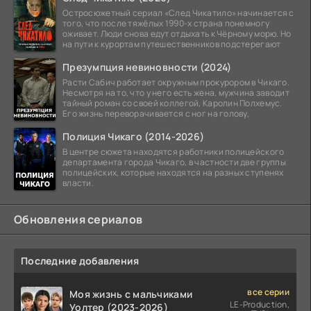
Остросюжетный сериал «След Чикатило» начинается с
того, что после тяжёлых 1990-х страна понемногу
оживает. Люди снова едут отдыхать к Чёрному морю. Но
на пути к курортам путешественников подстерегают
Презумпция невиновности (2024)
Расти Сабич работает окружным прокурором в Чикаго.
Несмотря на то, что у него есть жена, мужчина заводит
тайный роман со своей коллегой, Каролин Полхемус.
Его жизнь переворачивается с ног на голову,
Полиция Чикаго (2014-2026)
В центре сюжета находятся работники полицейского
департамента города Чикаго, в частности две группы
полицейских, которые находятся на разных ступенях
власти.
Обновления сериалов
Последние добавления
все серии
Моя жизнь с мальчиками
LE-Production,
Уолтер (2023-2026)