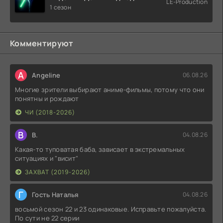
LE-Production
(2026)
1 сезон
Комментируют
A
Angeline
06.08.26
Многие зрители выбирают аниме-фильмы, потому что они
понятны и рождают
ЧИ (2018-2026)
В
В.
04.08.26
Какая-то туповатая баба, зависает в экстремальных
ситуациях и "висит"
ЗАХВАТ (2019-2026)
Г
Гость Наталья
04.08.26
восьмой сезон 22 и 23 одинаковые. Исправьте пожалуйста.
По сути не 22 серии