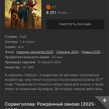
8.011
(194900)
СМОТРЕТЬ ОНЛАЙН
Страна:
США
Сезоны:
1-2 сезон
Серии:
все
Жанр:
Новинки сериалов 2025
/
Сериалы 2025
/
Драмы 2025
/
Бое
Продолжительность серии:
45 мин
Премьера сериала:
10 апреля 2024
Качество:
4K UHD
В сериале «Fallout», созданном по мотивам популярной
видеоигры, мир лежит в руинах после ядерной войны 2077
года. Поверхность планеты непригодна для жизни, и люди
живут в подземных бункерах. Во втором сезоне действие
переносится в Нью-Вегас. В первом сезоне Люси
МакЛин, выросшая в Убежище 33, покидает безопасное
место, чтобы найти похищенного отца. Она еще не
Сорвиголова: Рожденный заново (2025-
осознает, какую роль он сыграл в трагедии мира. Ее