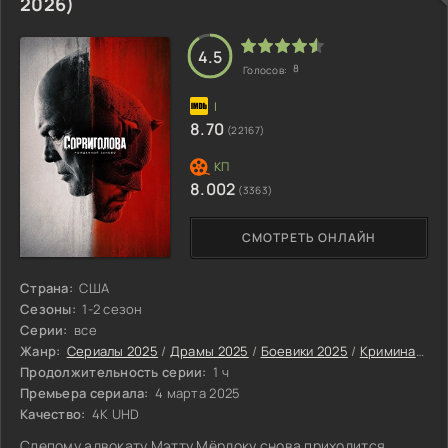
2026)
союзником становится Купер Говард, Гуль, бывший актер,
выживший в условиях радиации
4.5
8
Голосов:
8.70
(22167)
8.002
(3363)
СМОТРЕТЬ ОНЛАЙН
Страна:
США
Сезоны:
1-2 сезон
Серии:
все
Жанр:
Сериалы 2025
/
Драмы 2025
/
Боевики 2025
/
Криминальные сериалы 2025
Продолжительность серии:
1 ч
Премьера сериала:
4 марта 2025
Качество:
4K UHD
Слепому адвокату Мэтту Мёрдоку снова приходится