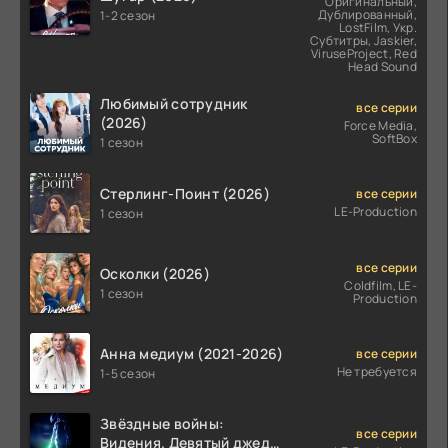
Оригинальный,
Дублированный,
1-2 сезон
LostFilm, Укр.
Субтитры, Jaskier,
ViruseProject, Red
Head Sound
Любимый сотрудник
все серии
(2026)
Force Media,
SoftBox
1 сезон
Стерлинг-Поинт (2026)
все серии
LE-Production
1 сезон
все серии
Осколки (2026)
Coldfilm, LE-
1 сезон
Production
Анна медиум (2021-2026)
все серии
Не требуется
1-5 сезон
Звёздные войны:
все серии
Видения. Девятый джедай