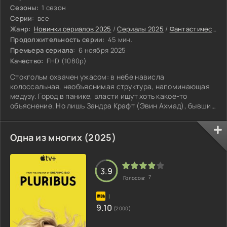
Сезоны:
1 сезон
Серии:
все
Жанр:
Новинки сериалов 2025
/
Сериалы 2025
/
Фантастические сериалы 2025
Продолжительность серии:
45 мин.
Премьера сериала:
6 ноября 2025
Качество:
FHD (1080p)
Стокгольм охвачен ужасом: в небе нависла
колоссальная, необъяснимая структура, напоминающая
медузу. Город в панике, власти ищут хоть какое-то
объяснение. Но лишь Зандра Крафт (Эвин Ахмад), бывший
специалист по небесным объектам, а ныне – эксперт по
борьбе с вредителями, замечает нечто странное.
Таинственные грибы, пробивающиеся сквозь
Одна из многих (2025)
канализацию Стокгольма, кажутся ей подозрительно
связанными с небесным гостем. Её интуиция не подводит:
эти грибы – ключ к разгадке. Зандра не подозревает, что
3.9
её
7
Голосов:
9.10
(2000)