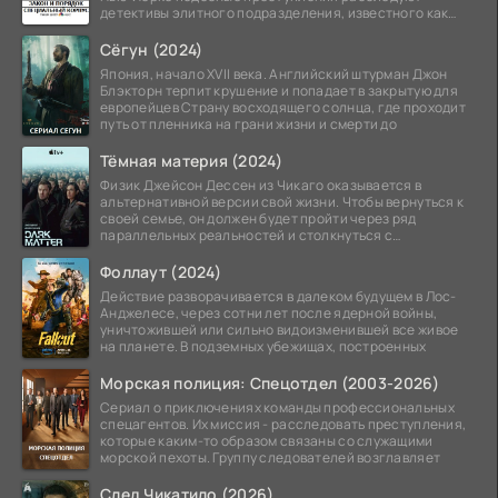
детективы элитного подразделения, известного как
Особый отдел.
Сёгун (2024)
Япония, начало XVII века. Английский штурман Джон
Блэкторн терпит крушение и попадает в закрытую для
европейцев Страну восходящего солнца, где проходит
путь от пленника на грани жизни и смерти до
Тёмная материя (2024)
Физик Джейсон Дессен из Чикаго оказывается в
альтернативной версии свой жизни. Чтобы вернуться к
своей семье, он должен будет пройти через ряд
параллельных реальностей и столкнуться с
альтернативной
Фоллаут (2024)
Действие разворачивается в далеком будущем в Лос-
Анджелесе, через сотни лет после ядерной войны,
уничтожившей или сильно видоизменившей все живое
на планете. В подземных убежищах, построенных
Морская полиция: Спецотдел (2003-2026)
Сериал о приключениях команды профессиональных
спецагентов. Их миссия - расследовать преступления,
которые каким-то образом связаны со служащими
морской пехоты. Группу следователей возглавляет
След Чикатило (2026)