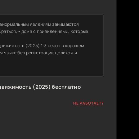
аранормальным явлениям занимаются
браться, - дома с привидениями, которые
вижимость (2025) 1-3 сезон в хорошем
ом языке без регистрации целиком и
движимость (2025) бесплатно
НЕ РАБОТАЕТ?