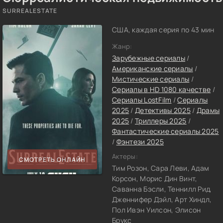
SURREALESTATE
США, каждая серия по 43 мин
Жанр:
Зарубежные сериалы
/
Американские сериалы
/
Мистические сериалы
/
Сериалы в HD 1080 качестве
/
Сериалы LostFilm
/
Сериалы
2025
/
Детективы 2025
/
Драмы
2025
/
Триллеры 2025
/
Фантастические сериалы 2025
/
Фэнтези 2025
Актеры:
СМОТРЕТЬ ОНЛАЙН
Тим Розон, Сара Леви, Адам
Корсон, Морис Дин Винт,
Саванна Бэсли, Теннилл Рид,
Дженнифер Дэйл, Арт Хиндл,
Пол Ивэн Уилсон, Элисон
Брукс