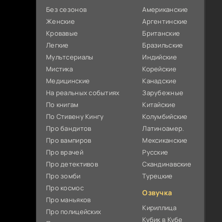
Без сезонов
Американские
Женские
Аргентинские
Кровавые
Британские
Легкие
Бразильские
Мультсериалы
Индийские
Мистика
Корейские
Медицинские
Канадские
На реальных событиях
Зарубежные
По книгам
Китайские
По Стивену Кингу
Колумбийские
Про бандитов
Латиноамер.
Про вампиров
Мексиканские
Про врачей
Русские
Про детективов
Скандинавские
Про зомби
Турецкие
Про космос
Озвучка
Про маньяков
Кириллица
Про полицейских
Кубик в Кубе