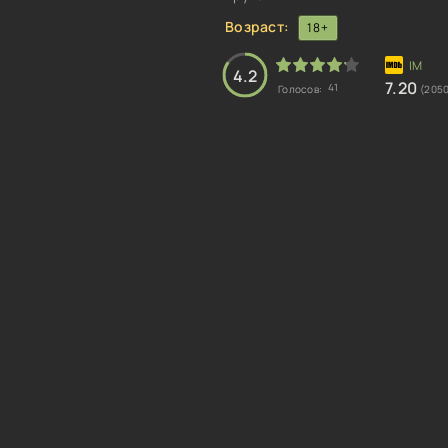
Возраст:
18+
4.2
7.20
41
Голосов:
(205