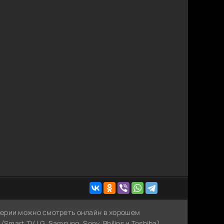
ерии можно смотреть онлайн в хорошем
mart TV LG, Samsung, Sony, Philips и Toshiba),