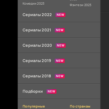
Комедии 2023
Фэнтези 2023
Сериалы 2022
Сериалы 2021
Сериалы 2020
Сериалы 2019
Сериалы 2018
Подборки
Популярные
По странам