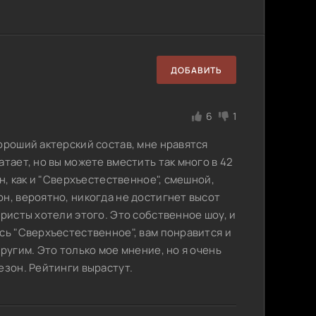
ДОБАВИТЬ
6
1
ороший актерский состав, мне нравятся
тает, но вы можете вместить так много в 42
он, как и "Сверхъестественное", смешной,
н, вероятно, никогда не достигнет высот
аристы хотели этого. Это собственное шоу, и
сь "Сверхъестественное", вам понравится и
ругим. Это только мое мнение, но я очень
езон. Рейтинги вырастут.