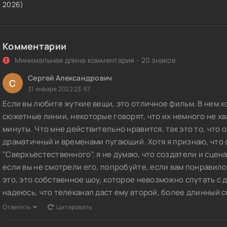
2026)
Комментарии
Минимальная длина комментария - 20 знаков.
Сергей Александрович
С
31 января 2022 23:57
Если вы любите жуткие вещи, это отличное фильм. В нем х
сюжетные линии, некоторые говорят, что их немного не хва
минуты. Что мне действительно нравится, так это то, что 
драматичный и временами пугающий. Хотя я признаю, что о
"Сверхъестественного", я не думаю, что создатели и сцен
если вы не смотрели его, попробуйте, если вам понравило
это, это собственное шоу, которое невозможно спутать с д
надеюсь, что телеканал даст ему второй, более длинный с
Ответить
Цитировать