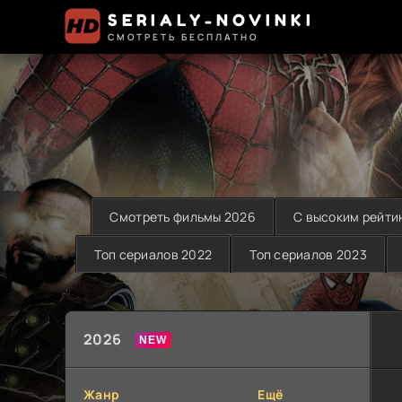
SERIALY-NOVINKI
СМОТРЕТЬ БЕСПЛАТНО
Смотреть фильмы 2026
С высоким рейти
Топ сериалов 2022
Топ сериалов 2023
2026
Жанр
Ещё