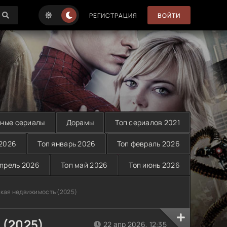
РЕГИСТРАЦИЯ
ВОЙТИ
ные сериалы
Дорамы
Топ сериалов 2021
 2026
Топ январь 2026
Топ февраль 2026
апрель 2026
Топ май 2026
Топ июнь 2026
кая недвижимость (2025)
 (2025)
22 апр 2026, 12:35