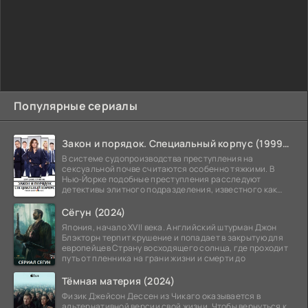
Популярные сериалы
Закон и порядок. Специальный корпус (1999-2026)
В системе судопроизводства преступления на
сексуальной почве считаются особенно тяжкими. В
Нью-Йорке подобные преступления расследуют
детективы элитного подразделения, известного как
Особый отдел.
Сёгун (2024)
Япония, начало XVII века. Английский штурман Джон
Блэкторн терпит крушение и попадает в закрытую для
европейцев Страну восходящего солнца, где проходит
путь от пленника на грани жизни и смерти до
Тёмная материя (2024)
Физик Джейсон Дессен из Чикаго оказывается в
альтернативной версии свой жизни. Чтобы вернуться к