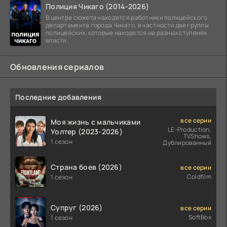
Полиция Чикаго (2014-2026)
В центре сюжета находятся работники полицейского
департамента города Чикаго, в частности две группы
полицейских, которые находятся на разных ступенях
власти.
Обновления сериалов
Последние добавления
все серии
Моя жизнь с мальчиками
LE-Production,
Уолтер (2023-2026)
TVShows,
1 сезон
Дублированный
Страна боев (2026)
все серии
Coldfilm
1 сезон
Супруг (2026)
все серии
SoftBox
1 сезон