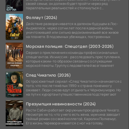
своей семье, он должен будет пройти через ряд
параллельных реальностей и столкнуться с
альтернативной
Фоллаут (2024)
Действие разворачивается в далеком будущем в Лос-
Анджелесе, через сотни лет после ядерной войны,
уничтожившей или сильно видоизменившей все живое
на планете. В подземных убежищах, построенных
Морская полиция: Спецотдел (2003-2026)
Сериал о приключениях команды профессиональных
спецагентов. Их миссия - расследовать преступления,
которые каким-то образом связаны со служащими
морской пехоты. Группу следователей возглавляет
След Чикатило (2026)
Остросюжетный сериал «След Чикатило» начинается с
того, что после тяжёлых 1990-х страна понемногу
оживает. Люди снова едут отдыхать к Чёрному морю. Но
на пути к курортам путешественников подстерегают
Презумпция невиновности (2024)
Расти Сабич работает окружным прокурором в Чикаго.
Несмотря на то, что у него есть жена, мужчина заводит
тайный роман со своей коллегой, Каролин Полхемус.
Его жизнь переворачивается с ног на голову,