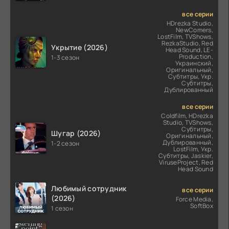
все серии
HDrezka Studio,
NewComers,
LostFilm, TVShows,
RezkaStudio, Red
Укрытие (2026)
Head Sound, LE-
Production,
1-3 сезон
Украинский,
Оригинальный,
Субтитры, Укр.
Субтитры,
Дублированный
все серии
Coldfilm, HDrezka
Studio, TVShows,
Субтитры,
Шугар (2026)
Оригинальный,
Дублированный,
1-2 сезон
LostFilm, Укр.
Субтитры, Jaskier,
ViruseProject, Red
Head Sound
Любимый сотрудник
все серии
(2026)
Force Media,
SoftBox
1 сезон