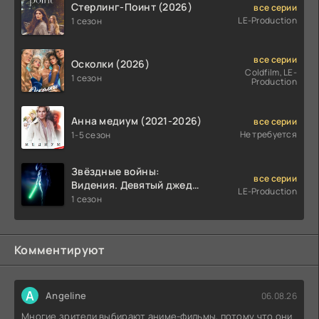
Стерлинг-Поинт (2026)
все серии
LE-Production
1 сезон
все серии
Осколки (2026)
Coldfilm, LE-
1 сезон
Production
Анна медиум (2021-2026)
все серии
Не требуется
1-5 сезон
Звёздные войны:
все серии
Видения. Девятый джедай
LE-Production
(2026)
1 сезон
Комментируют
A
Angeline
06.08.26
Многие зрители выбирают аниме-фильмы, потому что они