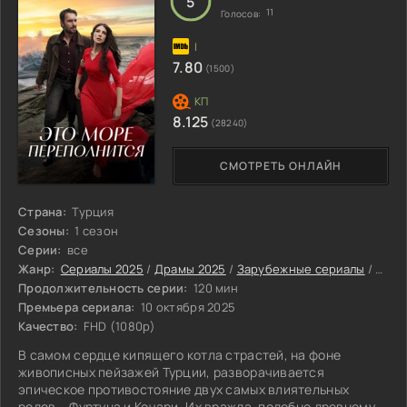
5
11
Голосов:
7.80
(1500)
8.125
(28240)
СМОТРЕТЬ ОНЛАЙН
Страна:
Турция
Сезоны:
1 сезон
Серии:
все
Жанр:
Сериалы 2025
/
Драмы 2025
/
Зарубежные сериалы
/
Туре
Продолжительность серии:
120 мин
Премьера сериала:
10 октября 2025
Качество:
FHD (1080p)
В самом сердце кипящего котла страстей, на фоне
живописных пейзажей Турции, разворачивается
эпическое противостояние двух самых влиятельных
родов – Фуртуна и Кочари. Их вражда, подобно древнему