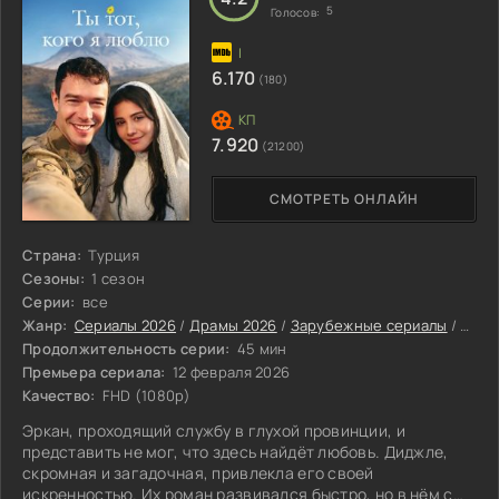
5
Голосов:
6.170
(180)
7.920
(21200)
СМОТРЕТЬ ОНЛАЙН
Страна:
Турция
Сезоны:
1 сезон
Серии:
все
Жанр:
Сериалы 2026
/
Драмы 2026
/
Зарубежные сериалы
/
Туре
Продолжительность серии:
45 мин
Премьера сериала:
12 февраля 2026
Качество:
FHD (1080p)
Эркан, проходящий службу в глухой провинции, и
представить не мог, что здесь найдёт любовь. Диджле,
скромная и загадочная, привлекла его своей
искренностью. Их роман развивался быстро, но в нём с