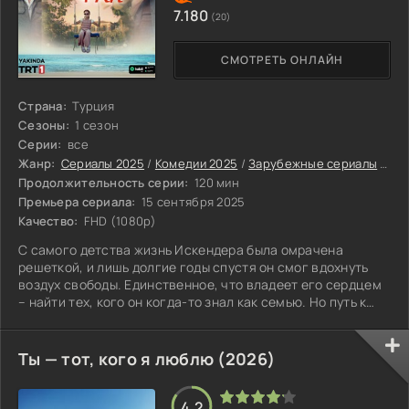
7.180
(20)
СМОТРЕТЬ ОНЛАЙН
Страна:
Турция
Сезоны:
1 сезон
Серии:
все
Жанр:
Сериалы 2025
/
Комедии 2025
/
Зарубежные сериалы
/
Тур
Продолжительность серии:
120 мин
Премьера сериала:
15 сентября 2025
Качество:
FHD (1080p)
С самого детства жизнь Искендера была омрачена
решеткой, и лишь долгие годы спустя он смог вдохнуть
воздух свободы. Единственное, что владеет его сердцем
– найти тех, кого он когда-то знал как семью. Но путь к
этой цели тернист, полон неожиданных испытаний и
встреч, которые испытывают его на прочность. В тихом
Айвалыке, словно мираж, возникает чувство дома,
Ты — тот, кого я люблю (2026)
которого он был лишён. Здесь его принимают за Камиля,
давно исчезнувшего из памяти. Это не просто рассказ о
человеке, освободившемся из
4.2