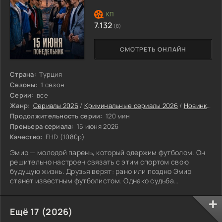
7.132
(8)
СМОТРЕТЬ ОНЛАЙН
Страна:
Турция
Сезоны:
1 сезон
Серии:
все
Жанр:
Сериалы 2026
/
Криминальные сериалы 2026
/
Новинки сериалов 2026
Продолжительность серии:
120 мин
Премьера сериала:
15 июня 2026
Качество:
FHD (1080p)
Эмир — молодой парень, который одержим футболом. Он
решительно настроен связать с этим спортом свою
будущую жизнь. Друзья верят: рано или поздно Эмир
станет известным футболистом. Однако судьба
преподносит ему неприятный сюрприз, который
переворачивает его жизнь с ног на голову. Теперь Эмиру
нужно сделать непростой выбор: собрать силу воли в
Ещё 17 (2026)
кулак и вернуться к прежней жизни — или просто сдаться