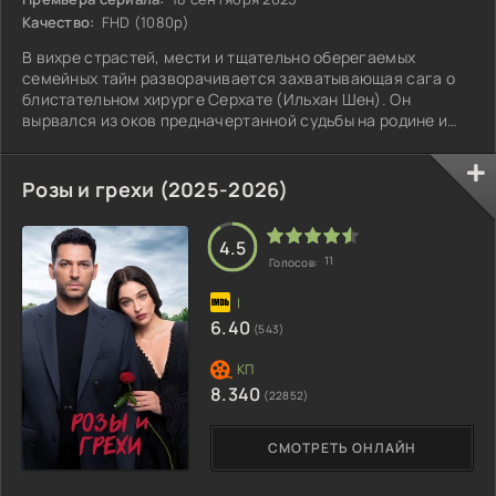
Качество:
FHD (1080p)
В вихре страстей, мести и тщательно оберегаемых
семейных тайн разворачивается захватывающая сага о
блистательном хирурге Серхате (Ильхан Шен). Он
вырвался из оков предначертанной судьбы на родине и
создал с нуля собственную, ослепительную жизнь в
космополитичном Стамбуле.
Розы и грехи (2025-2026)
4.5
11
Голосов:
6.40
(543)
8.340
(22852)
СМОТРЕТЬ ОНЛАЙН