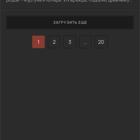
дереву, уходит корнями вглубь десятилетий, питаясь
обидами и неразрешенными конфликтами. Каждая новая
глава истории лишь подливает масла в огонь, усиливая
ЗАГРУЗИТЬ ЕЩЕ
взаимную ненависть.
1
2
3
...
20