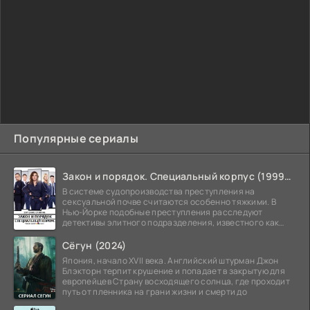
Популярные сериалы
Закон и порядок. Специальный корпус (1999-2026)
В системе судопроизводства преступления на
сексуальной почве считаются особенно тяжкими. В
Нью-Йорке подобные преступления расследуют
детективы элитного подразделения, известного как
Особый отдел.
Сёгун (2024)
Япония, начало XVII века. Английский штурман Джон
Блэкторн терпит крушение и попадает в закрытую для
европейцев Страну восходящего солнца, где проходит
путь от пленника на грани жизни и смерти до