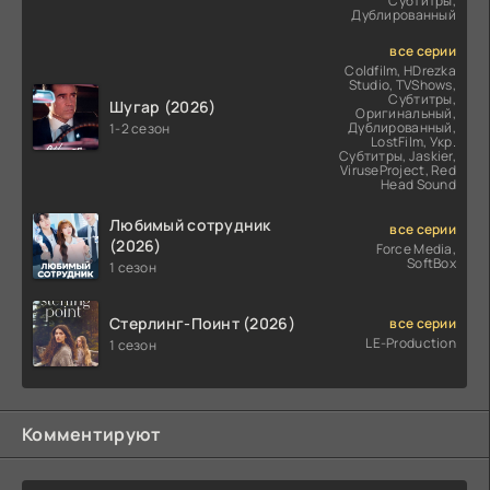
Субтитры,
Дублированный
все серии
Coldfilm, HDrezka
Studio, TVShows,
Субтитры,
Шугар (2026)
Оригинальный,
Дублированный,
1-2 сезон
LostFilm, Укр.
Субтитры, Jaskier,
ViruseProject, Red
Head Sound
Любимый сотрудник
все серии
(2026)
Force Media,
SoftBox
1 сезон
Стерлинг-Поинт (2026)
все серии
LE-Production
1 сезон
Комментируют