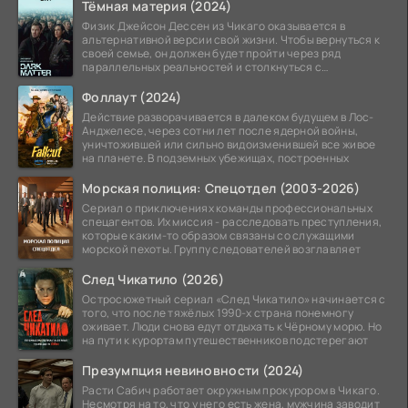
Тёмная материя (2024)
Физик Джейсон Дессен из Чикаго оказывается в
альтернативной версии свой жизни. Чтобы вернуться к
своей семье, он должен будет пройти через ряд
параллельных реальностей и столкнуться с
альтернативной
Фоллаут (2024)
Действие разворачивается в далеком будущем в Лос-
Анджелесе, через сотни лет после ядерной войны,
уничтожившей или сильно видоизменившей все живое
на планете. В подземных убежищах, построенных
Морская полиция: Спецотдел (2003-2026)
Сериал о приключениях команды профессиональных
спецагентов. Их миссия - расследовать преступления,
которые каким-то образом связаны со служащими
морской пехоты. Группу следователей возглавляет
След Чикатило (2026)
Остросюжетный сериал «След Чикатило» начинается с
того, что после тяжёлых 1990-х страна понемногу
оживает. Люди снова едут отдыхать к Чёрному морю. Но
на пути к курортам путешественников подстерегают
Презумпция невиновности (2024)
Расти Сабич работает окружным прокурором в Чикаго.
Несмотря на то, что у него есть жена, мужчина заводит