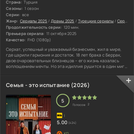
Страна:
Турция
Сезоны:
1 сезон
Серии:
все
Жанр:
Сериалы 2025
/
Драмы 2025
/
Турецкие сериалы
/
Сериалы с высоким рейтингом
Продолжительность серии:
120 мин.
Премьера сериала:
11 октября 2025
Качество:
FHD (1080p)
Серхат, успешный и уважаемый бизнесмен, жил в мире,
где царили гармония и достаток. 18 лет брака с Беррак,
двое очаровательных близнецов – его жизнь казалась
воплощением мечты. Но эта идиллия рушится в один миг,
когда он случайно узнает, что его жена годами жила
двойной жизнью. Беррак не только изменяла ему, но и
скрывала рождение дочери от другого мужчины, играя
Семья - это испытание (2026)
роль любящей жены и матери. Ошеломленный, Серхат
обнаруживает, что его семья – карточный домик, готовый
рассыпаться от малейшего
5
2
Голосов:
5.00
(424)