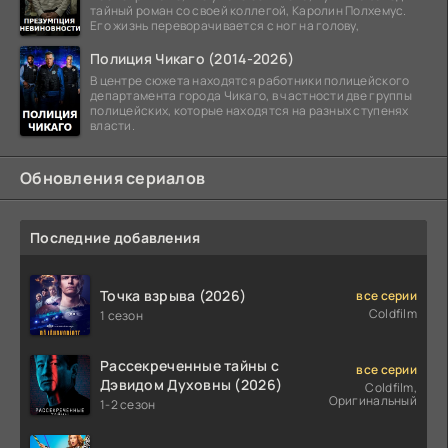
тайный роман со своей коллегой, Каролин Полхемус.
Его жизнь переворачивается с ног на голову,
Полиция Чикаго (2014-2026)
В центре сюжета находятся работники полицейского
департамента города Чикаго, в частности две группы
полицейских, которые находятся на разных ступенях
власти.
Обновления сериалов
Последние добавления
Точка взрыва (2026)
все серии
Coldfilm
1 сезон
Рассекреченные тайны с
все серии
Дэвидом Духовны (2026)
Coldfilm,
Оригинальный
1-2 сезон