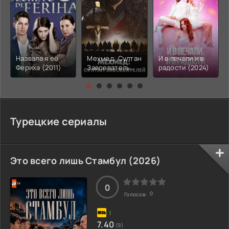
Назвала я её
Мехмед: Султан
И в печали и в
Фериха (2011)
Завоеватель
радости (2024)
(2025-2026)
Турецкие сериалы
Это всего лишь Стамбул (2026)
0
0
Голосов:
7.40
(9)