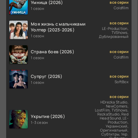
Умница (2026)
все серии
Coldfilm
1 сезон
все серии
Моя жизнь с мальчиками
LE-Production,
Уолтер (2023-2026)
TVShows,
1 сезон
Дублированный
Страна боев (2026)
все серии
Coldfilm
1 сезон
Супруг (2026)
все серии
SoftBox
1 сезон
все серии
HDrezka Studio,
NewComers,
LostFilm, TVShows,
RezkaStudio, Red
Укрытие (2026)
Head Sound, LE-
Production,
1-3 сезон
Украинский,
Оригинальный,
Субтитры, Укр.