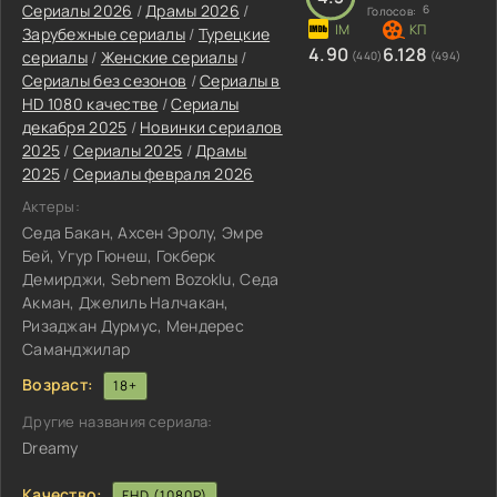
Сериалы 2026
/
Драмы 2026
/
6
Голосов:
Зарубежные сериалы
/
Турецкие
4.90
6.128
сериалы
/
Женские сериалы
/
(440)
(494)
Сериалы без сезонов
/
Сериалы в
HD 1080 качестве
/
Сериалы
декабря 2025
/
Новинки сериалов
2025
/
Сериалы 2025
/
Драмы
2025
/
Сериалы февраля 2026
Актеры:
Седа Бакан, Ахсен Эролу, Эмре
Бей, Угур Гюнеш, Гокберк
Демирджи, Sebnem Bozoklu, Седа
Акман, Джелиль Налчакан,
Ризаджан Дурмус, Мендерес
Саманджилар
Возраст:
18+
Другие названия сериала:
Dreamy
Качество:
FHD (1080P)