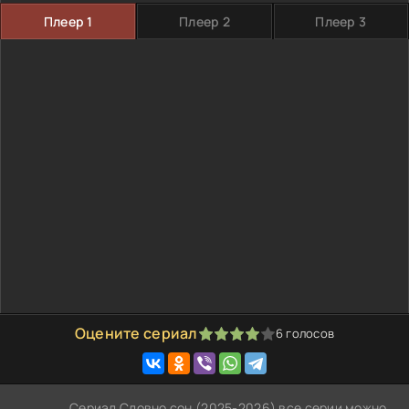
Плеер 1
Плеер 2
Плеер 3
Оцените сериал
6
голосов
80
1
2
3
4
5
Сериал Словно сон (2025-2026) все серии можно