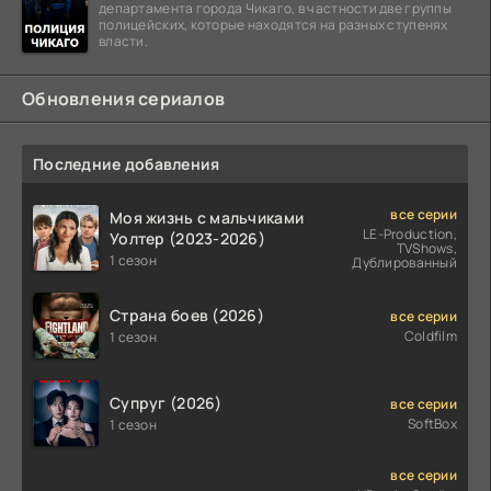
департамента города Чикаго, в частности две группы
полицейских, которые находятся на разных ступенях
власти.
Обновления сериалов
Последние добавления
все серии
Моя жизнь с мальчиками
LE-Production,
Уолтер (2023-2026)
TVShows,
1 сезон
Дублированный
Страна боев (2026)
все серии
Coldfilm
1 сезон
Супруг (2026)
все серии
SoftBox
1 сезон
все серии