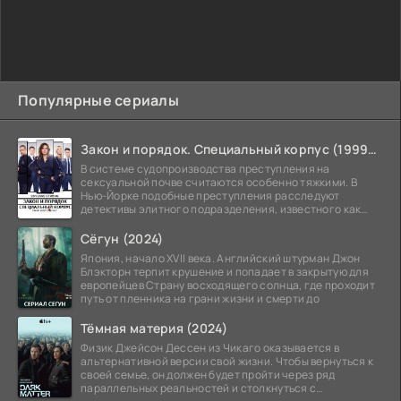
Популярные сериалы
Закон и порядок. Специальный корпус (1999-2026)
В системе судопроизводства преступления на
сексуальной почве считаются особенно тяжкими. В
Нью-Йорке подобные преступления расследуют
детективы элитного подразделения, известного как
Особый отдел.
Сёгун (2024)
Япония, начало XVII века. Английский штурман Джон
Блэкторн терпит крушение и попадает в закрытую для
европейцев Страну восходящего солнца, где проходит
путь от пленника на грани жизни и смерти до
Тёмная материя (2024)
Физик Джейсон Дессен из Чикаго оказывается в
альтернативной версии свой жизни. Чтобы вернуться к
своей семье, он должен будет пройти через ряд
параллельных реальностей и столкнуться с