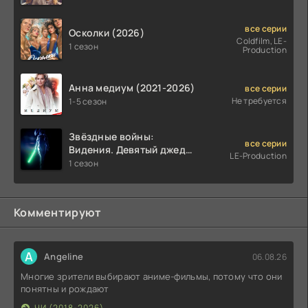
все серии
Осколки (2026)
Coldfilm, LE-
1 сезон
Production
Анна медиум (2021-2026)
все серии
Не требуется
1-5 сезон
Звёздные войны:
все серии
Видения. Девятый джедай
LE-Production
(2026)
1 сезон
Комментируют
A
Angeline
06.08.26
Многие зрители выбирают аниме-фильмы, потому что они
понятны и рождают
ЧИ (2018-2026)