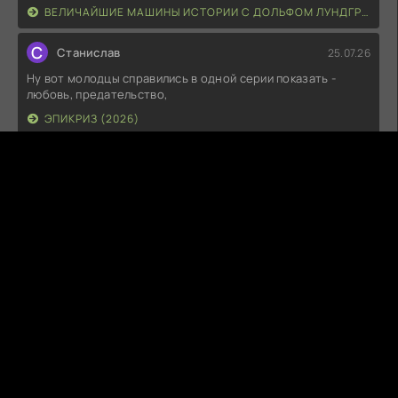
ВЕЛИЧАЙШИЕ МАШИНЫ ИСТОРИИ С ДОЛЬФОМ ЛУНДГРЕНОМ (2026)
С
Станислав
25.07.26
Ну вот молодцы справились в одной серии показать -
любовь, предательство,
ЭПИКРИЗ (2026)