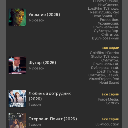
HDrezka Studio,
NewComers,
LostFilm, TVShows,
RezkaStudio, Red
Укрытие (2026)
Head Sound, LE-
Production,
1-3 сезон
Украинский,
Оригинальный,
Субтитры, Укр.
Субтитры,
Дублированный
все серии
Coldfilm, HDrezka
Studio, TVShows,
Субтитры,
Шугар (2026)
Оригинальный,
Дублированный,
1-2 сезон
LostFilm, Укр.
Субтитры, Jaskier,
ViruseProject, Red
Head Sound
Любимый сотрудник
все серии
(2026)
Force Media,
SoftBox
1 сезон
Стерлинг-Поинт (2026)
все серии
LE-Production
1 сезон