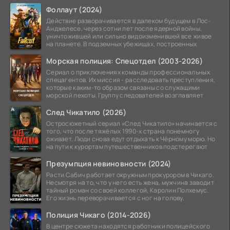
альтернативной
Фоллаут (2024)
Действие разворачивается в далеком будущем в Лос-
Анджелесе, через сотни лет после ядерной войны,
уничтожившей или сильно видоизменившей все живое
на планете. В подземных убежищах, построенных
Морская полиция: Спецотдел (2003-2026)
Сериал о приключениях команды профессиональных
спецагентов. Их миссия - расследовать преступления,
которые каким-то образом связаны со служащими
морской пехоты. Группу следователей возглавляет
След Чикатило (2026)
Остросюжетный сериал «След Чикатило» начинается с
того, что после тяжёлых 1990-х страна понемногу
оживает. Люди снова едут отдыхать к Чёрному морю. Но
на пути к курортам путешественников подстерегают
Презумпция невиновности (2024)
Расти Сабич работает окружным прокурором в Чикаго.
Несмотря на то, что у него есть жена, мужчина заводит
тайный роман со своей коллегой, Каролин Полхемус.
Его жизнь переворачивается с ног на голову,
Полиция Чикаго (2014-2026)
В центре сюжета находятся работники полицейского