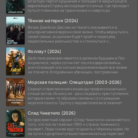
Блэкторн терпит крушение и попадает в закрытую для
европейцев Страну восходящего солнца, где проходит
путь от пленника на грани жизни и смерти до
Тёмная материя (2024)
Физик Джейсон Дессен из Чикаго оказывается в
альтернативной версии свой жизни. Чтобы вернуться к
своей семье, он должен будет пройти через ряд
параллельных реальностей и столкнуться с
альтернативной
Фоллаут (2024)
Действие разворачивается в далеком будущем в Лос-
Анджелесе, через сотни лет после ядерной войны,
уничтожившей или сильно видоизменившей все живое
на планете. В подземных убежищах, построенных
Морская полиция: Спецотдел (2003-2026)
Сериал о приключениях команды профессиональных
спецагентов. Их миссия - расследовать преступления,
которые каким-то образом связаны со служащими
морской пехоты. Группу следователей возглавляет
След Чикатило (2026)
Остросюжетный сериал «След Чикатило» начинается с
того, что после тяжёлых 1990-х страна понемногу
оживает. Люди снова едут отдыхать к Чёрному морю. Но
на пути к курортам путешественников подстерегают