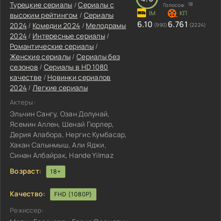
Турецкие сериалы
/
Сериалы с
18
Голосов:
высоким рейтингом
/
Сериалы
6.10
6.761
2024
/
Комедии 2024
/
Мелодрамы
(990)
(2224)
2024
/
Интересные сериалы
/
Романтические сериалы
/
Женские сериалы
/
Сериалы без
сезонов
/
Сериалы в HD 1080
качестве
/
Новинки сериалов
2024
/
Легкие сериалы
Актеры:
Эльчин Сангу, Озан Долунай,
Ясемин Аллен, Шенай Гюрлер,
Дерия Алабора, Нергис Кумбасар,
Хакан Салынмыш, Али Яджи,
Синан Албайрак, Hande Yilmaz
Возраст:
18+
Качество:
FHD (1080P)
Режиссер: