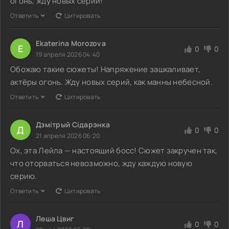
огонь, жду новых серий!
Ответить
Цитировать
Ekaterina Morozova
E
0
0
19 апреля 2026 04:40
Обожаю такие сюжеты! Напряжение зашкаливает,
актёры огонь. Жду новых серий, как манны небесной.
Ответить
Цитировать
Дзмітрый Сідарэнка
Д
0
0
21 апреля 2026 06:20
Ох, эта Лейла — настоящий босс! Сюжет закручен так,
что оторваться невозможно, жду каждую новую
серию.
Ответить
Цитировать
Леша Цвиг
Л
0
0