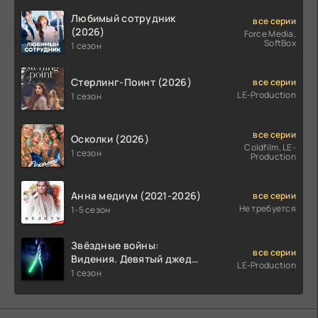
Любимый сотрудник
все серии
(2026)
Force Media,
SoftBox
1 сезон
Стерлинг-Поинт (2026)
все серии
LE-Production
1 сезон
все серии
Осколки (2026)
Coldfilm, LE-
1 сезон
Production
Анна медиум (2021-2026)
все серии
Не требуется
1-5 сезон
Звёздные войны:
все серии
Видения. Девятый джедай
LE-Production
(2026)
1 сезон