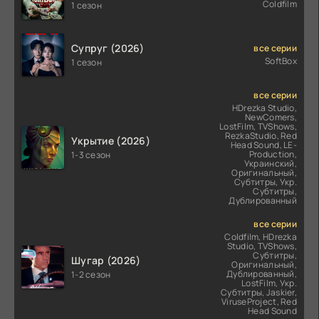
Coldfilm
1 сезон
Супруг (2026)
все серии
SoftBox
1 сезон
все серии
HDrezka Studio,
NewComers,
LostFilm, TVShows,
RezkaStudio, Red
Укрытие (2026)
Head Sound, LE-
Production,
1-3 сезон
Украинский,
Оригинальный,
Субтитры, Укр.
Субтитры,
Дублированный
все серии
Coldfilm, HDrezka
Studio, TVShows,
Субтитры,
Шугар (2026)
Оригинальный,
Дублированный,
1-2 сезон
LostFilm, Укр.
Субтитры, Jaskier,
ViruseProject, Red
Head Sound