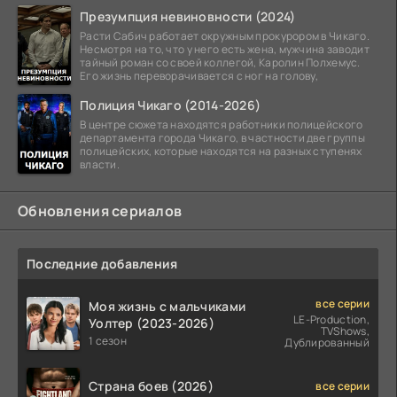
Презумпция невиновности (2024)
Расти Сабич работает окружным прокурором в Чикаго.
Несмотря на то, что у него есть жена, мужчина заводит
тайный роман со своей коллегой, Каролин Полхемус.
Его жизнь переворачивается с ног на голову,
Полиция Чикаго (2014-2026)
В центре сюжета находятся работники полицейского
департамента города Чикаго, в частности две группы
полицейских, которые находятся на разных ступенях
власти.
Обновления сериалов
Последние добавления
все серии
Моя жизнь с мальчиками
LE-Production,
Уолтер (2023-2026)
TVShows,
1 сезон
Дублированный
Страна боев (2026)
все серии