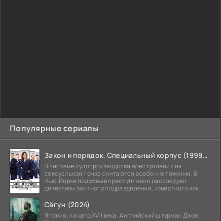
Популярные сериалы
Закон и порядок. Специальный корпус (1999-2026)
В системе судопроизводства преступления на
сексуальной почве считаются особенно тяжкими. В
Нью-Йорке подобные преступления расследуют
детективы элитного подразделения, известного как
Особый отдел.
Сёгун (2024)
Япония, начало XVII века. Английский штурман Джон