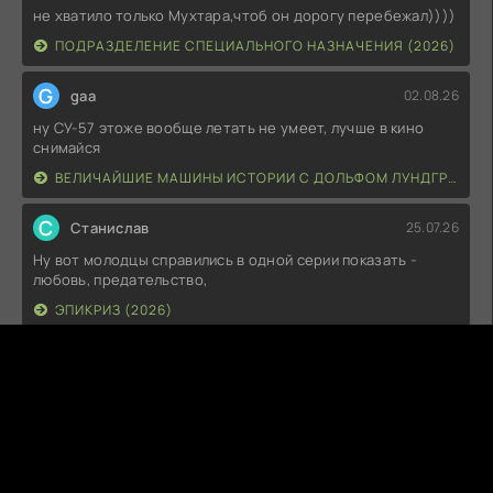
не хватило только Мухтара,чтоб он дорогу перебежал))))
ПОДРАЗДЕЛЕНИЕ СПЕЦИАЛЬНОГО НАЗНАЧЕНИЯ (2026)
G
gaa
02.08.26
ну СУ-57 этоже вообще летать не умеет, лучше в кино
снимайся
ВЕЛИЧАЙШИЕ МАШИНЫ ИСТОРИИ С ДОЛЬФОМ ЛУНДГРЕНОМ (2026)
С
Станислав
25.07.26
Ну вот молодцы справились в одной серии показать -
любовь, предательство,
ЭПИКРИЗ (2026)