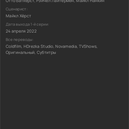
Отто Батхёрст, Рэйчел Лайтермен, Майкл Нанкин
Сценарист:
Майкл Хёрст
Дата выхода 1-й серии:
24 апреля 2022
Все переводы:
Coldfilm, HDrezka Studio, Novamedia, TVShows,
Оригинальный, Субтитры