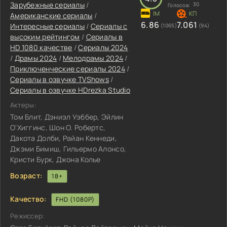
Зарубежные сериалы
/
30
Голосов:
Американские сериалы
/
6.86
7.061
Интересные сериалы
/
Сериалы с
(1065)
(94)
высоким рейтингом
/
Сериалы в
HD 1080 качестве
/
Сериалы 2024
/
Драмы 2024
/
Мелодрамы 2024
/
Приключенческие сериалы 2024
/
Сериалы в озвучке TVShows
/
Сериалы в озвучке HDrezka Studio
Актеры:
Том Блит, Дэниэл Уэббер, Эйлин
О'Хиггинс, Шон О. Робертс,
Дакота Долби, Райан Кеннеди,
Джэми Бимиш, Гильермо Алонсо,
Кристи Бурк, Джона Колье
Возраст:
18+
Качество:
FHD (1080P)
Режиссер: