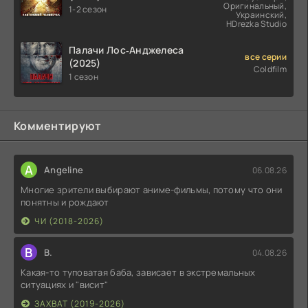
Оригинальный,
1-2 сезон
Украинский,
HDrezka Studio
Палачи Лос‑Анджелеса
все серии
(2025)
Coldfilm
1 сезон
Комментируют
A
Angeline
06.08.26
Многие зрители выбирают аниме-фильмы, потому что они
понятны и рождают
ЧИ (2018-2026)
В
В.
04.08.26
Какая-то туповатая баба, зависает в экстремальных
ситуациях и "висит"
ЗАХВАТ (2019-2026)