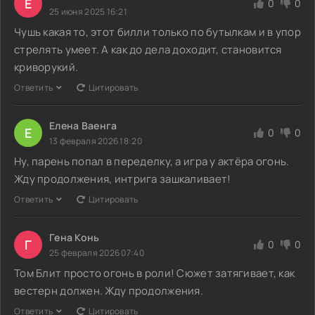
E
0
0
25 июня 2025 16:21
Чушь какая то, этот билли только по бутылкам и в упор
стрелять умеет. А как до дела доходит, становится
криворукий.
Ответить
Цитировать
Елена Ваенга
Е
0
0
13 февраля 2026 18:20
Ну, парень попал в переделку, а игра у актёра огонь.
Жду продолжения, интрига зашкаливает!
Ответить
Цитировать
Гена Конь
Г
0
0
25 февраля 2026 07:40
Том Блит просто огонь в роли! Сюжет затягивает, как
вестерн должен. Жду продолжения.
Ответить
Цитировать