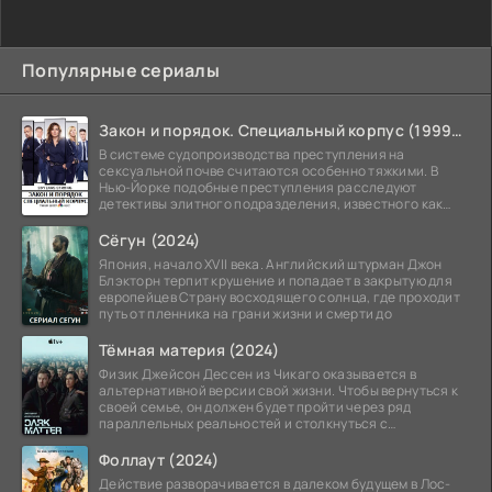
Популярные сериалы
Закон и порядок. Специальный корпус (1999-2026)
В системе судопроизводства преступления на
сексуальной почве считаются особенно тяжкими. В
Нью-Йорке подобные преступления расследуют
детективы элитного подразделения, известного как
Особый отдел.
Сёгун (2024)
Япония, начало XVII века. Английский штурман Джон
Блэкторн терпит крушение и попадает в закрытую для
европейцев Страну восходящего солнца, где проходит
путь от пленника на грани жизни и смерти до
Тёмная материя (2024)
Физик Джейсон Дессен из Чикаго оказывается в
альтернативной версии свой жизни. Чтобы вернуться к
своей семье, он должен будет пройти через ряд
параллельных реальностей и столкнуться с
альтернативной
Фоллаут (2024)
Действие разворачивается в далеком будущем в Лос-