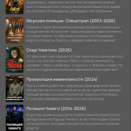
Анджелесе, через сотни лет после ядерной войны,
уничтожившей или сильно видоизменившей все живое
на планете. В подземных убежищах, построенных
Морская полиция: Спецотдел (2003-2026)
Сериал о приключениях команды профессиональных
спецагентов. Их миссия - расследовать преступления,
которые каким-то образом связаны со служащими
морской пехоты. Группу следователей возглавляет
След Чикатило (2026)
Остросюжетный сериал «След Чикатило» начинается с
того, что после тяжёлых 1990-х страна понемногу
оживает. Люди снова едут отдыхать к Чёрному морю. Но
на пути к курортам путешественников подстерегают
Презумпция невиновности (2024)
Расти Сабич работает окружным прокурором в Чикаго.
Несмотря на то, что у него есть жена, мужчина заводит
тайный роман со своей коллегой, Каролин Полхемус.
Его жизнь переворачивается с ног на голову,
Полиция Чикаго (2014-2026)
В центре сюжета находятся работники полицейского
департамента города Чикаго, в частности две группы
полицейских, которые находятся на разных ступенях
власти.