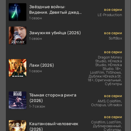
Звёздные войны:
все серии
Видения. Девятый джедай
LE-Production
(2026)
1 сезон
Замужняя убийца (2026)
все серии
SoftBox
1 сезон
все серии
Dragon Money
Studio, HDrezka
Лаки (2026)
Studio, HDrezka
Studio. 18+,
1 сезон
LostFilm, TVShows,
Дубляж HDrezka St.
18+, Оригинальный,
Субтитры
Тёмная сторона ринга
все серии
(2026)
AMS, Coldfilm,
Octopus, Ultradox
1-7 сезон
все серии
Coldfilm, LostFilm,
Каштановый человечек
Дублированный,
(2026)
Субтитры,