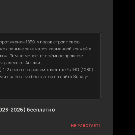
протяжении 1850-х годов строит свою
 Джек раньше занимался карманной кражей в
гом. Тем не менее, его тёмное прошлое
я далеко от Англии.
1-2 сезон в хорошем качестве FullHD (1080)
 и полностью бесплатно на сайте Serialy-
023-2026) бесплатно
НЕ РАБОТАЕТ?