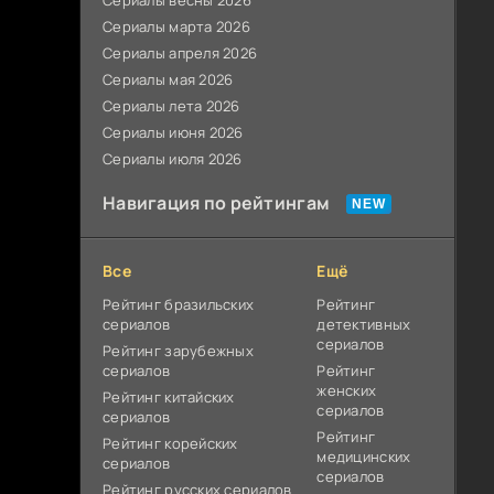
Сериалы весны 2026
Сериалы марта 2026
Сериалы апреля 2026
Сериалы мая 2026
Сериалы лета 2026
Сериалы июня 2026
Сериалы июля 2026
Навигация по рейтингам
Все
Ещё
Рейтинг бразильских
Рейтинг
сериалов
детективных
сериалов
Рейтинг зарубежных
сериалов
Рейтинг
женских
Рейтинг китайских
сериалов
сериалов
Рейтинг
Рейтинг корейских
медицинских
сериалов
сериалов
Рейтинг русских сериалов