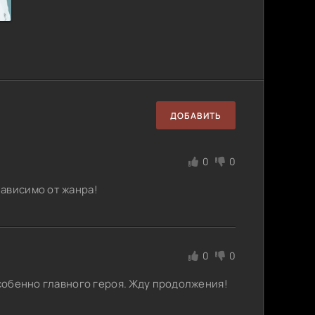
ДОБАВИТЬ
0
0
ависимо от жанра!
0
0
особенно главного героя. Жду продолжения!