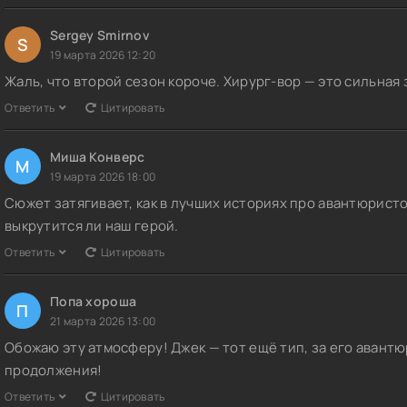
Sergey Smirnov
S
19 марта 2026 12:20
Жаль, что второй сезон короче. Хирург-вор — это сильная
Ответить
Цитировать
Миша Конверс
М
19 марта 2026 18:00
Сюжет затягивает, как в лучших историях про авантюристо
выкрутится ли наш герой.
Ответить
Цитировать
Попа хороша
П
21 марта 2026 13:00
Обожаю эту атмосферу! Джек — тот ещё тип, за его авантю
продолжения!
Ответить
Цитировать