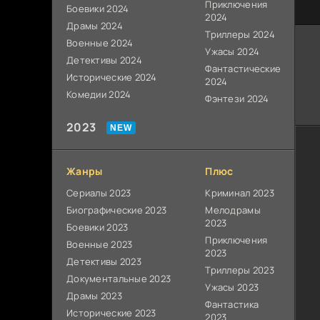
Приключения
Боевики 2024
80
2024
Драмы 2024
Триллеры 2024
Военные 2024
Ужасы 2024
Детективы 2024
Фантастические
Исторические 2024
2024
Комедии 2024
Фэнтези 2024
2023
Жанры
Плюс
Сериалы 2023
Криминал 2023
Биографические 2023
Мелодрамы
2023
Боевики 2023
Приключения
Военные 2023
2023
Детективы 2023
Триллеры 2023
Документальные 2023
Ужасы 2023
Драмы 2023
Фантастика
Исторические 2023
2023