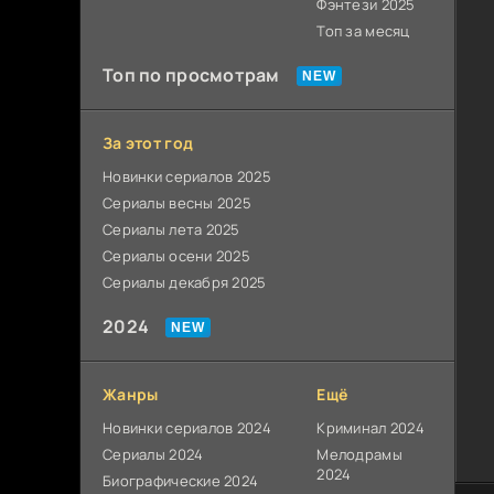
Фэнтези 2025
Топ за месяц
Топ по просмотрам
За этот год
Новинки сериалов 2025
Сериалы весны 2025
Сериалы лета 2025
Сериалы осени 2025
Сериалы декабря 2025
2024
Жанры
Ещё
Новинки сериалов 2024
Криминал 2024
Сериалы 2024
Мелодрамы
2024
Биографические 2024