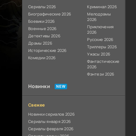
Сериалы 2026
Криминал 2026
Биографические 2026
Мелодрамы
2026
Боевики 2026
Приключения
Военные 2026
2026
Детективы 2026
Русские 2026
Драмы 2026
Триллеры 2026
Исторические 2026
Ужасы 2026
Комедии 2026
Фантастические
2026
Фэнтези 2026
Новинки
Свежее
Новинки сериалов 2026
Сериалы января 2026
Сериалы февраля 2026