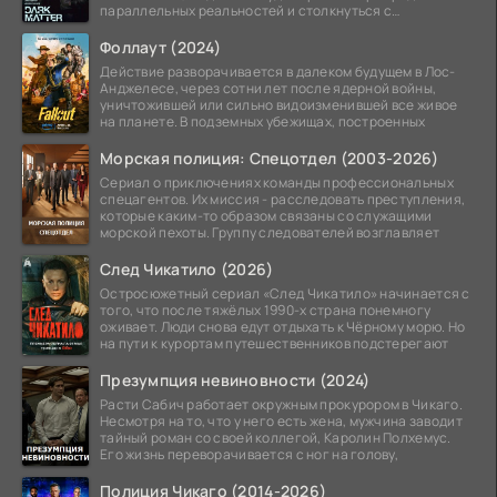
параллельных реальностей и столкнуться с
альтернативной
Фоллаут (2024)
Действие разворачивается в далеком будущем в Лос-
Анджелесе, через сотни лет после ядерной войны,
уничтожившей или сильно видоизменившей все живое
на планете. В подземных убежищах, построенных
Морская полиция: Спецотдел (2003-2026)
Сериал о приключениях команды профессиональных
спецагентов. Их миссия - расследовать преступления,
которые каким-то образом связаны со служащими
морской пехоты. Группу следователей возглавляет
След Чикатило (2026)
Остросюжетный сериал «След Чикатило» начинается с
того, что после тяжёлых 1990-х страна понемногу
оживает. Люди снова едут отдыхать к Чёрному морю. Но
на пути к курортам путешественников подстерегают
Презумпция невиновности (2024)
Расти Сабич работает окружным прокурором в Чикаго.
Несмотря на то, что у него есть жена, мужчина заводит
тайный роман со своей коллегой, Каролин Полхемус.
Его жизнь переворачивается с ног на голову,
Полиция Чикаго (2014-2026)