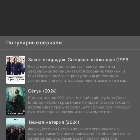
Популярные сериалы
Закон и порядок. Специальный корпус (1999-2026)
В системе судопроизводства преступления на
сексуальной почве считаются особенно тяжкими. В
Нью-Йорке подобные преступления расследуют
детективы элитного подразделения, известного как
Особый отдел.
Сёгун (2024)
Япония, начало XVII века. Английский штурман Джон
Блэкторн терпит крушение и попадает в закрытую для
европейцев Страну восходящего солнца, где проходит
путь от пленника на грани жизни и смерти до
Тёмная материя (2024)
Физик Джейсон Дессен из Чикаго оказывается в
альтернативной версии свой жизни. Чтобы вернуться к
своей семье, он должен будет пройти через ряд