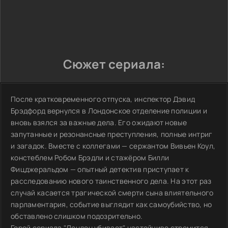
Сюжет сериала:
После кратковременного отпуска, инспектор Дэвид
Брэдфорд вернулся в Лондонское отделение полиции и
вновь взялся за важные дела. Его ожидают новые
запутанные и резонансные преступления, полные интриг
и загадок. Вместе с коллегами — сержантом Вивьен Коул,
констеблем Робом Брэдли и стажёром Билли
Фицджеральдом — опытный детектив приступает к
расследованию нового таинственного дела. На этот раз
случай касается трагической смерти сына влиятельного
парламентария, событие выглядит как самоубийство, но
обставлено слишком подозрительно.
Герой сериала "Лондон убивает" настойчиво стремится