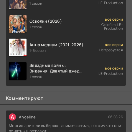
LE-Production
1 сезон
все серии
Осколки (2026)
Coldfilm, LE-
1 сезон
Production
Анна медиум (2021-2026)
все серии
Не требуется
1-5 сезон
Звёздные войны:
все серии
Видения. Девятый джедай
LE-Production
(2026)
1 сезон
Комментируют
A
Angeline
06.08.26
Многие зрители выбирают аниме-фильмы, потому что они
понятны и рождают