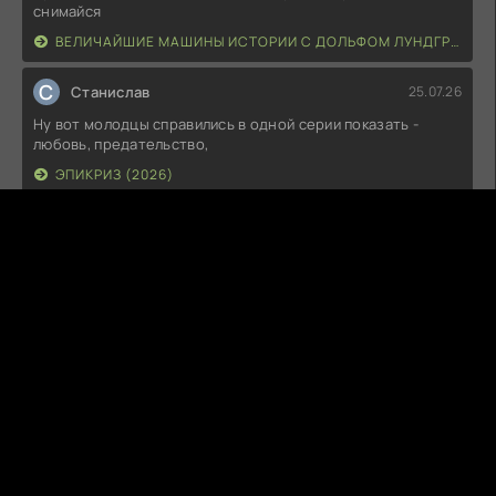
снимайся
ВЕЛИЧАЙШИЕ МАШИНЫ ИСТОРИИ С ДОЛЬФОМ ЛУНДГРЕНОМ (2026)
С
Станислав
25.07.26
Ну вот молодцы справились в одной серии показать -
любовь, предательство,
ЭПИКРИЗ (2026)