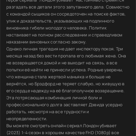
разгадать все детали этого запутанного дела. Совместно
с командой сыщиков он сосредоточен на поиске фактов,
улик и доказательств, указывающих на подлинного
виновника гибели молодого человека. Политик
настаивает на полном расследовании и справедливом
наказании виновных согласно закону.
Однако личная трагедия не дает инспектору покоя. Три
месяца назад без вести пропала его любимая жена. Она
не возвращается домой и не выходит на связь, а все
попытки её найти не принесли успеха. Родные уверены,
что женщина стала жертвой маньяка и больше не
вернётся, но Брэдфорд не теряет слабую, но живущую в
его сердце надежду на её благополучное возвращение.
Эта потрясающая комбинация личной боли и
профессионального долга заставляет Дэвида усердно
работать, несмотря на все трудности и
неопределенности.
Вы можете смотреть онлайн сериал Лондон убивает
(2023) 1-4 сезон в хорошем качестве FHD (1080p) все