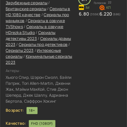
Зарубежные сериалы
/
22
Голосов:
Британские сериалы
/
Сериалы в
6.80
6.220
HD 1080 качестве
/
Сериалы про
(3558)
(686)
маньяков
/
Сериалы в озвучке
TVShows
/
Сериалы в озвучке
HDrezka Studio
/
Сериалы
детективы 2023
/
Сериалы драмы
2023
/
Сериалы про детективов
/
Сериалы 2023
/
Интересные
сериалы
/
Криминальные сериалы
2023
Актеры:
Хьюго Спир, Шэрон Смолл, Бэйли
Патрик, Tori Allen-Martin, Дженни
Жак, Мэйми МакКой, Стив Джон
Шеперд, Джек Шаллу, Адрианна
Бертола, Саффрон Хокинг
Возраст:
18+
Качество:
FHD (1080P)