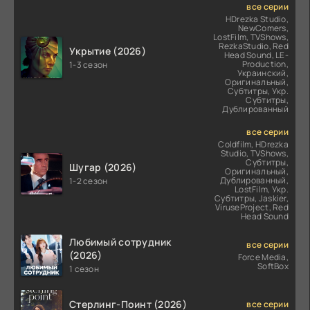
все серии
HDrezka Studio,
NewComers,
LostFilm, TVShows,
RezkaStudio, Red
Укрытие (2026)
Head Sound, LE-
Production,
1-3 сезон
Украинский,
Оригинальный,
Субтитры, Укр.
Субтитры,
Дублированный
все серии
Coldfilm, HDrezka
Studio, TVShows,
Субтитры,
Шугар (2026)
Оригинальный,
Дублированный,
1-2 сезон
LostFilm, Укр.
Субтитры, Jaskier,
ViruseProject, Red
Head Sound
Любимый сотрудник
все серии
(2026)
Force Media,
SoftBox
1 сезон
Стерлинг-Поинт (2026)
все серии