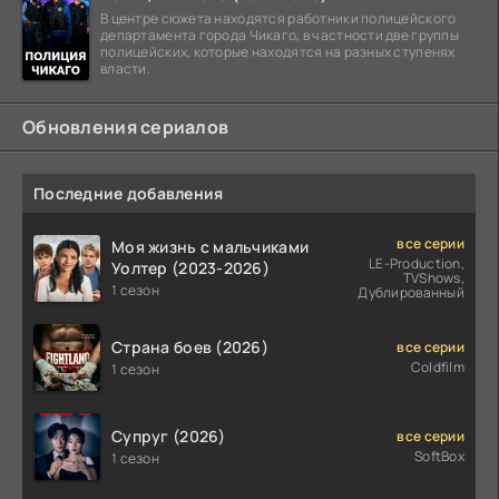
В центре сюжета находятся работники полицейского
департамента города Чикаго, в частности две группы
полицейских, которые находятся на разных ступенях
власти.
Обновления сериалов
Последние добавления
все серии
Моя жизнь с мальчиками
LE-Production,
Уолтер (2023-2026)
TVShows,
1 сезон
Дублированный
Страна боев (2026)
все серии
Coldfilm
1 сезон
Супруг (2026)
все серии
SoftBox
1 сезон