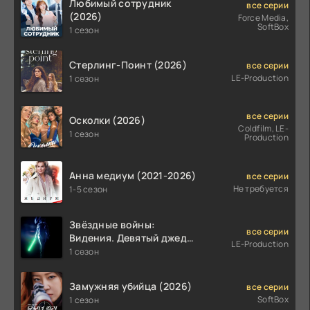
Любимый сотрудник
все серии
(2026)
Force Media,
SoftBox
1 сезон
Стерлинг-Поинт (2026)
все серии
LE-Production
1 сезон
все серии
Осколки (2026)
Coldfilm, LE-
1 сезон
Production
Анна медиум (2021-2026)
все серии
Не требуется
1-5 сезон
Звёздные войны:
все серии
Видения. Девятый джедай
LE-Production
(2026)
1 сезон
Замужняя убийца (2026)
все серии
SoftBox
1 сезон