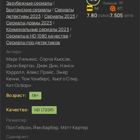
Зарубежные сериалы
/
22
Голосов:
Британские сериалы
/
Сериалы
7.80
7.505
детективы 2023
/
Сериалы 2023
/
(12345)
(6173)
Сериалы драмы 2023
/
Криминальные сериалы 2023
/
Сериалы в HD 1080 качестве
/
Сериалы про детективов
Актеры:
Марк Уильямс, Сорча Кьюсак,
Джон Бертон, Джек Дим, Нэнси
Кэрролл, Алекс Прайс, Эмер
Кенни, Том Чэмберс, Хьюго Спир,
Кит Осборн
Возраст:
18+
Качество:
HD (720P)
Режиссер:
Пол Гибсон, Йен Барбер, Мэтт Картер
Сценарист: