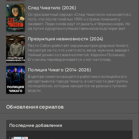
След Чикатило (2026)
Остросюжетный сериал «След Чикатило» начинается с
того, что после тяжёлых 1990-х страна понемногу
оживает. Люди снова едут отдыхать к Чёрному морю. Но
на пути к курортам путешественников подстерегают
Презумпция невиновности (2024)
Расти Сабич работает окружным прокурором в Чикаго.
Несмотря на то, что у него есть жена, мужчина заводит
тайный роман со своей коллегой, Каролин Полхемус.
Его жизнь переворачивается с ног на голову,
Полиция Чикаго (2014-2026)
В центре сюжета находятся работники полицейского
департамента города Чикаго, в частности две группы
полицейских, которые находятся на разных ступенях
власти.
Обновления сериалов
Последние добавления