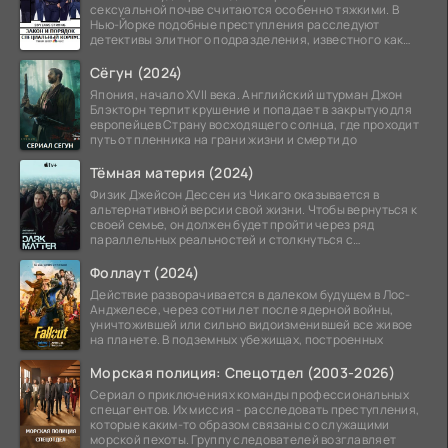
сексуальной почве считаются особенно тяжкими. В
Нью-Йорке подобные преступления расследуют
детективы элитного подразделения, известного как
Особый отдел.
Сёгун (2024)
Япония, начало XVII века. Английский штурман Джон
Блэкторн терпит крушение и попадает в закрытую для
европейцев Страну восходящего солнца, где проходит
путь от пленника на грани жизни и смерти до
Тёмная материя (2024)
Физик Джейсон Дессен из Чикаго оказывается в
альтернативной версии свой жизни. Чтобы вернуться к
своей семье, он должен будет пройти через ряд
параллельных реальностей и столкнуться с
альтернативной
Фоллаут (2024)
Действие разворачивается в далеком будущем в Лос-
Анджелесе, через сотни лет после ядерной войны,
уничтожившей или сильно видоизменившей все живое
на планете. В подземных убежищах, построенных
Морская полиция: Спецотдел (2003-2026)
Сериал о приключениях команды профессиональных
спецагентов. Их миссия - расследовать преступления,
которые каким-то образом связаны со служащими
морской пехоты. Группу следователей возглавляет