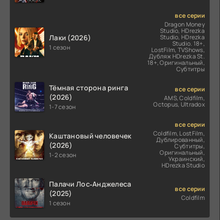
все серии
Dragon Money
Studio, HDrezka
Лаки (2026)
Studio, HDrezka
Studio. 18+,
1 сезон
LostFilm, TVShows,
Дубляж HDrezka St.
18+, Оригинальный,
Субтитры
Тёмная сторона ринга
все серии
(2026)
AMS, Coldfilm,
Octopus, Ultradox
1-7 сезон
все серии
Coldfilm, LostFilm,
Каштановый человечек
Дублированный,
(2026)
Субтитры,
Оригинальный,
1-2 сезон
Украинский,
HDrezka Studio
Палачи Лос‑Анджелеса
все серии
(2025)
Coldfilm
1 сезон