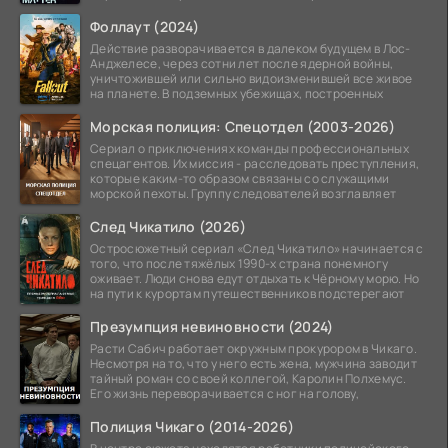
альтернативной
Фоллаут (2024)
Действие разворачивается в далеком будущем в Лос-
Анджелесе, через сотни лет после ядерной войны,
уничтожившей или сильно видоизменившей все живое
на планете. В подземных убежищах, построенных
Морская полиция: Спецотдел (2003-2026)
Сериал о приключениях команды профессиональных
спецагентов. Их миссия - расследовать преступления,
которые каким-то образом связаны со служащими
морской пехоты. Группу следователей возглавляет
След Чикатило (2026)
Остросюжетный сериал «След Чикатило» начинается с
того, что после тяжёлых 1990-х страна понемногу
оживает. Люди снова едут отдыхать к Чёрному морю. Но
на пути к курортам путешественников подстерегают
Презумпция невиновности (2024)
Расти Сабич работает окружным прокурором в Чикаго.
Несмотря на то, что у него есть жена, мужчина заводит
тайный роман со своей коллегой, Каролин Полхемус.
Его жизнь переворачивается с ног на голову,
Полиция Чикаго (2014-2026)