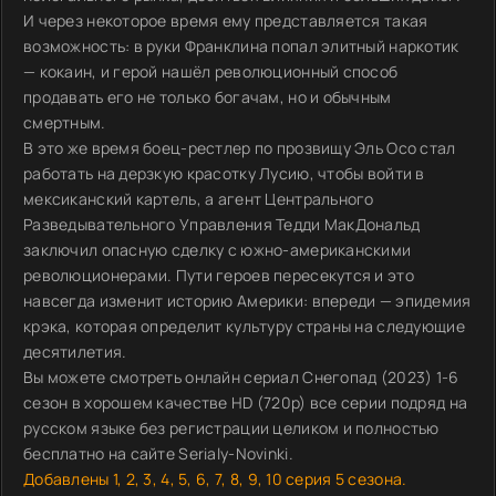
И через некоторое время ему представляется такая
возможность: в руки Франклина попал элитный наркотик
— кокаин, и герой нашёл революционный способ
продавать его не только богачам, но и обычным
смертным.
В это же время боец-рестлер по прозвищу Эль Осо стал
работать на дерзкую красотку Лусию, чтобы войти в
мексиканский картель, а агент Центрального
Разведывательного Управления Тедди МакДональд
заключил опасную сделку с южно-американскими
революционерами. Пути героев пересекутся и это
навсегда изменит историю Америки: впереди — эпидемия
крэка, которая определит культуру страны на следующие
десятилетия.
Вы можете смотреть онлайн сериал Снегопад (2023) 1-6
сезон в хорошем качестве HD (720p) все серии подряд на
русском языке без регистрации целиком и полностью
бесплатно на сайте Serialy-Novinki.
Добавлены 1, 2, 3, 4, 5, 6, 7, 8, 9, 10 серия 5 сезона.