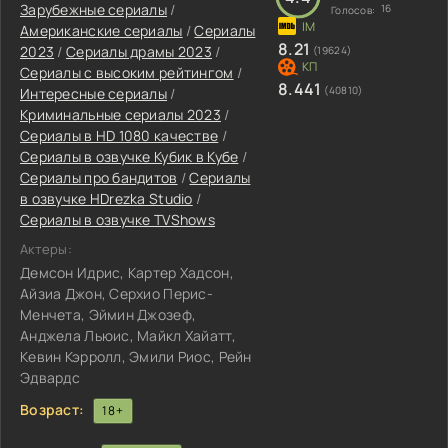
Зарубежные сериалы
/
16
Голосов:
Американские сериалы
/
Сериалы
8.21
2023
/
Сериалы драмы 2023
/
(19624)
Сериалы с высоким рейтингом
/
8.441
(40810)
Интересные сериалы
/
Криминальные сериалы 2023
/
Сериалы в HD 1080 качестве
/
Сериалы в озвучке Кубик в Кубе
/
Сериалы про бандитов
/
Сериалы
в озвучке HDrezka Studio
/
Сериалы в озвучке TVShows
Актеры:
Демсон Идрис, Картер Хадсон,
Айзиа Джон, Серхио Перис-
Менчета, Эймин Джозеф,
Анджела Льюис, Майкл Хайатт,
Кевин Кэрролл, Эмили Риос, Рейн
Эдвардс
Возраст:
18+