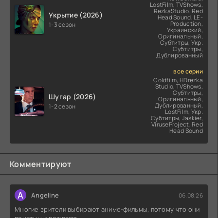
LostFilm, TVShows,
RezkaStudio, Red
Укрытие (2026)
Head Sound, LE-
Production,
1-3 сезон
Украинский,
Оригинальный,
Субтитры, Укр.
Субтитры,
Дублированный
все серии
Coldfilm, HDrezka
Studio, TVShows,
Субтитры,
Шугар (2026)
Оригинальный,
Дублированный,
1-2 сезон
LostFilm, Укр.
Субтитры, Jaskier,
ViruseProject, Red
Head Sound
Комментируют
A
Angeline
06.08.26
Многие зрители выбирают аниме-фильмы, потому что они