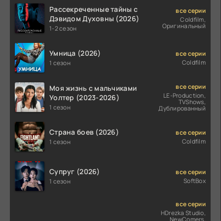
Рассекреченные тайны с
все серии
Дэвидом Духовны (2026)
Coldfilm,
Оригинальный
1-2 сезон
Умница (2026)
все серии
Coldfilm
1 сезон
все серии
Моя жизнь с мальчиками
LE-Production,
Уолтер (2023-2026)
TVShows,
1 сезон
Дублированный
Страна боев (2026)
все серии
Coldfilm
1 сезон
Супруг (2026)
все серии
SoftBox
1 сезон
все серии
HDrezka Studio,
NewComers,