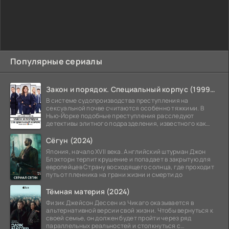
Популярные сериалы
Закон и порядок. Специальный корпус (1999-2026)
В системе судопроизводства преступления на
сексуальной почве считаются особенно тяжкими. В
Нью-Йорке подобные преступления расследуют
детективы элитного подразделения, известного как
Особый отдел.
Сёгун (2024)
Япония, начало XVII века. Английский штурман Джон
Блэкторн терпит крушение и попадает в закрытую для
европейцев Страну восходящего солнца, где проходит
путь от пленника на грани жизни и смерти до
Тёмная материя (2024)
Физик Джейсон Дессен из Чикаго оказывается в
альтернативной версии свой жизни. Чтобы вернуться к
своей семье, он должен будет пройти через ряд
параллельных реальностей и столкнуться с