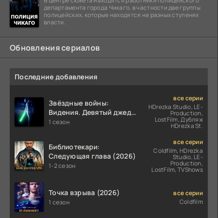
В центре сюжета находятся работники полицейского
департамента города Чикаго, в частности две группы
полицейских, которые находятся на разных ступенях
власти.
Обновления сериалов
Последние добавления
все серии
Звёздные войны:
HDrezka Studio, LE-
Видения. Девятый джедай
Production,
LostFilm, Дубляж
(2026)
1 сезон
HDrezka St.
все серии
Библиотекари:
Coldfilm, HDrezka
Следующая глава (2026)
Studio, LE-
Production,
1-2 сезон
LostFilm, TVShows
Точка взрыва (2026)
все серии
Coldfilm
1 сезон