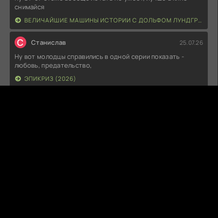
снимайся
ВЕЛИЧАЙШИЕ МАШИНЫ ИСТОРИИ С ДОЛЬФОМ ЛУНДГРЕНОМ (2026)
С
Станислав
25.07.26
Ну вот молодцы справились в одной серии показать -
любовь, предательство,
ЭПИКРИЗ (2026)