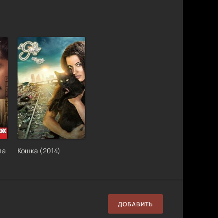
ла
Кошка (2014)
ДОБАВИТЬ