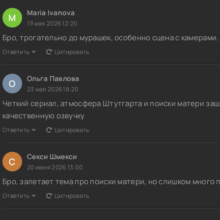
Maria Ivanova
M
19 мая 2026 12:20
Бро, трогательно до мурашек, особенно сцена с камерами.
Ответить
Цитировать
Ольга Павлова
О
23 мая 2026 18:20
Четкий сериал, атмосфера Штутгарта и поиски матери зашл
качественную озвучку
Ответить
Цитировать
Секси Шмекси
С
20 июня 2026 13:00
Бро, залетает тема про поиски матери, но слишком много
Ответить
Цитировать