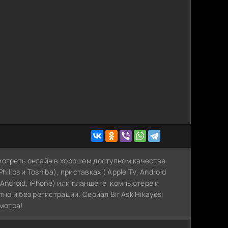
мотреть онлайн в хорошем доступном качестве
ilips и Toshiba), приставках ( Apple TV, Android
(Android, iPhone) или планшете, компьютере и
но и без регистрации. Сериал Bir Ask Hikayesi
смотра!