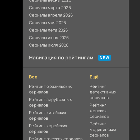
Сериалы весны 2026
Сериалы марта 2026
Сериалы апреля 2026
Сериалы мая 2026
Сериалы лета 2026
Сериалы июня 2026
Сериалы июля 2026
Навигация по рейтингам
Все
Ещё
Рейтинг бразильских
Рейтинг
сериалов
детективных
сериалов
Рейтинг зарубежных
сериалов
Рейтинг
женских
Рейтинг китайских
сериалов
сериалов
Рейтинг
Рейтинг корейских
медицинских
сериалов
сериалов
Рейтинг русских сериалов