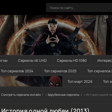
нгом
Сериалы 4K UHD
Сериалы HD 1080
Интерес
Топ сериалов 2024
Топ сериалов 2025
Топ сериалов
Топ март 2026
Топ 
Смотреть сериалы онлайн
»
Зарубежные сериалы
» История одной л
История одной любви (2013)