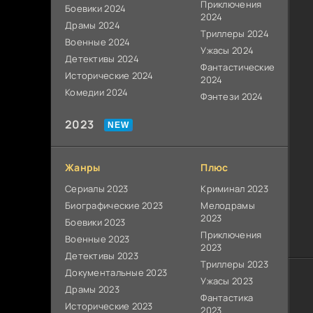
Приключения
Боевики 2024
2024
Драмы 2024
Триллеры 2024
Военные 2024
Ужасы 2024
Детективы 2024
Фантастические
Исторические 2024
2024
Комедии 2024
Фэнтези 2024
2023
Жанры
Плюс
Сериалы 2023
Криминал 2023
Биографические 2023
Мелодрамы
2023
Боевики 2023
Приключения
Военные 2023
2023
Детективы 2023
Триллеры 2023
Документальные 2023
Ужасы 2023
Драмы 2023
Фантастика
Исторические 2023
2023