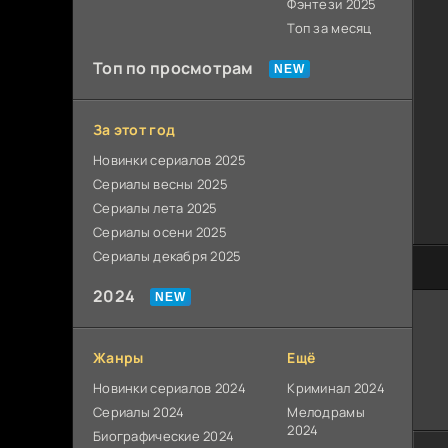
Фэнтези 2025
Топ за месяц
Топ по просмотрам
За этот год
Новинки сериалов 2025
Сериалы весны 2025
Сериалы лета 2025
Сериалы осени 2025
Сериалы декабря 2025
0
2024
Жанры
Ещё
Новинки сериалов 2024
Криминал 2024
Сериалы 2024
Мелодрамы
2024
Биографические 2024