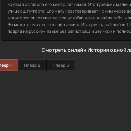
которая оставила его много лет назад. Это турецкий мальчи
улицах Штутгарта. Его мать «разговаривает» с ним через 
мониторов он слышит её фразу: «Жди меня, я найду тебя, ма
Вы можете смотреть онлайн сериал История одной любви (20
подряд на русском языке без регистрации целиком и полност
Смотреть онлайн История одной л
леер 1
Плеер 2
Плеер 3