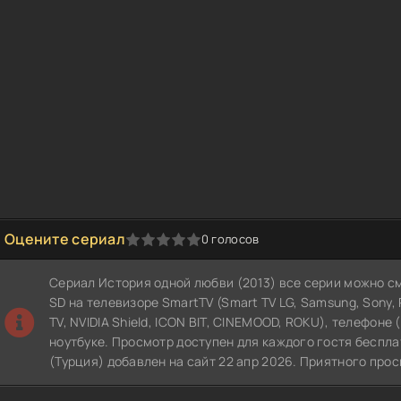
Оцените сериал
0
голосов
1
2
3
4
5
Сериал История одной любви (2013) все серии можно с
SD на телевизоре SmartTV (Smart TV LG, Samsung, Sony, Ph
TV, NVIDIA Shield, ICON BIT, CINEMOOD, ROKU), телефоне 
ноутбуке. Просмотр доступен для каждого гостя бесплат
(Турция) добавлен на сайт 22 апр 2026. Приятного про