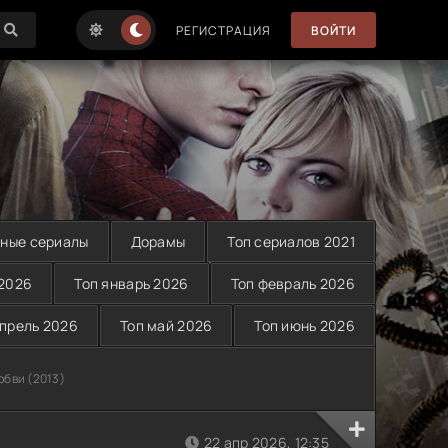
РЕГИСТРАЦИЯ
ВОЙТИ
ные сериалы
Дорамы
Топ сериалов 2021
 2026
Топ январь 2026
Топ февраль 2026
апрель 2026
Топ май 2026
Топ июнь 2026
юбви (2013)
22 апр 2026, 12:35