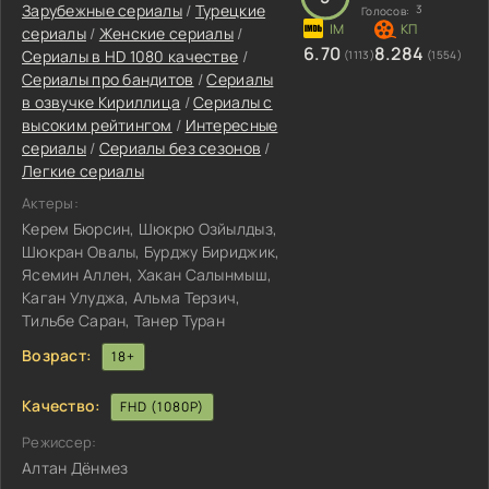
Зарубежные сериалы
/
Турецкие
3
Голосов:
сериалы
/
Женские сериалы
/
6.70
8.284
Сериалы в HD 1080 качестве
/
(1113)
(1554)
Сериалы про бандитов
/
Сериалы
в озвучке Кириллица
/
Сериалы с
высоким рейтингом
/
Интересные
сериалы
/
Сериалы без сезонов
/
Легкие сериалы
Актеры:
Керем Бюрсин, Шюкрю Озйылдыз,
Шюкран Овалы, Бурджу Бириджик,
Ясемин Аллен, Хакан Салынмыш,
Каган Улуджа, Альма Терзич,
Тильбе Саран, Танер Туран
Возраст:
18+
Качество:
FHD (1080P)
Режиссер:
Алтан Дёнмез