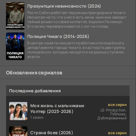
Презумпция невиновности (2024)
Расти Сабич работает окружным прокурором в Чикаго.
Несмотря на то, что у него есть жена, мужчина заводит
тайный роман со своей коллегой, Каролин Полхемус.
Его жизнь переворачивается с ног на голову,
Полиция Чикаго (2014-2026)
В центре сюжета находятся работники полицейского
департамента города Чикаго, в частности две группы
полицейских, которые находятся на разных ступенях
власти.
Обновления сериалов
Последние добавления
все серии
Моя жизнь с мальчиками
LE-Production,
Уолтер (2023-2026)
TVShows,
1 сезон
Дублированный
Страна боев (2026)
все серии