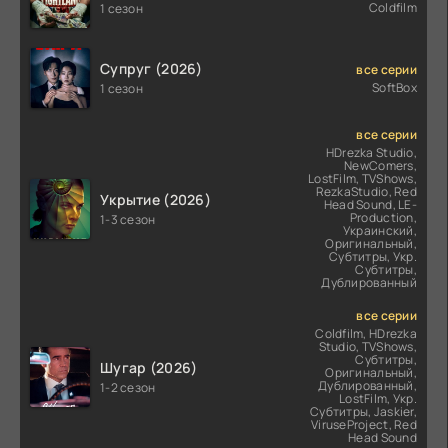
Coldfilm
1 сезон
Супруг (2026)
все серии
SoftBox
1 сезон
все серии
HDrezka Studio,
NewComers,
LostFilm, TVShows,
RezkaStudio, Red
Укрытие (2026)
Head Sound, LE-
Production,
1-3 сезон
Украинский,
Оригинальный,
Субтитры, Укр.
Субтитры,
Дублированный
все серии
Coldfilm, HDrezka
Studio, TVShows,
Субтитры,
Шугар (2026)
Оригинальный,
Дублированный,
1-2 сезон
LostFilm, Укр.
Субтитры, Jaskier,
ViruseProject, Red
Head Sound