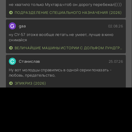
не хватило только Мухтара,чтоб он дорогу перебежал))))
ПОДРАЗДЕЛЕНИЕ СПЕЦИАЛЬНОГО НАЗНАЧЕНИЯ (2026)
G
gaa
02.08.26
ну СУ-57 этоже вообще летать не умеет, лучше в кино
снимайся
ВЕЛИЧАЙШИЕ МАШИНЫ ИСТОРИИ С ДОЛЬФОМ ЛУНДГРЕНОМ (2026)
С
Станислав
25.07.26
Ну вот молодцы справились в одной серии показать -
любовь, предательство,
ЭПИКРИЗ (2026)