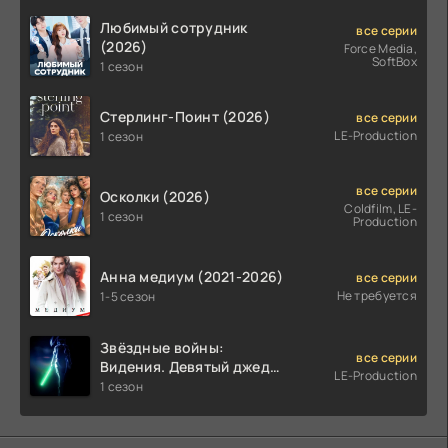
Любимый сотрудник
все серии
(2026)
Force Media,
SoftBox
1 сезон
Стерлинг-Поинт (2026)
все серии
LE-Production
1 сезон
все серии
Осколки (2026)
Coldfilm, LE-
1 сезон
Production
Анна медиум (2021-2026)
все серии
Не требуется
1-5 сезон
Звёздные войны:
все серии
Видения. Девятый джедай
LE-Production
(2026)
1 сезон