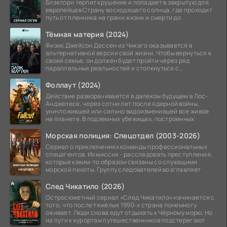
Блэкторн терпит крушение и попадает в закрытую для
европейцев Страну восходящего солнца, где проходит
путь от пленника на грани жизни и смерти до
Тёмная материя (2024)
Физик Джейсон Дессен из Чикаго оказывается в
альтернативной версии свой жизни. Чтобы вернуться к
своей семье, он должен будет пройти через ряд
параллельных реальностей и столкнуться с
альтернативной
Фоллаут (2024)
Действие разворачивается в далеком будущем в Лос-
Анджелесе, через сотни лет после ядерной войны,
уничтожившей или сильно видоизменившей все живое
на планете. В подземных убежищах, построенных
Морская полиция: Спецотдел (2003-2026)
Сериал о приключениях команды профессиональных
спецагентов. Их миссия - расследовать преступления,
которые каким-то образом связаны со служащими
морской пехоты. Группу следователей возглавляет
След Чикатило (2026)
Остросюжетный сериал «След Чикатило» начинается с
того, что после тяжёлых 1990-х страна понемногу
оживает. Люди снова едут отдыхать к Чёрному морю. Но
на пути к курортам путешественников подстерегают