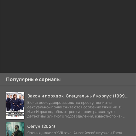
Популярные сериалы
Закон и порядок. Специальный корпус (1999-2026)
В системе судопроизводства преступления на
сексуальной почве считаются особенно тяжкими. В
Нью-Йорке подобные преступления расследуют
детективы элитного подразделения, известного как
Особый отдел.
Сёгун (2024)
Япония, начало XVII века. Английский штурман Джон