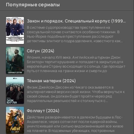
Популярные сериалы
Закон и порядок. Специальный корпус (1999-2026)
В системе судопроизводства преступления на
сексуальной почве считаются особенно тяжкими. В
Нью-Йорке подобные преступления расследуют
детективы элитного подразделения, известного как
Особый отдел.
Сёгун (2024)
Япония, начало XVII века. Английский штурман Джон
Блэкторн терпит крушение и попадает в закрытую для
европейцев Страну восходящего солнца, где проходит
путь от пленника на грани жизни и смерти до
Тёмная материя (2024)
Физик Джейсон Дессен из Чикаго оказывается в
альтернативной версии свой жизни. Чтобы вернуться к
своей семье, он должен будет пройти через ряд
параллельных реальностей и столкнуться с
альтернативной
Фоллаут (2024)
Действие разворачивается в далеком будущем в Лос-
Анджелесе, через сотни лет после ядерной войны,
уничтожившей или сильно видоизменившей все живое
на планете. В подземных убежищах, построенных