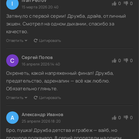
Ivan Petrov
I
0
0
15 марта 2026 20:40
Затянуло с первой серии! Дружба, драйв, отличный
экшен. Смотрел на одном дыхании, спасибо за
качество.
Ответить
Цитировать
Сергей Попов
С
0
0
16 апреля 2026 14:40
Охренеть, какой напряженный финал! Дружба,
предательство, адреналин — всё как люблю.
Обязательно гляньте.
Ответить
Цитировать
Александр Иванов
А
0
0
25 апреля 2026 18:20
Бро, пушка! Дружба детства и грабеж — вайб, но
прошлое подкачало. 8 серий пролетели на одном