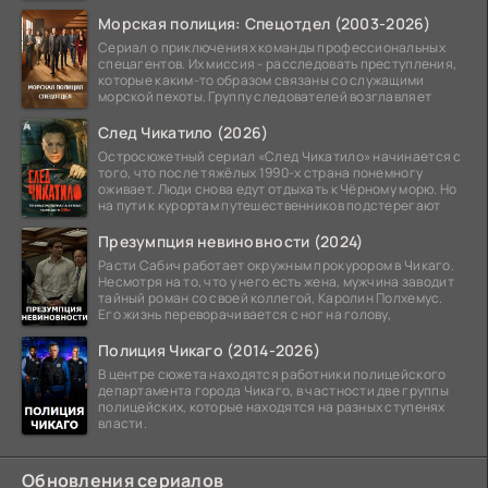
Морская полиция: Спецотдел (2003-2026)
Сериал о приключениях команды профессиональных
спецагентов. Их миссия - расследовать преступления,
которые каким-то образом связаны со служащими
морской пехоты. Группу следователей возглавляет
След Чикатило (2026)
Остросюжетный сериал «След Чикатило» начинается с
того, что после тяжёлых 1990-х страна понемногу
оживает. Люди снова едут отдыхать к Чёрному морю. Но
на пути к курортам путешественников подстерегают
Презумпция невиновности (2024)
Расти Сабич работает окружным прокурором в Чикаго.
Несмотря на то, что у него есть жена, мужчина заводит
тайный роман со своей коллегой, Каролин Полхемус.
Его жизнь переворачивается с ног на голову,
Полиция Чикаго (2014-2026)
В центре сюжета находятся работники полицейского
департамента города Чикаго, в частности две группы
полицейских, которые находятся на разных ступенях
власти.
Обновления сериалов