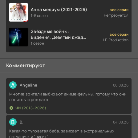
Анна медиум (2021-2026)
все серии
Не требуется
1-5 сезон
Звёздные войны:
все серии
Видения. Девятый джедай
LE-Production
(2026)
1 сезон
Комментируют
A
Angeline
06.08.26
Многие зрители выбирают аниме-фильмы, потому что они
понятны и рождают
ЧИ (2018-2026)
В
В.
04.08.26
Какая-то туповатая баба, зависает в экстремальных
ситуациях и "висит"