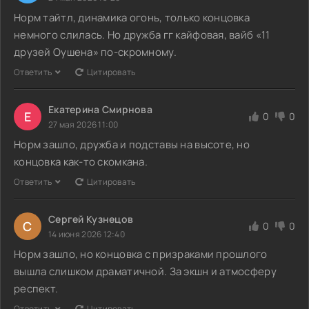
Норм тайтл, динамика огонь, только концовка
немного слилась. Но дружба гг кайфовая, вайб «11
друзей Оушена» по-скромному.
Ответить
Цитировать
Екатерина Смирнова
Е
0
0
27 мая 2026 11:00
Норм зашло, дружба и подставы на высоте, но
концовка как-то скомкана.
Ответить
Цитировать
Сергей Кузнецов
С
0
0
14 июня 2026 12:40
Норм зашло, но концовка с призраками прошлого
вышла слишком драматичной. За экшн и атмосферу
респект.
Ответить
Цитировать