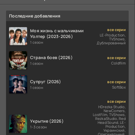
Последние добавления
все серии
Моя жизнь с мальчиками
LE-Production,
Уолтер (2023-2026)
TVShows,
1 сезон
Дублированный
Страна боев (2026)
все серии
Coldfilm
1 сезон
Супруг (2026)
все серии
SoftBox
1 сезон
все серии
HDrezka Studio,
NewComers,
LostFilm, TVShows,
RezkaStudio, Red
Укрытие (2026)
Head Sound, LE-
Production,
1-3 сезон
Украинский,
Оригинальный,