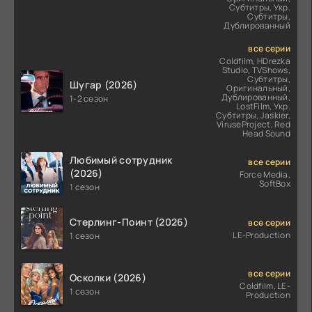
Субтитры, Укр.
Субтитры,
Дублированный
все серии
Coldfilm, HDrezka
Studio, TVShows,
Субтитры,
Шугар (2026)
Оригинальный,
Дублированный,
1-2 сезон
LostFilm, Укр.
Субтитры, Jaskier,
ViruseProject, Red
Head Sound
Любимый сотрудник
все серии
(2026)
Force Media,
SoftBox
1 сезон
Стерлинг-Поинт (2026)
все серии
LE-Production
1 сезон
все серии
Осколки (2026)
Coldfilm, LE-
1 сезон
Production