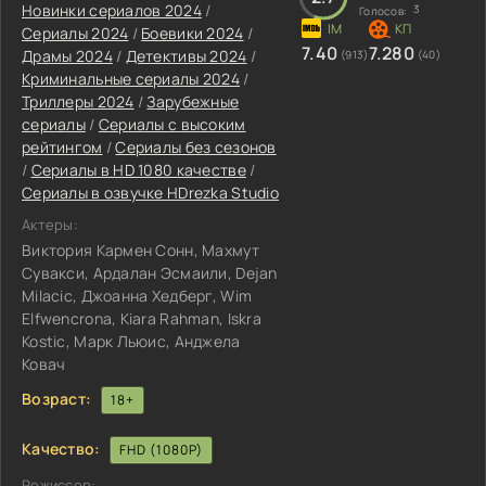
Новинки сериалов 2024
/
3
Голосов:
Сериалы 2024
/
Боевики 2024
/
7.40
7.280
Драмы 2024
/
Детективы 2024
/
(913)
(40)
Криминальные сериалы 2024
/
Триллеры 2024
/
Зарубежные
сериалы
/
Сериалы с высоким
рейтингом
/
Сериалы без сезонов
/
Сериалы в HD 1080 качестве
/
Сериалы в озвучке HDrezka Studio
Актеры:
Виктория Кармен Сонн, Махмут
Сувакси, Ардалан Эсмаили, Dejan
Milacic, Джоанна Хедберг, Wim
Elfwencrona, Kiara Rahman, Iskra
Kostic, Марк Льюис, Анджела
Ковач
Возраст:
18+
Качество:
FHD (1080P)
Режиссер: