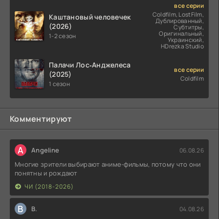
все серии
Coldfilm, LostFilm,
Каштановый человечек
Дублированный,
(2026)
Субтитры,
Оригинальный,
1-2 сезон
Украинский,
HDrezka Studio
Палачи Лос‑Анджелеса
все серии
(2025)
Coldfilm
1 сезон
Комментируют
A
Angeline
06.08.26
Многие зрители выбирают аниме-фильмы, потому что они
понятны и рождают
ЧИ (2018-2026)
В
В.
04.08.26