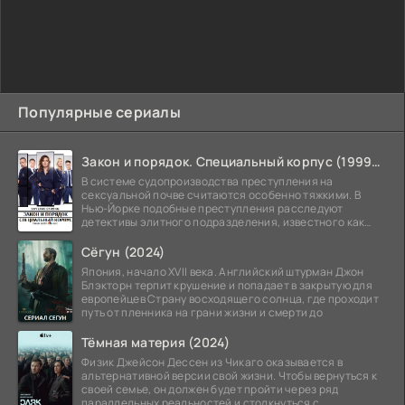
Популярные сериалы
Закон и порядок. Специальный корпус (1999-2026)
В системе судопроизводства преступления на
сексуальной почве считаются особенно тяжкими. В
Нью-Йорке подобные преступления расследуют
детективы элитного подразделения, известного как
Особый отдел.
Сёгун (2024)
Япония, начало XVII века. Английский штурман Джон
Блэкторн терпит крушение и попадает в закрытую для
европейцев Страну восходящего солнца, где проходит
путь от пленника на грани жизни и смерти до
Тёмная материя (2024)
Физик Джейсон Дессен из Чикаго оказывается в
альтернативной версии свой жизни. Чтобы вернуться к
своей семье, он должен будет пройти через ряд
параллельных реальностей и столкнуться с