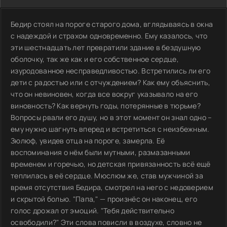
Бедир стоял на пороге старого дома, вглядываясь в окна
с надеждой и страхом одновременно. Ему казалось, что
эти шестнадцать лет превратили здание в бездушную
оболочку, так же как и его собственное сердце,
изуродованное несправедливостью. Встретились ли его
дети с радостью или с отчуждением? Как ему объяснить,
что он невиновен, когда все вокруг указывало на его
виновность? Как вернуть годы, потерянные в тюрьме?
Вопросы рвали его душу, но в этот момент он знал одно –
ему нужно шагнуть вперед и встретиться с неизбежным.
Зюлюф, увидев отца на пороге, замерла. Её
воспоминания о нём были мутными, размазанными
временем и горечью, но детская привязанность всё ещё
теплилась в её сердце. Мюслюм же, став мужчиной за
время отсутствия Бедира, смотрел на него с недоверием
и скрытой болью. "Папа," — произнёс он наконец, его
голос дрожал от эмоций. "Тебя действительно
освободили?" Эти слова повисли в воздухе, словно не