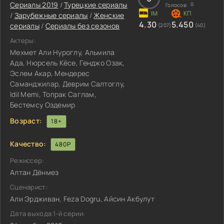
Сериалы 2019
/
Турецкие сериалы
0
Голосов:
/
Зарубежные сериалы
/
Женские
4.30
5.450
сериалы
/
Сериалы без сезонов
(207)
(40)
Актеры:
Мехмет Али Нуроглу, Альмила
Ада, Нюрсель Кёсе, Генджо Озак,
Эслем Акар, Мендерес
Саманджилар, Деврим Салтоглу,
Idil Memi, Топрак Саглам,
Бестемсу Оздемир
Возраст:
18+
Качество:
480P
Режиссер:
Алтан Дёнмез
Сценарист:
Али Эрдживан, Feza Dogru, Айсин Акбулут
Дата выхода 1-й серии: