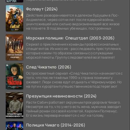
альтернативной
Фоллаут (2024)
Действие разворачивается в далеком будущем в Лос-
Анджелесе, через сотни лет после ядерной войны,
уничтожившей или сильно видоизменившей все живое
на планете. В подземных убежищах, построенных
Морская полиция: Спецотдел (2003-2026)
Сериал о приключениях команды профессиональных
спецагентов. Их миссия - расследовать преступления,
которые каким-то образом связаны со служащими
морской пехоты. Группу следователей возглавляет
След Чикатило (2026)
Остросюжетный сериал «След Чикатило» начинается с
того, что после тяжёлых 1990-х страна понемногу
оживает. Люди снова едут отдыхать к Чёрному морю. Но
на пути к курортам путешественников подстерегают
Презумпция невиновности (2024)
Расти Сабич работает окружным прокурором в Чикаго.
Несмотря на то, что у него есть жена, мужчина заводит
тайный роман со своей коллегой, Каролин Полхемус.
Его жизнь переворачивается с ног на голову,
Полиция Чикаго (2014-2026)