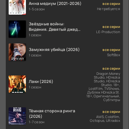
Анна медиум (2021-2026)
все серии
Не требуется
1-5 сезон
Звёздные войны:
все серии
Видения. Девятый джедай
LE-Production
(2026)
1 сезон
Замужняя убийца (2026)
все серии
SoftBox
1 сезон
все серии
Dragon Money
Studio, HDrezka
Лаки (2026)
Studio, HDrezka
Studio. 18+,
1 сезон
LostFilm, TVShows,
Дубляж HDrezka St.
18+, Оригинальный,
Субтитры
Тёмная сторона ринга
все серии
(2026)
AMS, Coldfilm,
Octopus, Ultradox
1-7 сезон