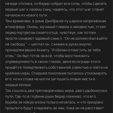
находя отклика, но Бедир собрал все силы, чтобы сделать
первый шаг к своему сыну, надеясь, что этот шаг станет
началом их нового пути.
Тем временем, в доме Джибраноглу царила напряжённая
атмосфера. Оккеш, мучимый гневом и ненавистью, стоял
перед портретом своего отца, чувствуя, как потоки
ярости смывают здравый смысл. "Он не должен был выйти
на свободу," — шептал он, сжимая в руках амулет,
принадлежавший Ахмету. "Я обязан отомстить за тебя,
отец." Он был готов на всё, чтобы восстановить
справедливость в своих глазах, даже если ради этого
придётся пожертвовать собственной совестью и пойти на
крайние меры. Старшее поколение пыталось утихомирить
его, но их слова не могли заглушить пламя мести в
сердце юноши.
Так сошлись два противоречивых мира, два судьбоносных
пути. Где-то в глубине души Бедир понимал, что его
борьба за новую жизнь только началась, и что призраки
прошлого будут следовать за ним, пока он не расставит