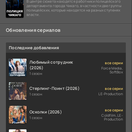
В центре сюжета находятся работники полицейского
департамента города Чикаго, в частности две группы
полицейских, которые находятся на разных ступенях
власти.
Обновления сериалов
Последние добавления
Любимый сотрудник
все серии
(2026)
Force Media,
SoftBox
1 сезон
Стерлинг-Поинт (2026)
все серии
LE-Production
1 сезон
все серии
Осколки (2026)
Coldfilm, LE-
1 сезон
Production